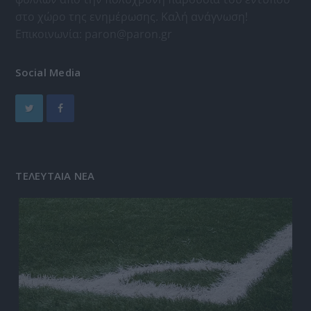
στο χώρο της ενημέρωσης. Καλή ανάγνωση!
Επικοινωνία:
paron@paron.gr
Social Media
ΤΕΛΕΥΤΑΙΑ ΝΕΑ