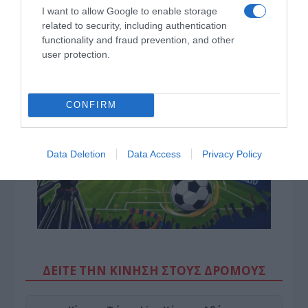
για ΝΔ
I want to allow Google to enable storage
related to security, including authentication
Προβληματίζει το κύμα φυγής των συνταξιούχων
functionality and fraud prevention, and other
user protection.
Αντίστροφη μέτρηση για το Μπέρμιγχαμ 2026:
Ιστορική ελληνική παρουσία στο Ευρωπαϊκό Στίβου
CONFIRM
Data Deletion
Data Access
Privacy Policy
ΔΕΙΤΕ ΤΗΝ ΚΙΝΗΣΗ ΣΤΟΥΣ ΔΡΌΜΟΥΣ