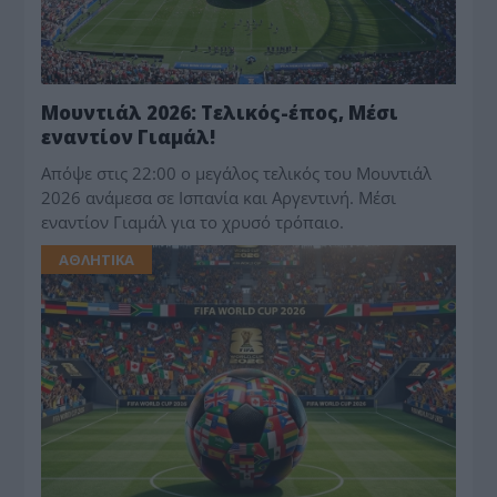
Μουντιάλ 2026: Τελικός-έπος, Μέσι
εναντίον Γιαμάλ!
Απόψε στις 22:00 ο μεγάλος τελικός του Μουντιάλ
2026 ανάμεσα σε Ισπανία και Αργεντινή. Μέσι
εναντίον Γιαμάλ για το χρυσό τρόπαιο.
ΑΘΛΗΤΙΚΑ