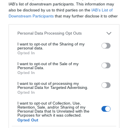
IAB’s list of downstream participants. This information may
Η ΣΤΗΛΗ ΜΑΣ
also be disclosed by us to third parties on the
IAB’s List of
Downstream Participants
that may further disclose it to other
third parties.
Please note that this website/app uses one or more Google
Personal Data Processing Opt Outs
services and may gather and store information including but
not limited to your visit or usage behaviour. You may click to
I want to opt-out of the Sharing of my
personal data.
grant or deny consent to Google and its third-party tags to
Opted In
use your data for below specified purposes in below Google
consent section.
I want to opt-out of the Sale of my
Personal Data.
Opted In
I want to opt-out of processing my
Personal Data for Targeted Advertising.
Opted In
I want to opt-out of Collection, Use,
Retention, Sale, and/or Sharing of my
Personal Data that Is Unrelated with the
Purposes for which it was collected.
της Ζωής μας
Opted Out
Οι άνθρωποι, οι αυθεντικές ιστορίες,