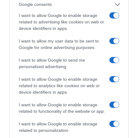
το ελληνικό καλοκαίρι και ένας
Google consents
πολιτισμός που μας ενώνει κάθε μέρα.
I want to allow Google to enable storage
related to advertising like cookies on web or
ΌΣΑ ΧΡΕΙΆΖΕΣΑΙ
device identifiers in apps.
ΓΙΑ ΤΟ ΚΑΛΟΚΑΊΡΙ ΣΟΥ →
I want to allow my user data to be sent to
Google for online advertising purposes.
ΡΟΗ ΕΙΔΗΣΕΩΝ
I want to allow Google to send me
personalized advertising.
Κακή εβδομάδα για τις ελληνικές ομάδες –
Υποχώρηση στη μάχη διεκδίκησης της 10ης θέσης
I want to allow Google to enable storage
related to analytics like cookies on web or
Κλασικός Δεκαπενταύγουστος με ηλιοφάνεια, υψηλές
device identifiers in apps.
θερμοκρασίες και ισχυρά μελτέμια την εβδομάδα
που έρχεται
I want to allow Google to enable storage
related to functionality of the website or app.
Όρθρος και Θεία Λειτουργία live: Δείτε την Κυριακή Ι΄
Ματθαίου
I want to allow Google to enable storage
related to personalization.
ΤΟ ΠΑΡΟΝ: Ρυθμιστής ο Αντώνης Σαμαράς – Απειλή