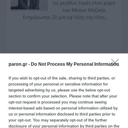
τις μεγάλες τομές στον χώρο
των Μέσων Μαζικής
Ενημέρωσης. Σε μια εφ’ όλης της ύλης
συνέντευξη στον Βασίλη Κουφόπουλο, αναλύει
το χρονοδιάγραμμα για τις περιφερειακές και
ραδιοφωνικές άδειες, το πακέτο στήριξης των 80
εκατομμυρίων ευρώ για τον Τύπο, αλλά και την
πρωτοβουλία για την άρση της ανωνυμίας στο
διαδίκτυο.
paron.gr -
Do Not Process My Personal Information
If you wish to opt-out of the sale, sharing to third parties, or
processing of your personal or sensitive information for
targeted advertising by us, please use the below opt-out
section to confirm your selection. Please note that after your
opt-out request is processed you may continue seeing
interest-based ads based on personal information utilized by
us or personal information disclosed to third parties prior to
your opt-out. You may separately opt-out of the further
disclosure of your personal information by third parties on the