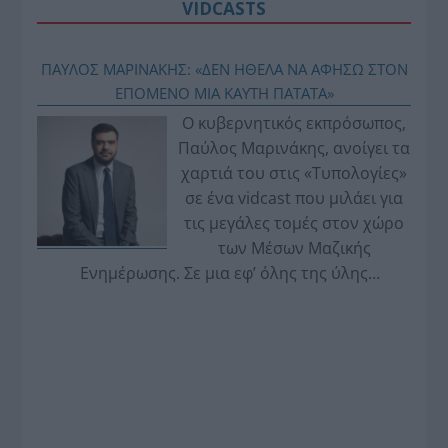
VIDCASTS
ΠΑΥΛΟΣ ΜΑΡΙΝΑΚΗΣ: «ΔΕΝ ΗΘΕΛΑ ΝΑ ΑΦΗΣΩ ΣΤΟΝ
ΕΠΟΜΕΝΟ ΜΙΑ ΚΑΥΤΗ ΠΑΤΑΤΑ»
Ο κυβερνητικός εκπρόσωπος,
Παύλος Μαρινάκης, ανοίγει τα
χαρτιά του στις «Τυπολογίες»
σε ένα vidcast που μιλάει για
τις μεγάλες τομές στον χώρο
των Μέσων Μαζικής
Ενημέρωσης. Σε μια εφ’ όλης της ύλης
συνέντευξη στον Βασίλη Κουφόπουλο, αναλύει
το χρονοδιάγραμμα για τις περιφερειακές και
ραδιοφωνικές άδειες, το πακέτο στήριξης των 80
εκατομμυρίων ευρώ για τον Τύπο, αλλά και την
πρωτοβουλία για την άρση της ανωνυμίας στο
διαδίκτυο.