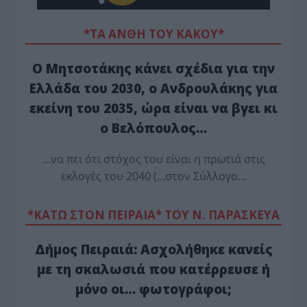
*ΤΑ ΆΝΘΗ ΤΟΥ ΚΑΚΟΎ*
Ο Μητσοτάκης κάνει σχέδια για την
Ελλάδα του 2030, ο Ανδρουλάκης για
εκείνη του 2035, ώρα είναι να βγει κι
ο Βελόπουλος…
…να πει ότι στόχος του είναι η πρωτιά στις
εκλογές του 2040 (…στον Σύλλογο…
*ΚΑΤΩ ΣΤΟΝ ΠΕΙΡΑΙΑ* ΤΟΥ Ν. ΠΑΡΑΣΚΕΥΑ
Δήμος Πειραιά: Ασχολήθηκε κανείς
με τη σκαλωσιά που κατέρρευσε ή
μόνο οι… φωτογράφοι;