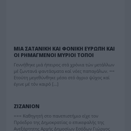
UNCATEGORIZED
ΜΙΑ ΣΑΤΑΝΙΚΗ ΚΑΙ ΦΟΝΙΚΗ ΕΥΡΩΠΗ ΚΑΙ
ΟΙ ΡΗΜΑΓΜΕΝΟΙ ΜΥΡΙΟΙ ΤΟΠΟΙ
Γεννήθηκε μιά ήπειρος στά χρόνια τών μετάλλων
μέ ζωντανά φαντάσματα καί νόες παπαγάλων. •••
Ετούτη μεγεθύνθηκε μέσα στό άγριο ψύχος καί
έγινε μέ τόν καιρό […]
UNCATEGORIZED
ΖΙΖΑΝΙΟΝ
=== Καθηγητή στο πανεπιστήμιο είχε τον
Πρόεδρο της Δημοκρατίας ο επικεφαλής της
Ανεξάρτητης Αρχής Δημοσίων Εσόδων Γιώργος