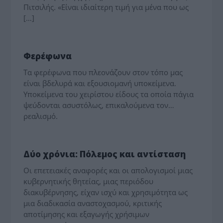
Πιτσιλής. «Είναι ιδιαίτερη τιμή για μένα που ως
[…]
UNCATEGORIZED
Φερέφωνα
Τα φερέφωνα που πλεονάζουν στον τόπο μας
είναι βδε­λυρά και εξουσιομανή υποκείμενα.
Υποκείμενα του χειρίστου είδους τα οποία πάγια
ψεύδονται ασυστόλως, επικαλούμενα τον…
ρεαλισμό.
UNCATEGORIZED
Δύο χρόνια: Πόλεμος και αντίσταση
Oι επετειακές αναφορές και οι απολογισμοί μιας
κυβερνητικής θητείας, μιας περιόδου
διακυβέρνησης, είχαν ισχύ και χρησιμότητα ως
μια διαδικασία αναστοχασμού, κριτικής
αποτίμησης και εξαγωγής χρήσιμων