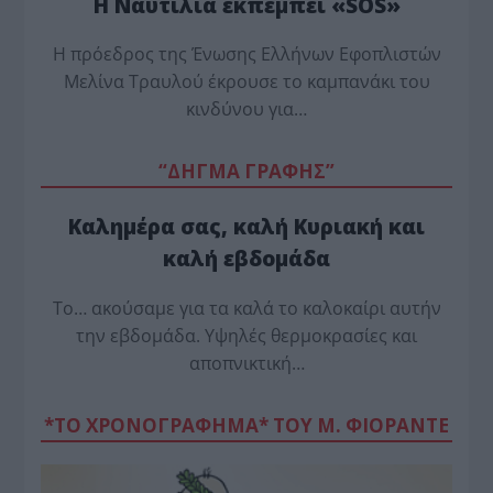
Η Ναυτιλία εκπέμπει «SOS»
Η πρόεδρος της Ένωσης Ελλήνων Εφοπλιστών
Μελίνα Τραυλού έ­κρουσε το καμπανάκι του
κινδύνου για…
“ΔΗΓΜΑ ΓΡΑΦΗΣ”
Καλημέρα σας, καλή Κυριακή και
καλή εβδομάδα
Το… ακούσαμε για τα καλά το καλοκαίρι αυτήν
την εβδομάδα. Υψηλές θερμοκρασίες και
αποπνικτική…
*ΤΟ ΧΡΟΝΟΓΡΑΦΗΜΑ* ΤΟΥ Μ. ΦΙΟΡΆΝΤΕ