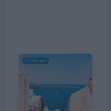
Η ΣΤΗΛΗ ΜΑΣ