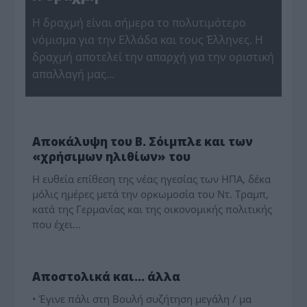
Η δραχμή είναι σήμερα το πολυτιμότερο
νόμισμα για την Ελλάδα και τους Έλληνες. Η
δραχμή αποτελεί την απαρχή για την οριστική
απαλλαγή μας…
UNCATEGORIZED
Αποκάλυψη του Β. Σόιμπλε και των
«χρήσιμων ηλιθίων» του
Η ευθεία επίθεση της νέας ηγεσίας των ΗΠΑ, δέκα
μόλις ημέρες μετά την ορκωμοσία του Ντ. Τραμπ,
κατά της Γερμανίας και της οικονομικής πολιτικής
που έχει…
UNCATEGORIZED
Αποστολικά και… άλλα
• Έγινε πάλι στη Βουλή συζήτηση μεγάλη / μα