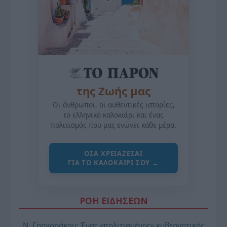
της Ζωής μας
Οι άνθρωποι, οι αυθεντικές ιστορίες,
το ελληνικό καλοκαίρι και ένας
πολιτισμός που μας ενώνει κάθε μέρα.
ΌΣΑ ΧΡΕΙΆΖΕΣΑΙ
ΓΙΑ ΤΟ ΚΑΛΟΚΑΊΡΙ ΣΟΥ →
ΡΟΗ ΕΙΔΗΣΕΩΝ
Ν. Γρηγοράκου: Ένας «πολιτισμένος» κυβερνητικός