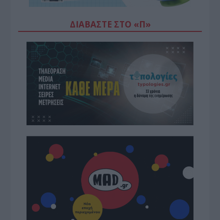
ΔΙΑΒΆΣΤΕ ΣΤΟ «Π»