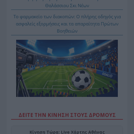
Θαλάσσιου Σκι Νέων
Το φαρμακείο των διακοπών: Ο πλήρης οδηγός για
ασφαλείς εξορμήσεις και τα απαραίτητα Πρώτων
Βοηθειών
ΔΕΙΤΕ ΤΗΝ ΚΙΝΗΣΗ ΣΤΟΥΣ ΔΡΌΜΟΥΣ
Κίνηση Τώρα: Live Χάρτης Αθήνας