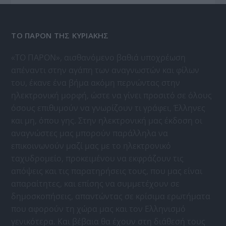
ΤΟ ΠΑΡΟΝ ΤΗΣ ΚΥΡΙΑΚΗΣ
«ΤΟ ΠΑΡΟΝ», αισθανόμενο βαθιά υποχρέωση
απέναντι στην αγάπη των αναγνωστών και φίλων
του, έκανε ένα βήμα ακόμη περνώντας στην
ηλεκτρονική μορφή, ώστε να γίνει προσιτό σε όλους
όσους επιθυμούν να γνωρίζουν τι γράφει, Έλληνες
και μη, όπου γης. Στην ηλεκτρονική μας έκδοση οι
αναγνώστες μας μπορούν παράλληλα να
επικοινωνούν μαζί μας με το ηλεκτρονικό
ταχυδρομείο, προκειμένου να εκφράζουν τις
απόψεις και τις παρατηρήσεις τους, που μας είναι
απαραίτητες, και επίσης να συμμετέχουν σε
δημοσκοπήσεις, απαντώντας σε κρίσιμα ερωτήματα
που αφορούν τη χώρα μας και τον Ελληνισμό
γενικότερα. Και βέβαια θα έχουν στη διάθεσή τους