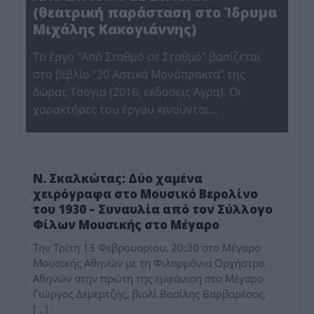
(θεατρική παράσταση στο Ίδρυμα
Μιχάλης Κακογιάννης)
Το έργο “Από Σταθμό σε Σταθμό” βασίζεται
στο βιβλίο “20 Αστικά Μονόπρακτα” της
Δώρας Τσόγια (2016, εκδόσεις Άγρα). Οι
χαρακτήρες του έργου κινούνται…
ΠΟΛΙΤΙΣΜΟΣ
Ν. Σκαλκώτας: Δύο χαμένα
χειρόγραφα στο Μουσικό Βερολίνο
του 1930 – Συναυλία από τον Σύλλογο
Φίλων Μουσικής στο Μέγαρο
Την Τρίτη 13 Φεβρουαρίου, 20:30 στο Μέγαρο
Μουσικής Αθηνών με τη Φιλαρμόνια Ορχήστρα
Αθηνών στην πρώτη της εμφάνιση στο Μέγαρο
Γιώργος Δεμερτζής, βιολί Βασίλης Βαρβαρέσος,
[…]