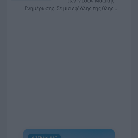
των Μέσων Μαζικής
Ενημέρωσης. Σε μια εφ’ όλης της ύλης
συνέντευξη στον Βασίλη Κουφόπουλο, αναλύει
το χρονοδιάγραμμα για τις περιφερειακές και
ραδιοφωνικές άδειες, το πακέτο στήριξης των 80
εκατομμυρίων ευρώ για τον Τύπο, αλλά και την
πρωτοβουλία για την άρση της ανωνυμίας στο
διαδίκτυο.
Η ΣΤΗΛΗ ΜΑΣ