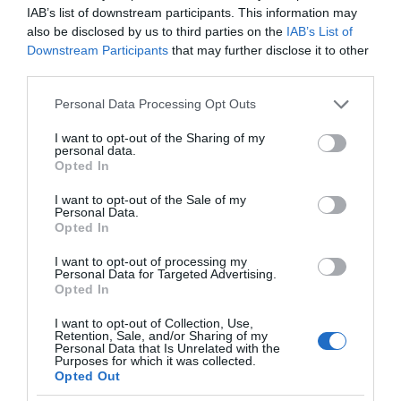
IAB’s list of downstream participants. This information may
also be disclosed by us to third parties on the
IAB’s List of
Downstream Participants
that may further disclose it to other
third parties.
Please note that this website/app uses one or more Google
Personal Data Processing Opt Outs
services and may gather and store information including but
not limited to your visit or usage behaviour. You may click to
I want to opt-out of the Sharing of my
personal data.
grant or deny consent to Google and its third-party tags to
Opted In
use your data for below specified purposes in below Google
consent section.
I want to opt-out of the Sale of my
Personal Data.
Opted In
I want to opt-out of processing my
Personal Data for Targeted Advertising.
Opted In
I want to opt-out of Collection, Use,
Retention, Sale, and/or Sharing of my
Personal Data that Is Unrelated with the
Purposes for which it was collected.
Opted Out