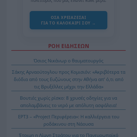
πολιτισμός που μας ενώνει κάθε μέρα.
ΌΣΑ ΧΡΕΙΆΖΕΣΑΙ
ΓΙΑ ΤΟ ΚΑΛΟΚΑΊΡΙ ΣΟΥ →
ΡΟΗ ΕΙΔΗΣΕΩΝ
Όσιος Νικάνωρ ο θαυματουργός
Σάκης Αρναούτογλου προς Κομισιόν: «Ακριβότερα τα
διόδια από τους Ευζώνους στην Αθήνα απ’ ό,τι από
τις Βρυξέλλες μέχρι την Ελλάδα»
Βουτιές χωρίς ρίσκο: 8 χρυσές οδηγίες για να
απολαμβάνεις το νερό με απόλυτη ασφάλεια!
ΕΡΤ3 – «Project Περιφέρεια»: Η καλλιέργεια του
ροδάκινου στη Νάουσα
Έτοιμη η Λίμνη Στράτου για το Πανευρωπαϊκό