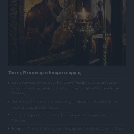
Όσιος Νικάνωρ ο θαυματουργός
Σάκης Αρναούτογλου προς Κομισιόν: «Ακριβότερα τα διόδια από
τους Ευζώνους στην Αθήνα απ’ ό,τι από τις Βρυξέλλες μέχρι την
Ελλάδα»
Βουτιές χωρίς ρίσκο: 8 χρυσές οδηγίες για να απολαμβάνεις το
νερό με απόλυτη ασφάλεια!
ΕΡΤ3 – «Project Περιφέρεια»: Η καλλιέργεια του ροδάκινου στη
Νάουσα
Έτοιμη η Λίμνη Στράτου για το Πανευρωπαϊκό Θαλάσσιου Σκι Νέων