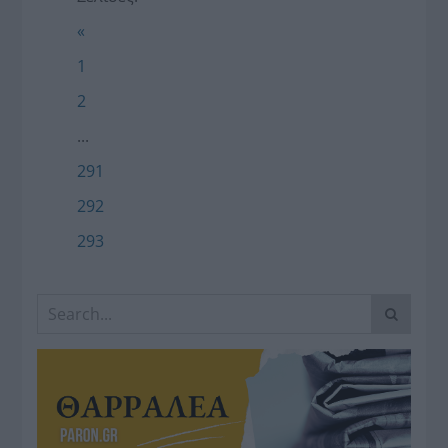
«
1
2
...
291
292
293