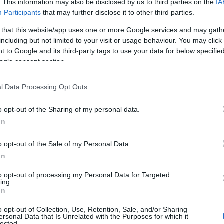
. This information may also be disclosed by us to third parties on the
IA
Participants
that may further disclose it to other third parties.
 that this website/app uses one or more Google services and may gath
including but not limited to your visit or usage behaviour. You may click 
 to Google and its third-party tags to use your data for below specifi
ogle consent section.
ΠΟΛΙΤΙΣΜΟΣ
2)
l Data Processing Opt Outs
“VAN GOGH ALIVE” και διαγωνισμός
φωτογραφίας
o opt-out of the Sharing of my personal data.
Van Gogh Alive Photography Contest/Awards
In
ilm
Παράλληλα με την έκθεση, ένας μεγάλος
διαγωνισμός φωτογραφίας βρίσκεται σε
o opt-out of the Sale of my Personal Data.
εξέλιξη! Απευθύνεται σε όλους τους
In
επισκέπτες, λάτρεις της φωτογραφίας και […]
to opt-out of processing my Personal Data for Targeted
ing.
In
ΠΟΛΙΤΙΣΜΟΣ
o opt-out of Collection, Use, Retention, Sale, and/or Sharing
ersonal Data that Is Unrelated with the Purposes for which it
lected.