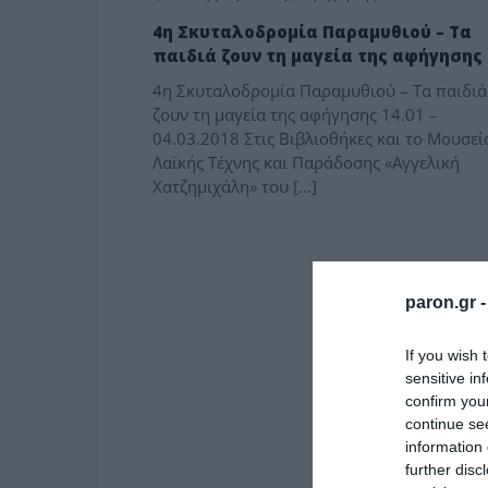
4η Σκυταλοδρομία Παραμυθιού – Τα
παιδιά ζουν τη μαγεία της αφήγησης
4η Σκυταλοδρομία Παραμυθιού – Τα παιδιά
ζουν τη μαγεία της αφήγησης 14.01 –
04.03.2018 Στις Βιβλιοθήκες και το Μουσεί
Λαϊκής Τέχνης και Παράδοσης «Αγγελική
Χατζημιχάλη» του […]
paron.gr 
If you wish 
sensitive in
confirm you
continue se
information 
further disc