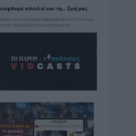
διαφθορά απειλεί και τη… ζωή μας
ληκτη, η κοινή γνώμη παρακολουθεί τις τελευταίες
ες την αποκάλυψη της κο­μπίνας με τα…