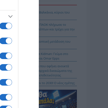
Η ΕΙΔΗΣΕΩΝ
όδοξοι υπάρχουν και στα Βαλκάνια, κύριοι του
Ξ!
χρολουσία στην Τούμπα: Ο ΠΑΟΚ πλήρωσε το
λακ άουτ» των 17 δευτερολέπτων και τρέχει για την
τροπή στο Βέλγιο
Κ – Άντερλεχτ LIVE: Η τηλεοπτική μετάδοση του
ώνα (OPEN)
 Μύκονο βρίσκεται η Nicole Kidman: Γεύμα στο
mos μαζί με Zoe Saldaña και Omar Epps
α Δούρου: Θολή συμφωνία που αφήνει ανοικτά
τήματα σχετικά με τα κυριαρχικά δικαιώματα της
άδας έναντι της τουρκικής επιθετικότητας
ιλάν Βιτάλις στην ΑΕΚ μέχρι το 2030! Ο νέος ηγέτης;