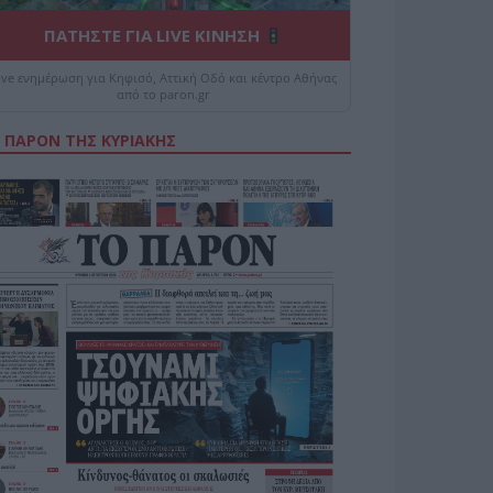
ΠΑΤΗΣΤΕ ΓΙΑ LIVE ΚΙΝΗΣΗ
ive ενημέρωση για Κηφισό, Αττική Οδό και κέντρο Αθήνας
από το paron.gr
 ΠΑΡΟΝ ΤΗΣ ΚΥΡΙΑΚΗΣ