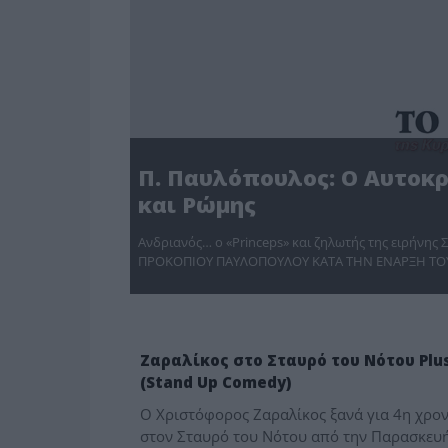
Π. Παυλόπουλος: Ο Αυτοκρ
και Ρώμης
Ανδριανός… ο «Princeps» και ζηλωτής της ειρήν
ΠΡΟΚΟΠΙΟΥ ΠΑΥΛΟΠΟΥΛΟΥ ΚΑΤΑ ΤΗΝ ΕΝΑΡΞΗ ΤΟΥ
ΠΟΛΙΤΙΣΜΟΣ
Ζαραλίκος στο Σταυρό του Νότου Plu
(Stand Up Comedy)
Ο Χριστόφορος Ζαραλίκος ξανά για 4η χρον
στον Σταυρό του Νότου από την Παρασκευ