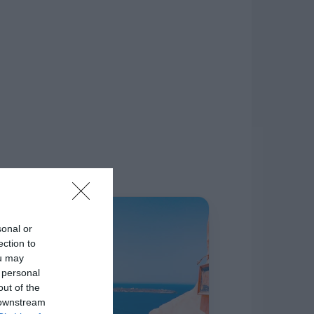
δίκτυο.
Η ΣΤΗΛΗ ΜΑΣ
sonal or
ection to
ou may
 personal
out of the
 downstream