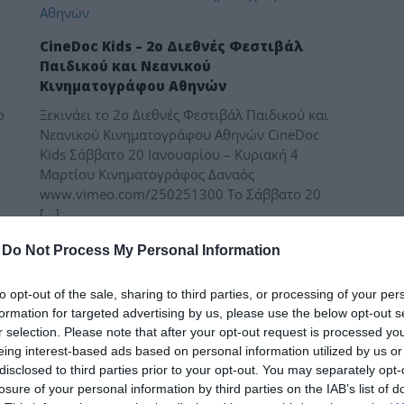
δια
CineDoc Kids – 2ο Διεθνές Φεστιβάλ
Παιδικού και Νεανικού
Κινηματογράφου Αθηνών
ο
Ξεκινάει τo 2ο Διεθνές Φεστιβάλ Παιδικού και
Νεανικού Κινηματογράφου Αθηνών CineDoc
Kids Σάββατο 20 Ιανουαρίου – Kυριακή 4
Μαρτίου Κινηματογράφος Δαναός
www.vimeo.com/250251300 Το Σάββατο 20
[…]
-
Do Not Process My Personal Information
to opt-out of the sale, sharing to third parties, or processing of your per
formation for targeted advertising by us, please use the below opt-out s
r selection. Please note that after your opt-out request is processed y
eing interest-based ads based on personal information utilized by us or
disclosed to third parties prior to your opt-out. You may separately opt-
losure of your personal information by third parties on the IAB’s list of