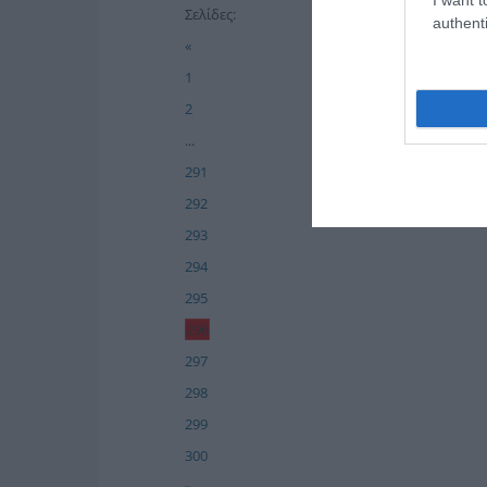
Σελίδες:
authenti
«
1
2
...
291
292
293
294
295
296
297
298
299
300