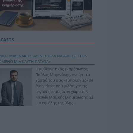
DCASTS
ΥΛΟΣ ΜΑΡΙΝΑΚΗΣ: «ΔΕΝ ΗΘΕΛΑ ΝΑ ΑΦΗΣΩ ΣΤΟΝ
ΟΜΕΝΟ ΜΙΑ ΚΑΥΤΗ ΠΑΤΑΤΑ»
Ο κυβερνητικός εκπρόσωπος,
Παύλος Μαρινάκης, ανοίγει τα
χαρτιά του στις «Τυπολογίες» σε
ένα vidcast που μιλάει για τις
μεγάλες τομές στον χώρο των
Μέσων Μαζικής Ενημέρωσης. Σε
μια εφ’ όλης της ύλης
συνέντευξη στον Βασίλη
φόπουλο, αναλύει το χρονοδιάγραμμα για τις
ιφερειακές και ραδιοφωνικές άδειες, το πακέτο
ριξης των 80 εκατομμυρίων ευρώ για τον Τύπο, αλλά
 την πρωτοβουλία για την άρση της ανωνυμίας στο