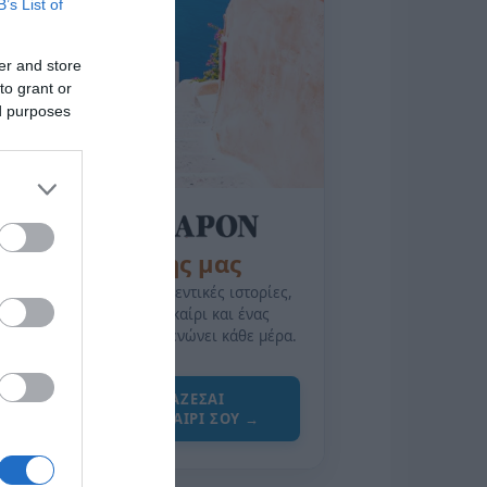
B’s List of
er and store
to grant or
ed purposes
της Ζωής μας
Οι άνθρωποι, οι αυθεντικές ιστορίες,
το ελληνικό καλοκαίρι και ένας
πολιτισμός που μας ενώνει κάθε μέρα.
ΌΣΑ ΧΡΕΙΆΖΕΣΑΙ
ΓΙΑ ΤΟ ΚΑΛΟΚΑΊΡΙ ΣΟΥ →