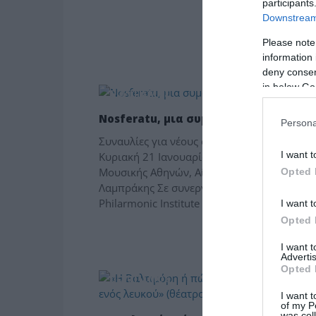
participants
Downstream 
Please note
information 
deny consent
in below Go
ΠΟΛΙΤΙΣΜΟΣ
Nosferatu, μια συμφωνία τρόμου (192
Persona
Συναυλίες για νέους από 8 ως…108 ετών
I want t
Κυριακή 21 Ιανουαρίου, 19:30, Μέγαρο
Μουσικής Αθηνών, Αίθουσα Χρήστος
Opted 
Λαμπράκης Σε συνεργασία με το European F
Philarmonic Institute […]
I want t
Opted 
I want 
Advertis
Opted 
ΠΟΛΙΤΙΣΜΟΣ
I want t
of my P
was col