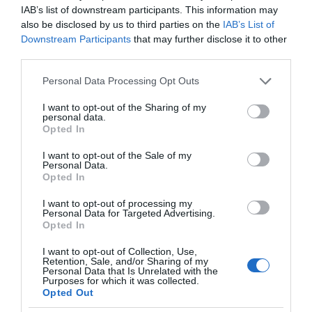
IAB’s list of downstream participants. This information may
also be disclosed by us to third parties on the
IAB’s List of
Downstream Participants
that may further disclose it to other
third parties.
Please note that this website/app uses one or more Google
Η ΣΤΗΛΗ ΜΑΣ
Personal Data Processing Opt Outs
services and may gather and store information including but
not limited to your visit or usage behaviour. You may click to
I want to opt-out of the Sharing of my
personal data.
grant or deny consent to Google and its third-party tags to
Opted In
use your data for below specified purposes in below Google
consent section.
I want to opt-out of the Sale of my
Personal Data.
Opted In
I want to opt-out of processing my
Personal Data for Targeted Advertising.
Opted In
I want to opt-out of Collection, Use,
Retention, Sale, and/or Sharing of my
Personal Data that Is Unrelated with the
Purposes for which it was collected.
Opted Out