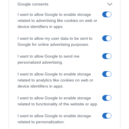
Google consents
της Ζωής μας
I want to allow Google to enable storage
related to advertising like cookies on web or
Οι άνθρωποι, οι αυθεντικές ιστορίες,
device identifiers in apps.
το ελληνικό καλοκαίρι και ένας
πολιτισμός που μας ενώνει κάθε μέρα.
I want to allow my user data to be sent to
Google for online advertising purposes.
ΌΣΑ ΧΡΕΙΆΖΕΣΑΙ
ΓΙΑ ΤΟ ΚΑΛΟΚΑΊΡΙ ΣΟΥ →
I want to allow Google to send me
personalized advertising.
I want to allow Google to enable storage
ΡΟΗ ΕΙΔΗΣΕΩΝ
related to analytics like cookies on web or
device identifiers in apps.
Όλο και λιγοστεύουν τα παιδιά που γράφονται στην
Α΄ Δημοτικού
I want to allow Google to enable storage
related to functionality of the website or app.
Η Ελληνική Ολυμπιακή Επιτροπή ξεκινά τον
καθαρισμό των μαρμάρων του Παναθηναϊκού
I want to allow Google to enable storage
Σταδίου
related to personalization.