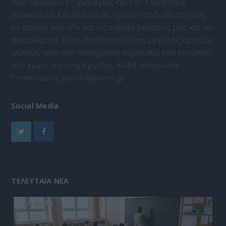
που αφορούν τη χώρα μας και τον Ελληνισμό
γενικότερα. Και βέβαια θα έχουν στη διάθεσή τους
το αρχείο του «Π» και τις ειδικές εκδόσεις μας και τα
αφιερώματα. Είναι διαθέσιμος ένας μεγάλος αριθμός
φύλλων απο την πολύχρονη παρουσία του εντύπου
στο χώρο της ενημέρωσης. Καλή ανάγνωση!
Επικοινωνία:
paron@paron.gr
Social Media
ΤΕΛΕΥΤΑΙΑ ΝΕΑ
ΤΟ ΘΕΜΑ