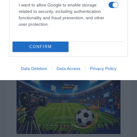
Μ. Βακόνδιος: H σημασία του οικονομικού
I want to allow Google to enable storage
αλφαβητισμού των νέων
related to security, including authentication
functionality and fraud prevention, and other
Πώς θα αποκτήσεις λαμπερό και ενυδατωμένο δέρμα
user protection.
το καλοκαίρι
Ασημένιο μετάλλιο η Ρούσσου στα 800 μ. στο
CONFIRM
Παγκόσμιο Κ20
Ν. Γρηγοράκου: Ένας «πολιτισμένος» κυβερνητικός
διάλογος
Data Deletion
Data Access
Privacy Policy