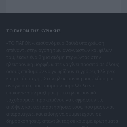
ΤΟ ΠΑΡΟΝ ΤΗΣ ΚΥΡΙΑΚΗΣ
«ΤΟ ΠΑΡΟΝ», αισθανόμενο βαθιά υποχρέωση
απέναντι στην αγάπη των αναγνωστών και φίλων
του, έκανε ένα βήμα ακόμη περνώντας στην
ηλεκτρονική μορφή, ώστε να γίνει προσιτό σε όλους
όσους επιθυμούν να γνωρίζουν τι γράφει, Έλληνες
και μη, όπου γης. Στην ηλεκτρονική μας έκδοση οι
αναγνώστες μας μπορούν παράλληλα να
επικοινωνούν μαζί μας με το ηλεκτρονικό
ταχυδρομείο, προκειμένου να εκφράζουν τις
απόψεις και τις παρατηρήσεις τους, που μας είναι
απαραίτητες, και επίσης να συμμετέχουν σε
δημοσκοπήσεις, απαντώντας σε κρίσιμα ερωτήματα