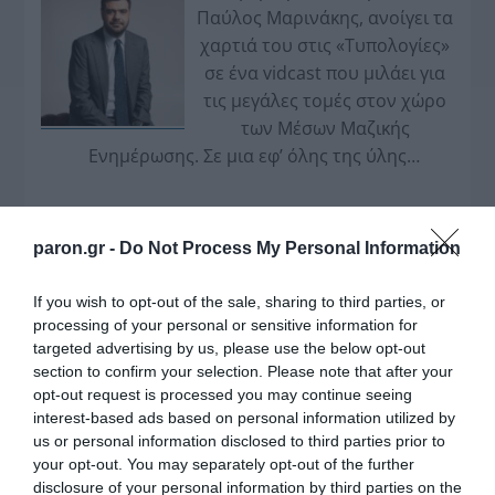
Παύλος Μαρινάκης, ανοίγει τα
χαρτιά του στις «Τυπολογίες»
σε ένα vidcast που μιλάει για
τις μεγάλες τομές στον χώρο
των Μέσων Μαζικής
Ενημέρωσης. Σε μια εφ’ όλης της ύλης
συνέντευξη στον Βασίλη Κουφόπουλο, αναλύει
το χρονοδιάγραμμα για τις περιφερειακές και
ραδιοφωνικές άδειες, το πακέτο στήριξης των 80
paron.gr -
Do Not Process My Personal Information
εκατομμυρίων ευρώ για τον Τύπο, αλλά και την
πρωτοβουλία για την άρση της ανωνυμίας στο
If you wish to opt-out of the sale, sharing to third parties, or
διαδίκτυο.
processing of your personal or sensitive information for
targeted advertising by us, please use the below opt-out
section to confirm your selection. Please note that after your
opt-out request is processed you may continue seeing
interest-based ads based on personal information utilized by
us or personal information disclosed to third parties prior to
your opt-out. You may separately opt-out of the further
disclosure of your personal information by third parties on the