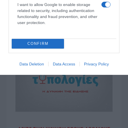
I want to allow Google to enable storage
Nammos μαζί με Zoe Saldaña και Omar Epps
related to security, including authentication
functionality and fraud prevention, and other
Ρένα Δούρου: Θολή συμφωνία που αφήνει ανοικτά
user protection.
ερωτήματα σχετικά με τα κυριαρχικά δικαιώματα της
Ελλάδας έναντι της τουρκικής επιθετικότητας
Ο Μιλάν Βιτάλις στην ΑΕΚ μέχρι το 2030! Ο νέος
CONFIRM
ηγέτης;
Data Deletion
Data Access
Privacy Policy