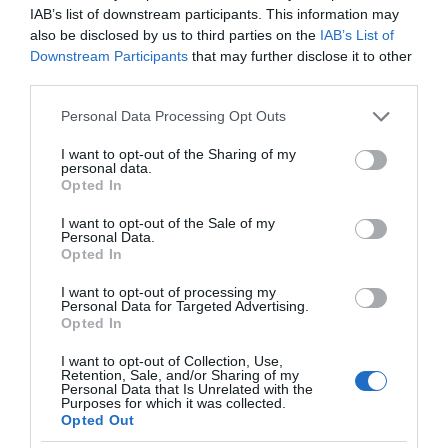
IAB’s list of downstream participants. This information may
also be disclosed by us to third parties on the
IAB’s List of
Η ΣΤΗΛΗ ΜΑΣ
Downstream Participants
that may further disclose it to other
third parties.
Please note that this website/app uses one or more Google
Personal Data Processing Opt Outs
services and may gather and store information including but
not limited to your visit or usage behaviour. You may click to
I want to opt-out of the Sharing of my
personal data.
grant or deny consent to Google and its third-party tags to
Opted In
use your data for below specified purposes in below Google
consent section.
I want to opt-out of the Sale of my
Personal Data.
Opted In
I want to opt-out of processing my
Personal Data for Targeted Advertising.
Opted In
I want to opt-out of Collection, Use,
Retention, Sale, and/or Sharing of my
Personal Data that Is Unrelated with the
Purposes for which it was collected.
της Ζωής μας
Opted Out