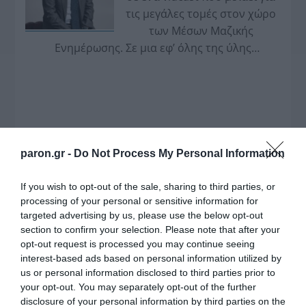
τις μεγάλες τομές στον χώρο
των Μέσων Μαζικής
Ενημέρωσης. Σε μια εφ’ όλης της ύλης
συνέντευξη στον Βασίλη Κουφόπουλο, αναλύει
το χρονοδιάγραμμα για τις περιφερειακές και
ραδιοφωνικές άδειες, το πακέτο στήριξης των 80
εκατομμυρίων ευρώ για τον Τύπο, αλλά και την
πρωτοβουλία για την άρση της ανωνυμίας στο
διαδίκτυο.
paron.gr -
Do Not Process My Personal Information
If you wish to opt-out of the sale, sharing to third parties, or
processing of your personal or sensitive information for
targeted advertising by us, please use the below opt-out
section to confirm your selection. Please note that after your
opt-out request is processed you may continue seeing
interest-based ads based on personal information utilized by
us or personal information disclosed to third parties prior to
your opt-out. You may separately opt-out of the further
disclosure of your personal information by third parties on the