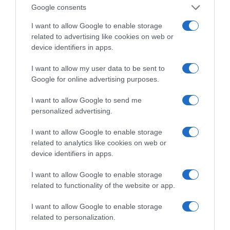
Οι άνθρωποι, οι αυθεντικές ιστορίες,
Google consents
το ελληνικό καλοκαίρι και ένας
πολιτισμός που μας ενώνει κάθε μέρα.
I want to allow Google to enable storage
related to advertising like cookies on web or
device identifiers in apps.
ΌΣΑ ΧΡΕΙΆΖΕΣΑΙ
ΓΙΑ ΤΟ ΚΑΛΟΚΑΊΡΙ ΣΟΥ →
I want to allow my user data to be sent to
Google for online advertising purposes.
ΡΟΗ ΕΙΔΗΣΕΩΝ
I want to allow Google to send me
personalized advertising.
Ορθόδοξοι υπάρχουν και στα Βαλκάνια, κύριοι του
I want to allow Google to enable storage
ΥΠΕΞ!
related to analytics like cookies on web or
device identifiers in apps.
Ψυχρολουσία στην Τούμπα: Ο ΠΑΟΚ πλήρωσε το
«μπλακ άουτ» των 17 δευτερολέπτων και τρέχει για
I want to allow Google to enable storage
την ανατροπή στο Βέλγιο
related to functionality of the website or app.
ΠΑΟΚ – Άντερλεχτ LIVE: Η τηλεοπτική μετάδοση του
I want to allow Google to enable storage
αγώνα (OPEN)
related to personalization.
Στη Μύκονο βρίσκεται η Nicole Kidman: Γεύμα στο