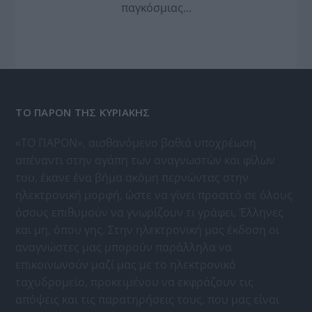
παγκόσμιας…
ΤΟ ΠΑΡΟΝ ΤΗΣ ΚΥΡΙΑΚΗΣ
«ΤΟ ΠΑΡΟΝ», αισθανόμενο βαθιά υποχρέωση
απέναντι στην αγάπη των αναγνωστών και φίλων
του, έκανε ένα βήμα ακόμη περνώντας στην
ηλεκτρονική μορφή, ώστε να γίνει προσιτό σε όλους
όσους επιθυμούν να γνωρίζουν τι γράφει, Έλληνες
και μη, όπου γης. Στην ηλεκτρονική μας έκδοση οι
αναγνώστες μας μπορούν παράλληλα να
επικοινωνούν μαζί μας με το ηλεκτρονικό
ταχυδρομείο, προκειμένου να εκφράζουν τις
απόψεις και τις παρατηρήσεις τους, που μας είναι