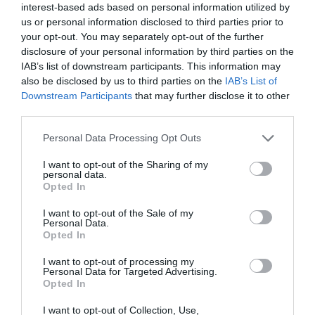
interest-based ads based on personal information utilized by
us or personal information disclosed to third parties prior to
your opt-out. You may separately opt-out of the further
disclosure of your personal information by third parties on the
IAB’s list of downstream participants. This information may
also be disclosed by us to third parties on the
IAB’s List of
Downstream Participants
that may further disclose it to other
third parties.
Please note that this website/app uses one or more Google
Personal Data Processing Opt Outs
services and may gather and store information including but
not limited to your visit or usage behaviour. You may click to
I want to opt-out of the Sharing of my
personal data.
grant or deny consent to Google and its third-party tags to
Opted In
use your data for below specified purposes in below Google
consent section.
I want to opt-out of the Sale of my
Personal Data.
της Ζωής μας
Opted In
Οι άνθρωποι, οι αυθεντικές ιστορίες,
I want to opt-out of processing my
το ελληνικό καλοκαίρι και ένας
Personal Data for Targeted Advertising.
πολιτισμός που μας ενώνει κάθε μέρα.
Opted In
I want to opt-out of Collection, Use,