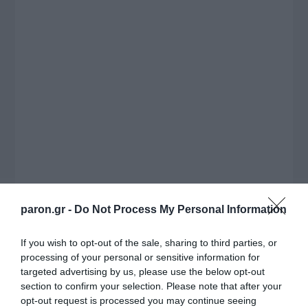
συνέντευξη στον Βασίλη Κουφόπουλο, αναλύει
το χρονοδιάγραμμα για τις περιφερειακές και
ραδιοφωνικές άδειες, το πακέτο στήριξης των 80
εκατομμυρίων ευρώ για τον Τύπο, αλλά και την
πρωτοβουλία για την άρση της ανωνυμίας στο
διαδίκτυο.
paron.gr -
Do Not Process My Personal Information
If you wish to opt-out of the sale, sharing to third parties, or
processing of your personal or sensitive information for
targeted advertising by us, please use the below opt-out
Η ΣΤΗΛΗ ΜΑΣ
section to confirm your selection. Please note that after your
opt-out request is processed you may continue seeing