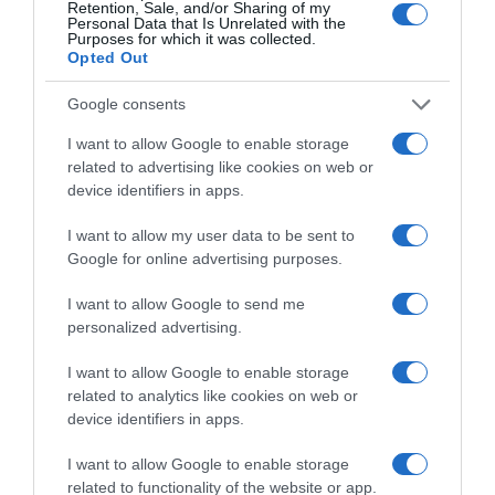
ΌΣΑ ΧΡΕΙΆΖΕΣΑΙ
Retention, Sale, and/or Sharing of my
Personal Data that Is Unrelated with the
ΓΙΑ ΤΟ ΚΑΛΟΚΑΊΡΙ ΣΟΥ →
Purposes for which it was collected.
Opted Out
Google consents
ΡΟΗ ΕΙΔΗΣΕΩΝ
I want to allow Google to enable storage
Το σχέδιο του Ισραήλ για τους Κούρδους
related to advertising like cookies on web or
device identifiers in apps.
Ε. Λιακούλη: «Το σκάνδαλο των υποκλοπών δεν
μπορεί να μείνει στο σκοτάδι ενός αρχείου»
I want to allow my user data to be sent to
Google for online advertising purposes.
ΤΟ ΠΑΡΟΝ: Ρυθμιστής ο Αντώνης Σαμαράς – Απειλή
για ΝΔ
I want to allow Google to send me
personalized advertising.
Ιππασία – Η Ελλάδα στο Παγκόσμιο Πρωτάθλημα
Ιππασίας!
I want to allow Google to enable storage
related to analytics like cookies on web or
Ανακοίνωση της Ελληνικής Αριστερής Συμπαράταξης:
device identifiers in apps.
Οι «άριστοι» τελευταίοι των τελευταίων
I want to allow Google to enable storage
Ελληνικός Ερυθρός Σταυρός: Τι πρέπει να περιέχει
related to functionality of the website or app.