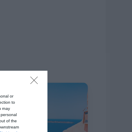
δίκτυο.
Η ΣΤΗΛΗ ΜΑΣ
sonal or
ection to
ou may
 personal
out of the
 downstream