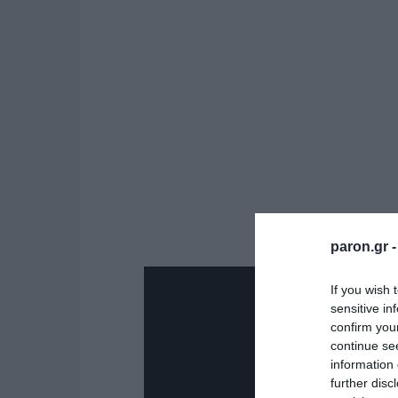
paron.gr 
If you wish 
sensitive in
confirm you
continue se
information 
further disc