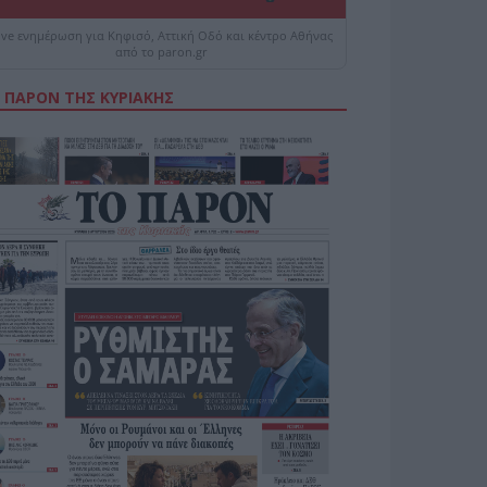
ive ενημέρωση για Κηφισό, Αττική Οδό και κέντρο Αθήνας
από το paron.gr
 ΠΑΡΟΝ ΤΗΣ ΚΥΡΙΑΚΗΣ