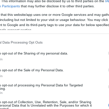
. This information may also be disclosed by us to third parties on the
IA
Participants
that may further disclose it to other third parties.
 that this website/app uses one or more Google services and may gath
including but not limited to your visit or usage behaviour. You may click 
 to Google and its third-party tags to use your data for below specifi
ogle consent section.
l Data Processing Opt Outs
o opt-out of the Sharing of my personal data.
In
o opt-out of the Sale of my Personal Data.
In
ι μια μικρή πόλη με την άφιξή του. Εκτός από γοητεία, όμως, κρύβει
to opt-out of processing my Personal Data for Targeted
ου βρίσκεται εκεί. Και κανείς δεν μπορεί να προβλέψει, πόσο μάλλον
ing.
εριοχής θα αποδειχθεί για εκείνον η μεγαλύτερή του δοκιμασία.
In
o opt-out of Collection, Use, Retention, Sale, and/or Sharing
ersonal Data that Is Unrelated with the Purposes for which it
lected.