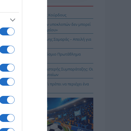
Η ΕΙΔΗΣΕΩΝ
σχέδιο του Ισραήλ για τους Κούρδους
Λιακούλη: «Το σκάνδαλο των υποκλοπών δεν μπορεί
μείνει στο σκοτάδι ενός αρχείου»
ΠΑΡΟΝ: Ρυθμιστής ο Αντώνης Σαμαράς – Απειλή για
πασία – Η Ελλάδα στο Παγκόσμιο Πρωτάθλημα
ασίας!
κοίνωση της Ελληνικής Αριστερής Συμπαράταξης: Οι
ιστοι» τελευταίοι των τελευταίων
ηνικός Ερυθρός Σταυρός: Τι πρέπει να περιέχει ένα
ρμακείο διακοπών