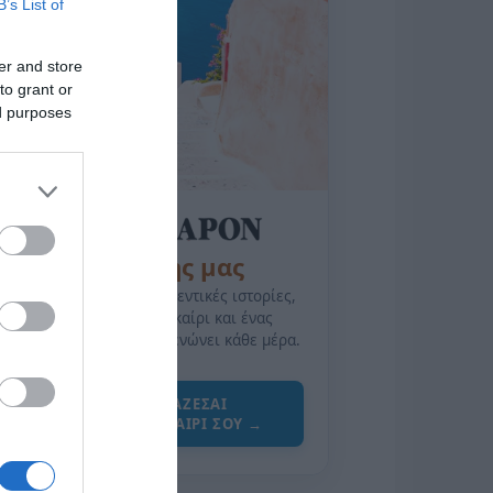
B’s List of
er and store
to grant or
ed purposes
της Ζωής μας
Οι άνθρωποι, οι αυθεντικές ιστορίες,
το ελληνικό καλοκαίρι και ένας
πολιτισμός που μας ενώνει κάθε μέρα.
ΌΣΑ ΧΡΕΙΆΖΕΣΑΙ
ΓΙΑ ΤΟ ΚΑΛΟΚΑΊΡΙ ΣΟΥ →