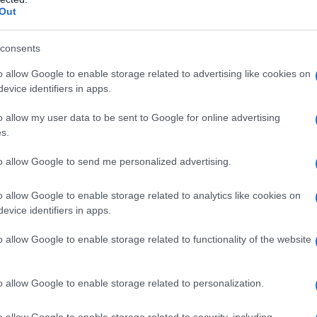
ΡΟ
Out
Το 
consents
Ε. 
να 
o allow Google to enable storage related to advertising like cookies on
evice identifiers in apps.
ΤΟ 
ΝΔ
o allow my user data to be sent to Google for online advertising
Ιπ
s.
Ιππ
to allow Google to send me personalized advertising.
Ανα
«άρ
ν οι Άγγελος Χασάπογλου και Στέλλα Βασιλαντωνάκη και τη
o allow Google to enable storage related to analytics like cookies on
σική για τη σειρά γράφει ο Στέφανος Κορκολής.
Ελλ
evice identifiers in apps.
φα
ς Γκοτσόπουλος, Δανάη Παππά, Ταμίλλα Κουλίεβα, Γιάννης
Μαρία Κατσανδρή, Ηρώ Μουκίου, Θανάσης Κουρλαμπάς,
o allow Google to enable storage related to functionality of the website
λα, Μιχάλης Πανάδης, Γιάννης Εγγλέζος, Κωνσταντίνος
ας Κονταράτος, Ιφιγένεια Καραμήτρου, Αντιγόνη Μακρή
o allow Google to enable storage related to personalization.
o allow Google to enable storage related to security, including