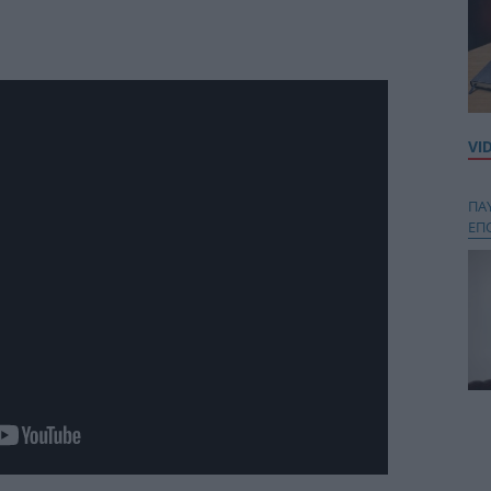
VI
ΠΑ
ΕΠ
Κου
περ
στή
και