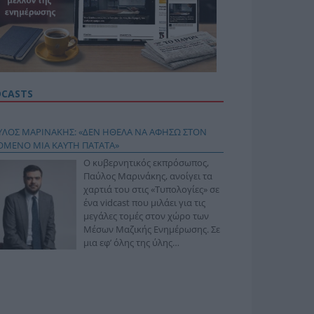
DCASTS
ΥΛΟΣ ΜΑΡΙΝΑΚΗΣ: «ΔΕΝ ΗΘΕΛΑ ΝΑ ΑΦΗΣΩ ΣΤΟΝ
ΟΜΕΝΟ ΜΙΑ ΚΑΥΤΗ ΠΑΤΑΤΑ»
Ο κυβερνητικός εκπρόσωπος,
Παύλος Μαρινάκης, ανοίγει τα
χαρτιά του στις «Τυπολογίες» σε
ένα vidcast που μιλάει για τις
μεγάλες τομές στον χώρο των
Μέσων Μαζικής Ενημέρωσης. Σε
μια εφ’ όλης της ύλης
συνέντευξη στον Βασίλη
φόπουλο, αναλύει το χρονοδιάγραμμα για τις
ιφερειακές και ραδιοφωνικές άδειες, το πακέτο
ριξης των 80 εκατομμυρίων ευρώ για τον Τύπο, αλλά
 την πρωτοβουλία για την άρση της ανωνυμίας στο