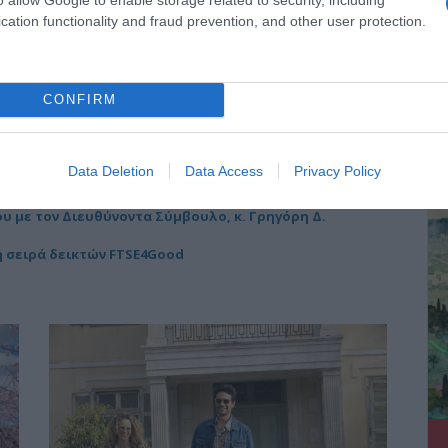
cation functionality and fraud prevention, and other user protection.
ν μπορεί να μείνει στο σκοτάδι ενός αρχείου»
CONFIRM
υ με τον Διευθύνοντα Σύμβουλο, κ. Γρηγόρη Δ.
ΔΕ
υ με τον Διευθύνοντα Σύμβουλο, κ. Γρηγόρη Δ.
Data Deletion
Data Access
Privacy Policy
υ με τον Διευθύνοντα Σύμβουλο, κ. Γρηγόρη Δ.
υ με τον Διευθύνοντα Σύμβουλο, κ. Γρηγόρη Δ.
ή σειρά δεικτών FTSE4Good