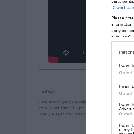
participants
Downstream 
Please note
information 
deny consent
in below Go
Persona
I want t
Opted 
I want t
Το έργο
Opted 
Ένας νεαρός ιερέας και καθηγητής θεολογίας αναστατώνε
I want 
και μυστικά. Κανείς δεν γνωρίζει τον πραγματικό λόγο π
Advertis
ο ίδιος, ότι η νεαρή κόρη του ισχυρότερου άντρα της π
Opted 
I want t
of my P
was col