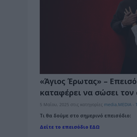
«Άγιος Έρωτας» – Επεισό
καταφέρει να σώσει τον 
5 Μαΐου, 2025
στις κατηγορίες
media
,
MEDIA - 
Τι θα δούμε στο σημερινό επεισόδιο:
Δείτε το επεισόδιο ΕΔΩ