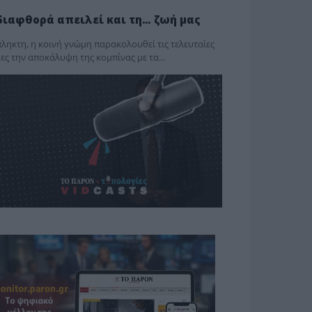
διαφθορά απειλεί και τη… ζωή μας
ληκτη, η κοινή γνώμη παρακολουθεί τις τελευταίες
ες την αποκάλυψη της κο­μπίνας με τα…