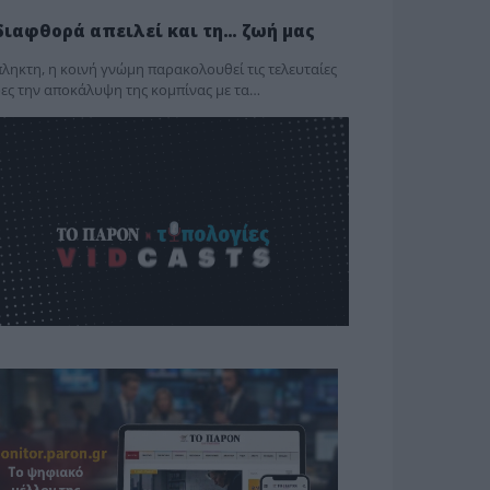
διαφθορά απειλεί και τη… ζωή μας
ληκτη, η κοινή γνώμη παρακολουθεί τις τελευταίες
ες την αποκάλυψη της κο­μπίνας με τα…