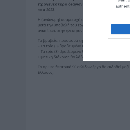
προγενέστερο διαγωνισμό εκτός εάν έχουν υ
authenti
του 2023.
Η (ανώνυμη) συμμετοχή στον διαγωνισμό διασφαλίζε
μετά την υποβολή του έργου, εντός του τρέχοντος έ
ανωτέρω), στην ηλεκτρονική διεύθυνση που έχει δηλ
Τα βραβεία, προσφορά της
Ένωσης Σεναριογράφ
– Τα τρία (3) βραβευμένα θεατρικά (30 σελίδων) θα 
– Τα τρία (3) βραβευμένα θεατρικά (90 σελίδων) θα
Τιμητική διάκριση θα λάβουν όσοι τιμηθούν με έπαι
Το πρώτο θεατρικό 90 σελίδων έργο θα εκδοθεί μαζί
Ελλάδος.