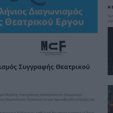
Η 
Έκπ
μέρ
ισμός Συγγραφής Θεατρικού
δρυμα Μιχάλης Κακογιάννης προκηρύσσουν διαγωνισμό
η θεματολογία. Πρόκειται για μια πρωτοβουλία στήριξης και
θεατρικούς διαλόγους», καθώς και θεματικές ενότητες με δομή