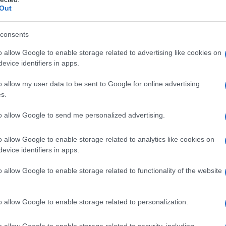
ΡΟ
Out
Ιπ
consents
Ιππ
Ανα
o allow Google to enable storage related to advertising like cookies on
«άρ
evice identifiers in apps.
Ελλ
o allow my user data to be sent to Google for online advertising
φα
s.
ΙΟ
ΤΗ
to allow Google to send me personalized advertising.
.
ε μονό διάστιχο.
Πλη
 έργου υποβάλλεται, δηλώνοντας τον οριστικό κωδικό
στέ
o allow Google to enable storage related to analytics like cookies on
τρονική διεύθυνση που έχει δηλώσει (βλ. βήματα 1 και 2
evice identifiers in apps.
Το…
την
κατηγοριών θα αρχίσει την 1η Ιανουαρίου 2023 και θα
o allow Google to enable storage related to functionality of the website
τή απονομής των βραβείων στο Ίδρυμα Μιχάλης Κακογιάννης
o allow Google to enable storage related to personalization.
μό τα θεατρικά έργα να μην έχουν παρουσιασθεί
να μην έχουν εκδοθεί και να μην έχουν λάβει μέρος σε
o allow Google to enable storage related to security, including