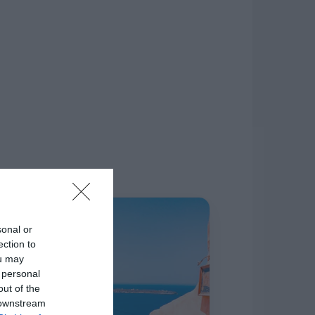
δίκτυο.
Η ΣΤΗΛΗ ΜΑΣ
sonal or
ection to
ou may
 personal
out of the
 downstream