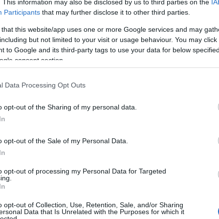
. This information may also be disclosed by us to third parties on the
IA
Participants
that may further disclose it to other third parties.
σης δεν δύναται να γίνει με οποιαδήποτε χρεωστική ή
 that this website/app uses one or more Google services and may gath
τράπεζα Πειραιώς αριθ. λογ.
including but not limited to your visit or usage behaviour. You may click 
ή τη διαδικασία παρακαλούμε επικοινωνήστε στη
 to Google and its third-party tags to use your data for below specifi
ogle consent section.
ελίδες 35 ευρώ + Φ.Π.Α. 24% = 43,40
ελίδες (μονόπρακτα) 20 ευρώ + Φ.Π.Α. 24% = 24,80
l Data Processing Opt Outs
κοινώσιμα προ της ανακοίνωσης των αποτελεσμάτων. Τελικά
α ονόματα των νικητών θα ανακοινωθούν στην τελετή απονομής
o opt-out of the Sharing of my personal data.
μένων από την επαρχία ή το εξωτερικό που θα προσκαλούνται
In
ετή απονομής των βραβείων.
τόπο μας και για τυχόν απορίες ή διευκρινίσεις, επικοινωνήστε
o opt-out of the Sale of my Personal Data.
In
to opt-out of processing my Personal Data for Targeted
ing.
In
o opt-out of Collection, Use, Retention, Sale, and/or Sharing
ersonal Data that Is Unrelated with the Purposes for which it
lected.