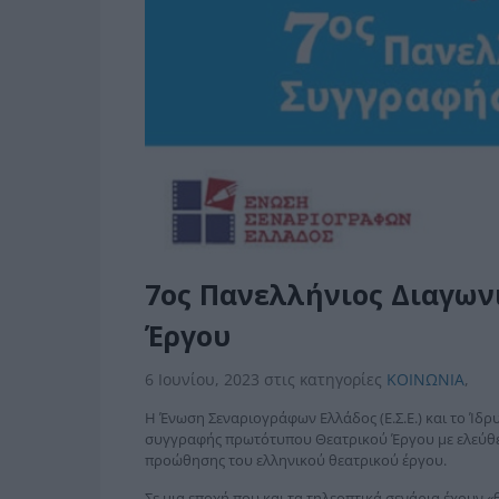
7ος Πανελλήνιος Διαγων
Έργου
6 Ιουνίου, 2023
στις κατηγορίες
ΚΟΙΝΩΝΙΑ
,
H Ένωση Σεναριογράφων Ελλάδος (Ε.Σ.Ε.) και το Ί
συγγραφής πρωτότυπου Θεατρικού Έργου με ελεύθερ
προώθησης του ελληνικού θεατρικού έργου.
Σε μια εποχή που και τα τηλεοπτικά σενάρια έχουν «