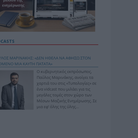
DCASTS
ΥΛΟΣ ΜΑΡΙΝΑΚΗΣ: «ΔΕΝ ΗΘΕΛΑ ΝΑ ΑΦΗΣΩ ΣΤΟΝ
ΟΜΕΝΟ ΜΙΑ ΚΑΥΤΗ ΠΑΤΑΤΑ»
Ο κυβερνητικός εκπρόσωπος,
Παύλος Μαρινάκης, ανοίγει τα
χαρτιά του στις «Τυπολογίες» σε
ένα vidcast που μιλάει για τις
μεγάλες τομές στον χώρο των
Μέσων Μαζικής Ενημέρωσης. Σε
μια εφ’ όλης της ύλης
συνέντευξη στον Βασίλη
φόπουλο, αναλύει το χρονοδιάγραμμα για τις
ιφερειακές και ραδιοφωνικές άδειες, το πακέτο
ριξης των 80 εκατομμυρίων ευρώ για τον Τύπο, αλλά
 την πρωτοβουλία για την άρση της ανωνυμίας στο