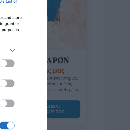
B’s List of
er and store
to grant or
ed purposes
της Ζωής μας
Οι άνθρωποι, οι αυθεντικές ιστορίες,
το ελληνικό καλοκαίρι και ένας
πολιτισμός που μας ενώνει κάθε μέρα.
ΌΣΑ ΧΡΕΙΆΖΕΣΑΙ
ΓΙΑ ΤΟ ΚΑΛΟΚΑΊΡΙ ΣΟΥ →