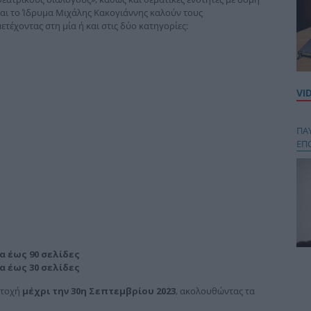
αι το Ίδρυμα Μιχάλης Κακογιάννης καλούν τους
τέχοντας στη μία ή και στις δύο κατηγορίες:
VI
ΠΑ
ΕΠ
α έως 90 σελίδες
Κου
α έως 30 σελίδες
περ
ετοχή
μέχρι την
30η Σεπτεμβρίου 2023
, ακολουθώντας τα
στή
και