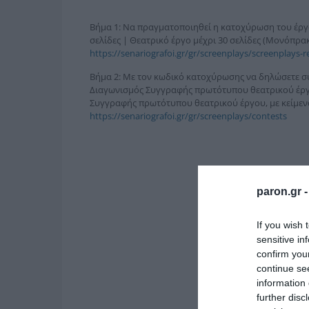
Βήμα 1: Να πραγματοποιηθεί η κατοχύρωση του έργου
σελίδες | Θεατρικό έργο μέχρι 30 σελίδες (Μονόπρακ
https://senariografoi.gr/gr/screenplays/screenplays-re
Βήμα 2: Με τον κωδικό κατοχύρωσης να δηλώσετε σ
Διαγωνισμός Συγγραφής πρωτότυπου θεατρικού έργου
Συγγραφής πρωτότυπου θεατρικού έργου, με κείμενα
https://senariografoi.gr/gr/screenplays/contests
paron.gr 
If you wish 
sensitive in
confirm you
continue se
information 
further disc