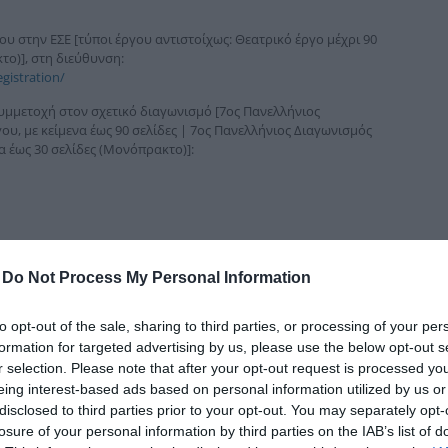
δια
 στην ΕΣΕ [τύποι έργου αντιστοίχως: Θεατρικό έργο μέχρι 90
το)], στη διεύθυνση:
gistration/
υμμετοχή στον σχετικό διαγωνισμό [7ος Πανελλήνιος
, με κείμενα έως 90 σελίδες | 7ος Πανελλήνιος Διαγωνισμός
 έως 30 σελίδες (Μονόπρακτο)]:
-
Do Not Process My Personal Information
to opt-out of the sale, sharing to third parties, or processing of your per
formation for targeted advertising by us, please use the below opt-out s
r selection. Please note that after your opt-out request is processed y
eing interest-based ads based on personal information utilized by us or
disclosed to third parties prior to your opt-out. You may separately opt-
losure of your personal information by third parties on the IAB’s list of