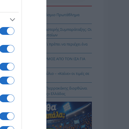
Η ΕΙΔΗΣΕΩΝ
πασία – Η Ελλάδα στο Παγκόσμιο Πρωτάθλημα
ασίας!
κοίνωση της Ελληνικής Αριστερής Συμπαράταξης: Οι
ιστοι» τελευταίοι των τελευταίων
ηνικός Ερυθρός Σταυρός: Τι πρέπει να περιέχει ένα
ρμακείο διακοπών
Σ ΔΥΤΙΚΟΥ ΝΕΙΛΟΥ: ΣΥΝΑΓΕΡΜΟΣ ΑΠΟ ΤΟΝ ΙΣΑ ΓΙΑ
Ν ΑΤΤΙΚΗ
θωρισμός: Στο 3,4% τον Ιούλιο – «Καίνε» οι τιμές σε
γη και καύσιμα
 Δικαίωμα στη Σιωπή…: Ο Πιερρακάκης διορθώνει
 εικόνα μιας «διεφθαρμένης» Ελλάδας