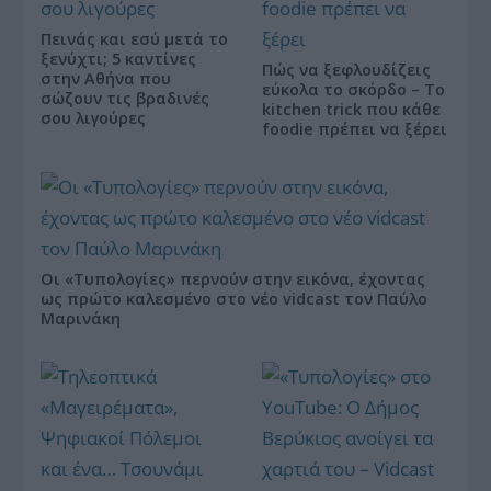
Πεινάς και εσύ μετά το
ξενύχτι; 5 καντίνες
Πώς να ξεφλουδίζεις
στην Αθήνα που
εύκολα το σκόρδο – Το
σώζουν τις βραδινές
kitchen trick που κάθε
σου λιγούρες
foodie πρέπει να ξέρει
Οι «Τυπολογίες» περνούν στην εικόνα, έχοντας
ως πρώτο καλεσμένο στο νέο vidcast τον Παύλο
Μαρινάκη