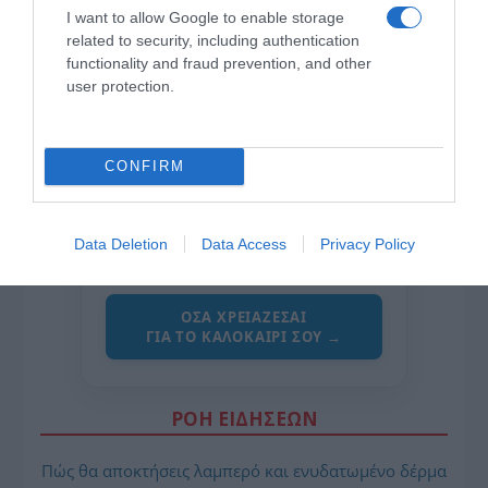
I want to allow Google to enable storage
related to security, including authentication
functionality and fraud prevention, and other
user protection.
CONFIRM
της Ζωής μας
Οι άνθρωποι, οι αυθεντικές ιστορίες,
το ελληνικό καλοκαίρι και ένας
Data Deletion
Data Access
Privacy Policy
πολιτισμός που μας ενώνει κάθε μέρα.
ΌΣΑ ΧΡΕΙΆΖΕΣΑΙ
ΓΙΑ ΤΟ ΚΑΛΟΚΑΊΡΙ ΣΟΥ →
ΡΟΗ ΕΙΔΗΣΕΩΝ
Πώς θα αποκτήσεις λαμπερό και ενυδατωμένο δέρμα