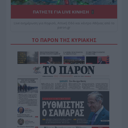
ΠΑΤΗΣΤΕ ΓΙΑ LIVE ΚΙΝΗΣΗ
Live ενημέρωση για Κηφισό, Αττική Οδό και κέντρο Αθήνας από το
paron.gr
ΤΟ ΠΑΡΟΝ ΤΗΣ ΚΥΡΙΑΚΗΣ