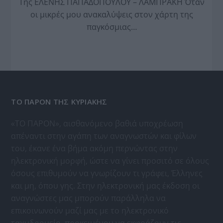
Της ΕΛΕΝΗΣ ΠΑΠΑΔΟΠΟΥΛΟΥ – ΛΑΜΠΡΑΚΗ Όταν
οι μικρές μου ανακαλύψεις στον χάρτη της
παγκόσμιας…
ΤΟ ΠΑΡΟΝ ΤΗΣ ΚΥΡΙΑΚΗΣ
«ΤΟ ΠΑΡΟΝ», αισθανόμενο βαθιά υποχρέωση
απέναντι στην αγάπη των αναγνωστών και φίλων
του, έκανε ένα βήμα ακόμη περνώντας στην
ηλεκτρονική μορφή, ώστε να γίνει προσιτό σε όλους
όσους επιθυμούν να γνωρίζουν τι γράφει, Έλληνες
και μη, όπου γης. Στην ηλεκτρονική μας έκδοση οι
αναγνώστες μας μπορούν παράλληλα να
επικοινωνούν μαζί μας με το ηλεκτρονικό