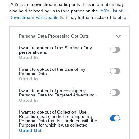
IAB’s list of downstream participants. This information may
also be disclosed by us to third parties on the
IAB’s List of
ΠΑΥΛΟΣ ΜΑΡΙΝΑΚΗΣ: «ΔΕΝ ΗΘΕΛΑ ΝΑ ΑΦΗΣΩ ΣΤΟΝ
Downstream Participants
that may further disclose it to other
third parties.
ΕΠΟΜΕΝΟ ΜΙΑ ΚΑΥΤΗ ΠΑΤΑΤΑ»
Ο κυβερνητικός εκπρόσωπος,
Please note that this website/app uses one or more Google
Personal Data Processing Opt Outs
services and may gather and store information including but
Παύλος Μαρινάκης, ανοίγει τα
not limited to your visit or usage behaviour. You may click to
I want to opt-out of the Sharing of my
χαρτιά του στις «Τυπολογίες»
personal data.
grant or deny consent to Google and its third-party tags to
σε ένα vidcast που μιλάει για
Opted In
use your data for below specified purposes in below Google
τις μεγάλες τομές στον χώρο
consent section.
I want to opt-out of the Sale of my
των Μέσων Μαζικής
Personal Data.
Opted In
Ενημέρωσης. Σε μια εφ’ όλης της ύλης
συνέντευξη στον Βασίλη Κουφόπουλο, αναλύει
I want to opt-out of processing my
Personal Data for Targeted Advertising.
το χρονοδιάγραμμα για τις περιφερειακές και
Opted In
ραδιοφωνικές άδειες, το πακέτο στήριξης των 80
εκατομμυρίων ευρώ για τον Τύπο, αλλά και την
I want to opt-out of Collection, Use,
Retention, Sale, and/or Sharing of my
πρωτοβουλία για την άρση της ανωνυμίας στο
Personal Data that Is Unrelated with the
Purposes for which it was collected.
διαδίκτυο.
Opted Out