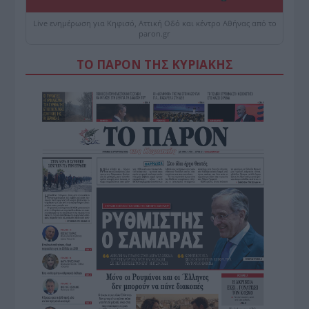
Live ενημέρωση για Κηφισό, Αττική Οδό και κέντρο Αθήνας από το
paron.gr
ΤΟ ΠΑΡΟΝ ΤΗΣ ΚΥΡΙΑΚΗΣ