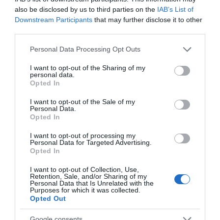
also be disclosed by us to third parties on the
IAB’s List of
Downstream Participants
that may further disclose it to other
third parties.
Please note that this website/app uses one or more Google
Personal Data Processing Opt Outs
services and may gather and store information including but
not limited to your visit or usage behaviour. You may click to
I want to opt-out of the Sharing of my
personal data.
grant or deny consent to Google and its third-party tags to
Opted In
use your data for below specified purposes in below Google
Η διαφθορά απειλεί και τη… ζωή μας
consent section.
I want to opt-out of the Sale of my
Personal Data.
Έκπληκτη, η κοινή γνώμη παρακολουθεί τις
Opted In
τελευταίες μέρες την αποκάλυψη της κο­μπίνας
I want to opt-out of processing my
με τα…
Personal Data for Targeted Advertising.
Opted In
I want to opt-out of Collection, Use,
Retention, Sale, and/or Sharing of my
Personal Data that Is Unrelated with the
Purposes for which it was collected.
Opted Out
Google consents