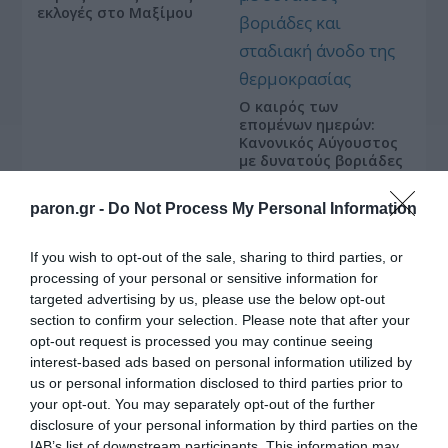
εκλογές στο Μαξίμου
Ο καιρός των
επομένων ημερών:
Κανονικός Αύγουστος
με δυνατούς βοριάδες
και σταδιακή άνοδο
της θερμοκρασίας
paron.gr -
Do Not Process My Personal Information
Κοινοποιήστε:
If you wish to opt-out of the sale, sharing to third parties, or
processing of your personal or sensitive information for
targeted advertising by us, please use the below opt-out
Facebook
section to confirm your selection. Please note that after your
X
opt-out request is processed you may continue seeing
LinkedIn
interest-based ads based on personal information utilized by
us or personal information disclosed to third parties prior to
Tags:
61η Biennale Βενετίας
,
Qualco
,
Qualco
your opt-out. You may separately opt-out of the further
Foundation
,
ΕΠΙΚΑΙΡΟΤΗΤΑ
,
ΠΟΛΙΤΙΣΜΟΣ
disclosure of your personal information by third parties on the
IAB’s list of downstream participants. This information may