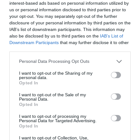
interest-based ads based on personal information utilized by
ερωτήματα σχετικά με τα κυριαρχικά δικαιώματα της
us or personal information disclosed to third parties prior to
Ελλάδας έναντι της τουρκικής επιθετικότητας
your opt-out. You may separately opt-out of the further
disclosure of your personal information by third parties on the
Ο Μιλάν Βιτάλις στην ΑΕΚ μέχρι το 2030! Ο νέος
IAB’s list of downstream participants. This information may
ηγέτης;
also be disclosed by us to third parties on the
IAB’s List of
Downstream Participants
that may further disclose it to other
third parties.
Please note that this website/app uses one or more Google
Personal Data Processing Opt Outs
services and may gather and store information including but
not limited to your visit or usage behaviour. You may click to
I want to opt-out of the Sharing of my
personal data.
grant or deny consent to Google and its third-party tags to
Opted In
use your data for below specified purposes in below Google
consent section.
I want to opt-out of the Sale of my
Personal Data.
Opted In
I want to opt-out of processing my
ΔΕΙΤΕ ΤΗΝ ΚΙΝΗΣΗ ΣΤΟΥΣ ΔΡΌΜΟΥΣ
Personal Data for Targeted Advertising.
Opted In
Κίνηση Τώρα: Live Χάρτης Αθήνας
I want to opt-out of Collection, Use,