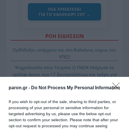
ΌΣΑ ΧΡΕΙΆΖΕΣΑΙ
ΓΙΑ ΤΟ ΚΑΛΟΚΑΊΡΙ ΣΟΥ →
ΡΟΗ ΕΙΔΗΣΕΩΝ
Ορθόδοξοι υπάρχουν και στα Βαλκάνια, κύριοι του
ΥΠΕΞ!
Ψυχρολουσία στην Τούμπα: Ο ΠΑΟΚ πλήρωσε το
«μπλακ άουτ» των 17 δευτερολέπτων και τρέχει για
την ανατροπή στο Βέλγιο
paron.gr -
Do Not Process My Personal Information
ΠΑΟΚ – Άντερλεχτ LIVE: Η τηλεοπτική μετάδοση του
αγώνα (OPEN)
If you wish to opt-out of the sale, sharing to third parties, or
processing of your personal or sensitive information for
Στη Μύκονο βρίσκεται η Nicole Kidman: Γεύμα στο
targeted advertising by us, please use the below opt-out
Nammos μαζί με Zoe Saldaña και Omar Epps
section to confirm your selection. Please note that after your
opt-out request is processed you may continue seeing
Ρένα Δούρου: Θολή συμφωνία που αφήνει ανοικτά