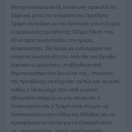
Με την ευκαιρία αυτή, εντύπωση προκαλεί ότι
ξαφνικά, μετά την απόφαση του Προέδρου
Τραμπ να τα βρει με τον Ερντογάν για τη Συρία,
ο αμερικανός πρεσβευτής Τζέφρι Πάιατ, που
έδινε τρεις συνεντεύξεις την ημέρα,
εξαφανίστηκε. Θα δούμε με ενδιαφέρον την
επόμενη συνέντευξή του, όταν θα του ζητηθεί
(εφόσον οι ερωτήσεις υποβληθούν από
δημοσιογράφο που δεν είναι της… επιρροής
της πρεσβείας), να εξηγήσει τα πώς και τα γιατί,
καθώς ο ίδιος μέχρι πριν από μερικές
εβδομάδες πάσχιζε να μας πείσει ότι η
Ουάσινγκτον και ο Τραμπ είναι έτοιμοι να
προσκυνήσουν στα πόδια της Ελλάδας και να
προσφέρουν τα πάντα για να εξασφαλίσουν
τη… συμμαχία της, έναντι του Ερντογάν…