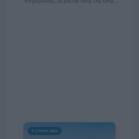
Ενημέρωσης. Σε μια εφ’ όλης της ύλης
συνέντευξη στον Βασίλη Κουφόπουλο, αναλύει
το χρονοδιάγραμμα για τις περιφερειακές και
ραδιοφωνικές άδειες, το πακέτο στήριξης των 80
εκατομμυρίων ευρώ για τον Τύπο, αλλά και την
πρωτοβουλία για την άρση της ανωνυμίας στο
διαδίκτυο.
Η ΣΤΗΛΗ ΜΑΣ