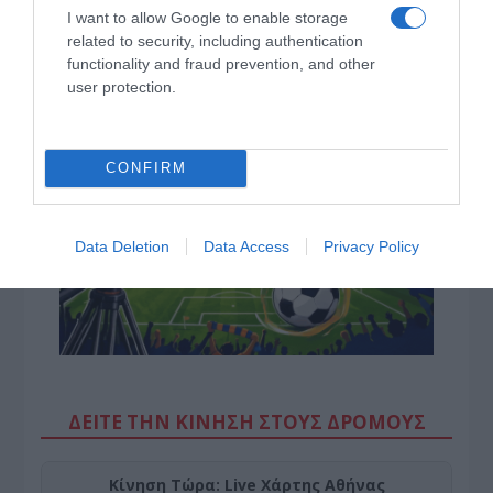
ερωτήματα σχετικά με τα κυριαρχικά δικαιώματα της
I want to allow Google to enable storage
related to security, including authentication
Ελλάδας έναντι της τουρκικής επιθετικότητας
functionality and fraud prevention, and other
Ο Μιλάν Βιτάλις στην ΑΕΚ μέχρι το 2030! Ο νέος
user protection.
ηγέτης;
CONFIRM
Data Deletion
Data Access
Privacy Policy
ΔΕΙΤΕ ΤΗΝ ΚΙΝΗΣΗ ΣΤΟΥΣ ΔΡΌΜΟΥΣ
Κίνηση Τώρα: Live Χάρτης Αθήνας