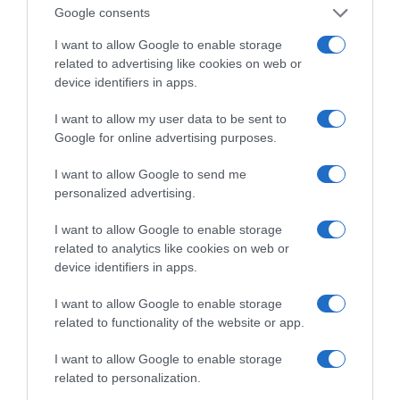
Google consents
ΌΣΑ ΧΡΕΙΆΖΕΣΑΙ
ΓΙΑ ΤΟ ΚΑΛΟΚΑΊΡΙ ΣΟΥ →
I want to allow Google to enable storage
related to advertising like cookies on web or
device identifiers in apps.
ΡΟΗ ΕΙΔΗΣΕΩΝ
I want to allow my user data to be sent to
Google for online advertising purposes.
Ορθόδοξοι υπάρχουν και στα Βαλκάνια, κύριοι του
I want to allow Google to send me
ΥΠΕΞ!
personalized advertising.
Ψυχρολουσία στην Τούμπα: Ο ΠΑΟΚ πλήρωσε το
«μπλακ άουτ» των 17 δευτερολέπτων και τρέχει για
I want to allow Google to enable storage
related to analytics like cookies on web or
την ανατροπή στο Βέλγιο
device identifiers in apps.
ΠΑΟΚ – Άντερλεχτ LIVE: Η τηλεοπτική μετάδοση του
I want to allow Google to enable storage
αγώνα (OPEN)
related to functionality of the website or app.
Στη Μύκονο βρίσκεται η Nicole Kidman: Γεύμα στο
I want to allow Google to enable storage
Nammos μαζί με Zoe Saldaña και Omar Epps
related to personalization.
Ρένα Δούρου: Θολή συμφωνία που αφήνει ανοικτά