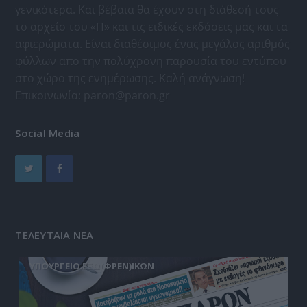
γενικότερα. Και βέβαια θα έχουν στη διάθεσή τους
το αρχείο του «Π» και τις ειδικές εκδόσεις μας και τα
αφιερώματα. Είναι διαθέσιμος ένας μεγάλος αριθμός
φύλλων απο την πολύχρονη παρουσία του εντύπου
στο χώρο της ενημέρωσης. Καλή ανάγνωση!
Επικοινωνία:
paron@paron.gr
Social Media
ΤΕΛΕΥΤΑΙΑ ΝΕΑ
ΥΠΟΥΡΓΕΙΟ ΕΞΩ(ΦΡΕΝ)ΙΚΩΝ