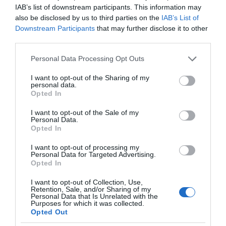
IAB’s list of downstream participants. This information may
also be disclosed by us to third parties on the
IAB’s List of
Downstream Participants
that may further disclose it to other
third parties.
Please note that this website/app uses one or more Google
Personal Data Processing Opt Outs
services and may gather and store information including but
not limited to your visit or usage behaviour. You may click to
I want to opt-out of the Sharing of my
personal data.
grant or deny consent to Google and its third-party tags to
Opted In
use your data for below specified purposes in below Google
consent section.
I want to opt-out of the Sale of my
Personal Data.
Opted In
I want to opt-out of processing my
Personal Data for Targeted Advertising.
Opted In
της Ζωής μας
I want to opt-out of Collection, Use,
Retention, Sale, and/or Sharing of my
Οι άνθρωποι, οι αυθεντικές ιστορίες,
Personal Data that Is Unrelated with the
Purposes for which it was collected.
το ελληνικό καλοκαίρι και ένας
Opted Out
πολιτισμός που μας ενώνει κάθε μέρα.