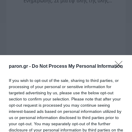
Ενημέρωσης. Σε μια εφ’ όλης της ύλης
συνέντευξη στον Βασίλη Κουφόπουλο, αναλύει
το χρονοδιάγραμμα για τις περιφερειακές και
ραδιοφωνικές άδειες, το πακέτο στήριξης των 80
εκατομμυρίων ευρώ για τον Τύπο, αλλά και την
πρωτοβουλία για την άρση της ανωνυμίας στο
διαδίκτυο.
paron.gr -
Do Not Process My Personal Information
If you wish to opt-out of the sale, sharing to third parties, or
processing of your personal or sensitive information for
targeted advertising by us, please use the below opt-out
section to confirm your selection. Please note that after your
opt-out request is processed you may continue seeing
interest-based ads based on personal information utilized by
us or personal information disclosed to third parties prior to
your opt-out. You may separately opt-out of the further
Η ΣΤΗΛΗ ΜΑΣ
disclosure of your personal information by third parties on the