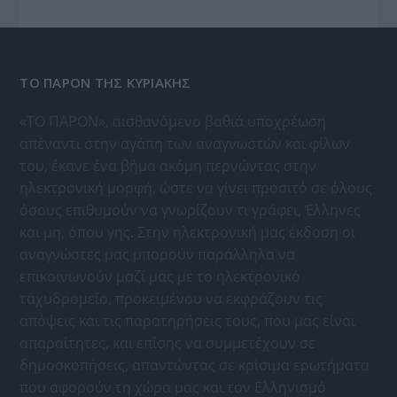
ΤΟ ΠΑΡΟΝ ΤΗΣ ΚΥΡΙΑΚΗΣ
«ΤΟ ΠΑΡΟΝ», αισθανόμενο βαθιά υποχρέωση
απέναντι στην αγάπη των αναγνωστών και φίλων
του, έκανε ένα βήμα ακόμη περνώντας στην
ηλεκτρονική μορφή, ώστε να γίνει προσιτό σε όλους
όσους επιθυμούν να γνωρίζουν τι γράφει, Έλληνες
και μη, όπου γης. Στην ηλεκτρονική μας έκδοση οι
αναγνώστες μας μπορούν παράλληλα να
επικοινωνούν μαζί μας με το ηλεκτρονικό
ταχυδρομείο, προκειμένου να εκφράζουν τις
απόψεις και τις παρατηρήσεις τους, που μας είναι
απαραίτητες, και επίσης να συμμετέχουν σε
δημοσκοπήσεις, απαντώντας σε κρίσιμα ερωτήματα
που αφορούν τη χώρα μας και τον Ελληνισμό