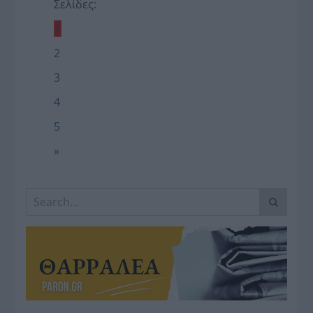
Σελίδες:
1
2
3
4
5
»