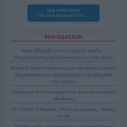
ΌΣΑ ΧΡΕΙΆΖΕΣΑΙ
ΓΙΑ ΤΟ ΚΑΛΟΚΑΊΡΙ ΣΟΥ →
ΡΟΗ ΕΙΔΗΣΕΩΝ
Κακή εβδομάδα για τις ελληνικές ομάδες –
Υποχώρηση στη μάχη διεκδίκησης της 10ης θέσης
Κλασικός Δεκαπενταύγουστος με ηλιοφάνεια, υψηλές
θερμοκρασίες και ισχυρά μελτέμια την εβδομάδα
που έρχεται
Όρθρος και Θεία Λειτουργία live: Δείτε την Κυριακή Ι΄
Ματθαίου
ΤΟ ΠΑΡΟΝ: Ρυθμιστής ο Αντώνης Σαμαράς – Απειλή
για ΝΔ
Προβληματίζει το κύμα φυγής των συνταξιούχων