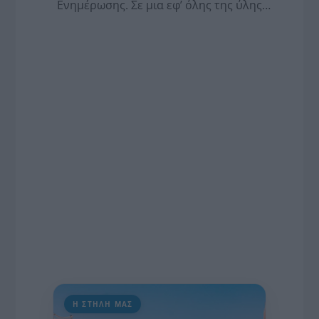
Ενημέρωσης. Σε μια εφ’ όλης της ύλης
συνέντευξη στον Βασίλη Κουφόπουλο, αναλύει
το χρονοδιάγραμμα για τις περιφερειακές και
ραδιοφωνικές άδειες, το πακέτο στήριξης των 80
εκατομμυρίων ευρώ για τον Τύπο, αλλά και την
πρωτοβουλία για την άρση της ανωνυμίας στο
διαδίκτυο.
Η ΣΤΗΛΗ ΜΑΣ