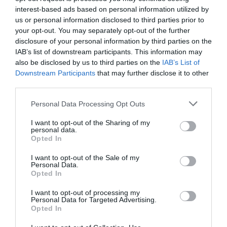
Προβληματίζει το κύμα φυγής των συνταξιούχων
interest-based ads based on personal information utilized by
us or personal information disclosed to third parties prior to
Ο καιρός των επομένων ημερών: Κανονικός
your opt-out. You may separately opt-out of the further
Αύγουστος με δυνατούς βοριάδες και σταδιακή
disclosure of your personal information by third parties on the
άνοδο της θερμοκρασίας
IAB’s list of downstream participants. This information may
also be disclosed by us to third parties on the
IAB’s List of
ΤΟ ΒΙΒΛΙΟ ΣΤΟ “Π”
Downstream Participants
that may further disclose it to other
third parties.
Please note that this website/app uses one or more Google
Personal Data Processing Opt Outs
services and may gather and store information including but
not limited to your visit or usage behaviour. You may click to
I want to opt-out of the Sharing of my
personal data.
grant or deny consent to Google and its third-party tags to
Opted In
use your data for below specified purposes in below Google
consent section.
I want to opt-out of the Sale of my
Personal Data.
Opted In
I want to opt-out of processing my
Personal Data for Targeted Advertising.
Opted In