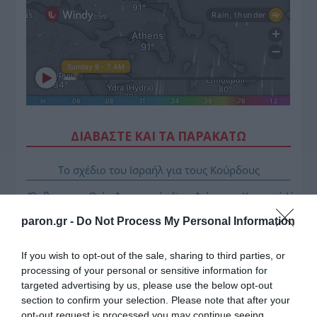
ΔΙΑΒΑΣΤΕ ΚΑΙ ΤΑ ΠΑΡΑΚΑΤΩ
Το σχέδιο του Ισραήλ για τους Κούρδους
Όρθρος και Θεία Λειτουργία live: Δείτε την Κυριακή Ι΄
Ματθαίου
paron.gr -
Do Not Process My Personal Information
ΤΟ ΠΑΡΟΝ: Ρυθμιστής ο Αντώνης Σαμαράς – Απειλή
για ΝΔ
If you wish to opt-out of the sale, sharing to third parties, or
processing of your personal or sensitive information for
Αντίστροφη μέτρηση για το Μπέρμιγχαμ 2026:
targeted advertising by us, please use the below opt-out
Ιστορική ελληνική παρουσία στο Ευρωπαϊκό Στίβου
section to confirm your selection. Please note that after your
opt-out request is processed you may continue seeing