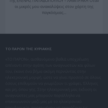
Της ΕΛΕΝΗΣ ΠΑΠΑΔΟΠΟΥΛΟΥ – ΛΑΜΠΡΑΚΗ Όταν
οι μικρές μου ανακαλύψεις στον χάρτη της
παγκόσμιας…
ΤΟ ΠΑΡΟΝ ΤΗΣ ΚΥΡΙΑΚΗΣ
«ΤΟ ΠΑΡΟΝ», αισθανόμενο βαθιά υποχρέωση
απέναντι στην αγάπη των αναγνωστών και φίλων
του, έκανε ένα βήμα ακόμη περνώντας στην
ηλεκτρονική μορφή, ώστε να γίνει προσιτό σε όλους
όσους επιθυμούν να γνωρίζουν τι γράφει, Έλληνες
και μη, όπου γης. Στην ηλεκτρονική μας έκδοση οι
αναγνώστες μας μπορούν παράλληλα να
επικοινωνούν μαζί μας με το ηλεκτρονικό
ταχυδρομείο, προκειμένου να εκφράζουν τις