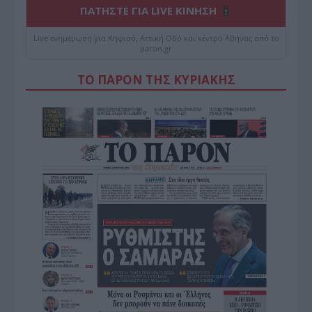
ΠΑΤΗΣΤΕ ΓΙΑ LIVE ΚΙΝΗΣΗ
Live ενημέρωση για Κηφισό, Αττική Οδό και κέντρο Αθήνας από το
paron.gr
ΤΟ ΠΑΡΟΝ ΤΗΣ ΚΥΡΙΑΚΗΣ