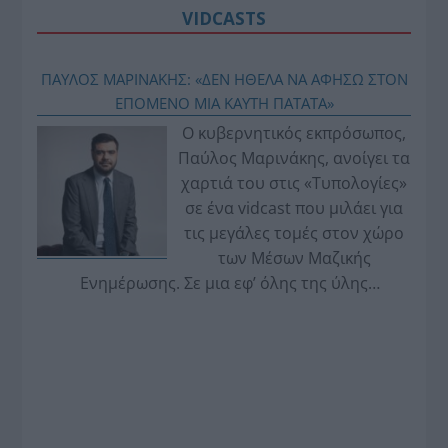
VIDCASTS
ΠΑΥΛΟΣ ΜΑΡΙΝΑΚΗΣ: «ΔΕΝ ΗΘΕΛΑ ΝΑ ΑΦΗΣΩ ΣΤΟΝ
ΕΠΟΜΕΝΟ ΜΙΑ ΚΑΥΤΗ ΠΑΤΑΤΑ»
Ο κυβερνητικός εκπρόσωπος,
Παύλος Μαρινάκης, ανοίγει τα
χαρτιά του στις «Τυπολογίες»
σε ένα vidcast που μιλάει για
τις μεγάλες τομές στον χώρο
των Μέσων Μαζικής
Ενημέρωσης. Σε μια εφ’ όλης της ύλης
συνέντευξη στον Βασίλη Κουφόπουλο, αναλύει
το χρονοδιάγραμμα για τις περιφερειακές και
ραδιοφωνικές άδειες, το πακέτο στήριξης των 80
εκατομμυρίων ευρώ για τον Τύπο, αλλά και την
πρωτοβουλία για την άρση της ανωνυμίας στο
διαδίκτυο.