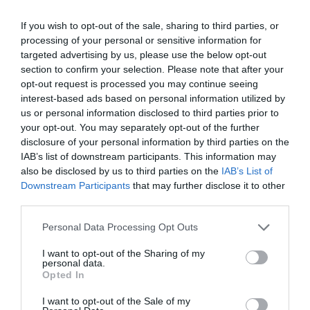
Ο καιρός των επομένων ημερών: Κανονικός
If you wish to opt-out of the sale, sharing to third parties, or
Αύγουστος με δυνατούς βοριάδες και σταδιακή
processing of your personal or sensitive information for
άνοδο της θερμοκρασίας
targeted advertising by us, please use the below opt-out
section to confirm your selection. Please note that after your
Ορθόδοξοι υπάρχουν και στα Βαλκάνια, κύριοι του
opt-out request is processed you may continue seeing
ΥΠΕΞ!
interest-based ads based on personal information utilized by
us or personal information disclosed to third parties prior to
Το φαρμακείο των διακοπών: Ο πλήρης οδηγός για
your opt-out. You may separately opt-out of the further
ασφαλείς εξορμήσεις και τα απαραίτητα Πρώτων
disclosure of your personal information by third parties on the
Βοηθειών
IAB’s list of downstream participants. This information may
also be disclosed by us to third parties on the
IAB’s List of
Προβληματισμός για την εξωτερική πολιτική
Downstream Participants
that may further disclose it to other
Το σχέδιο του Ισραήλ για τους Κούρδους
third parties.
Ήλιος και μάτια: Ο αόρατος κίνδυνος του
Please note that this website/app uses one or more Google
Personal Data Processing Opt Outs
services and may gather and store information including but
καλοκαιριού για την όραση
not limited to your visit or usage behaviour. You may click to
I want to opt-out of the Sharing of my
personal data.
grant or deny consent to Google and its third-party tags to
ΤΟ ΒΙΒΛΙΟ ΣΤΟ “Π”
Opted In
use your data for below specified purposes in below Google
consent section.
I want to opt-out of the Sale of my