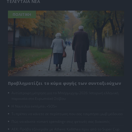
ΤΕΛΕΥΤΑΙΑ ΝΕΑ
ΠΟΛΙΤΙΚΗ
Προβληματίζει το κύμα φυγής των συνταξιούχων
Αντίστροφη μέτρηση για το Μπέρμιγχαμ 2026: Ιστορική ελληνική
παρουσία στο Ευρωπαϊκό Στίβου
Η Ναυτιλία εκπέμπει «SOS»
Τι πρέπει να κάνετε σε περίπτωση που σας τσιμπήσει μωβ μέδουσα
Πώς να κάνετε «smart spending» στις φετινές σας διακοπές
ΑΕΚ: Πρόβα τζενεράλε με Athens Kallithea πριν από το Super Cup