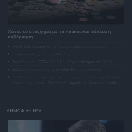
Χάνει το στοίχημα με τα «κόκκινα» δάνεια η
κυβέρνηση
LIVE: Η Θεία Λειτουργία της Μεταμορφώσεως του Σωτήρος
Ξύπνησαν, αλλά για τους λάθος λόγους…
Παναθηναϊκός – ΤΣΣΚΑ 1948 1-1: «Στραβοπάτημα» στο ΟΑΚΑ
GSI: Στο έργο διασύνδεσης Ελλάδας-Κύπρου η Meridiam
ΕΛ.Α.Σ Να μην πανηγυρίζει η κυβέρνηση για έργο που έχει παγώσει
εδώ και έναν χρόνο – Πότε θα ολοκληρωθεί το έργο του καλωδίου;
ΔΗΜΟΦΙΛΗ ΝΕΑ