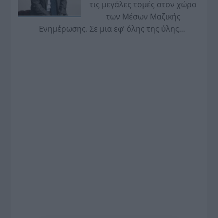
τις μεγάλες τομές στον χώρο
των Μέσων Μαζικής
Ενημέρωσης. Σε μια εφ’ όλης της ύλης
συνέντευξη στον Βασίλη Κουφόπουλο, αναλύει
το χρονοδιάγραμμα για τις περιφερειακές και
ραδιοφωνικές άδειες, το πακέτο στήριξης των 80
εκατομμυρίων ευρώ για τον Τύπο, αλλά και την
πρωτοβουλία για την άρση της ανωνυμίας στο
διαδίκτυο.