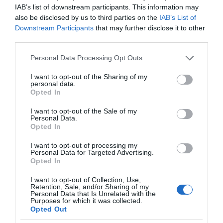
GSI: Στο έργο διασύνδεσης Ελλάδας-Κύπρου η
IAB’s list of downstream participants. This information may
Meridiam
also be disclosed by us to third parties on the
IAB’s List of
Downstream Participants
that may further disclose it to other
ΕΛ.Α.Σ Να μην πανηγυρίζει η κυβέρνηση για έργο
third parties.
που έχει παγώσει εδώ και έναν χρόνο – Πότε θα
ολοκληρωθεί το έργο του καλωδίου;
Please note that this website/app uses one or more Google
Personal Data Processing Opt Outs
services and may gather and store information including but
not limited to your visit or usage behaviour. You may click to
I want to opt-out of the Sharing of my
personal data.
grant or deny consent to Google and its third-party tags to
Opted In
use your data for below specified purposes in below Google
consent section.
I want to opt-out of the Sale of my
Personal Data.
Opted In
I want to opt-out of processing my
Personal Data for Targeted Advertising.
Opted In
I want to opt-out of Collection, Use,
Retention, Sale, and/or Sharing of my
Personal Data that Is Unrelated with the
ΔΕΙΤΕ ΤΗΝ ΚΙΝΗΣΗ ΣΤΟΥΣ ΔΡΌΜΟΥΣ
Purposes for which it was collected.
Opted Out