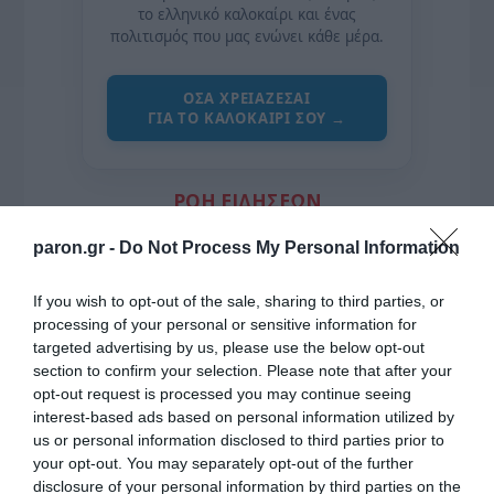
το ελληνικό καλοκαίρι και ένας
πολιτισμός που μας ενώνει κάθε μέρα.
ΌΣΑ ΧΡΕΙΆΖΕΣΑΙ
ΓΙΑ ΤΟ ΚΑΛΟΚΑΊΡΙ ΣΟΥ →
ΡΟΗ ΕΙΔΗΣΕΩΝ
paron.gr -
Do Not Process My Personal Information
Χάνει το στοίχημα με τα «κόκκινα» δάνεια η
κυβέρνηση
If you wish to opt-out of the sale, sharing to third parties, or
LIVE: Η Θεία Λειτουργία της Μεταμορφώσεως του
processing of your personal or sensitive information for
Σωτήρος
targeted advertising by us, please use the below opt-out
section to confirm your selection. Please note that after your
Ξύπνησαν, αλλά για τους λάθος λόγους…
opt-out request is processed you may continue seeing
interest-based ads based on personal information utilized by
Παναθηναϊκός – ΤΣΣΚΑ 1948 1-1: «Στραβοπάτημα»
us or personal information disclosed to third parties prior to
στο ΟΑΚΑ
your opt-out. You may separately opt-out of the further
disclosure of your personal information by third parties on the