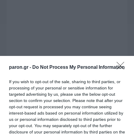
το χρονοδιάγραμμα για τις περιφερειακές και
ραδιοφωνικές άδειες, το πακέτο στήριξης των 80
εκατομμυρίων ευρώ για τον Τύπο, αλλά και την
πρωτοβουλία για την άρση της ανωνυμίας στο
διαδίκτυο.
paron.gr -
Do Not Process My Personal Information
If you wish to opt-out of the sale, sharing to third parties, or
processing of your personal or sensitive information for
targeted advertising by us, please use the below opt-out
section to confirm your selection. Please note that after your
opt-out request is processed you may continue seeing
interest-based ads based on personal information utilized by
Η ΣΤΗΛΗ ΜΑΣ
us or personal information disclosed to third parties prior to
your opt-out. You may separately opt-out of the further
disclosure of your personal information by third parties on the