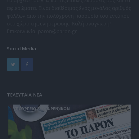
το αρχείο του «Π» και τις ειδικές εκδόσεις μας και τα
αφιερώματα. Είναι διαθέσιμος ένας μεγάλος αριθμός
φύλλων απο την πολύχρονη παρουσία του εντύπου
στο χώρο της ενημέρωσης. Καλή ανάγνωση!
Επικοινωνία:
paron@paron.gr
Social Media
ΤΕΛΕΥΤΑΙΑ ΝΕΑ
ΥΠΟΥΡΓΕΙΟ ΕΞΩ(ΦΡΕΝ)ΙΚΩΝ