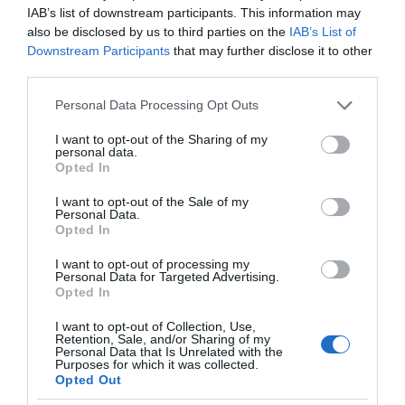
IAB’s list of downstream participants. This information may
also be disclosed by us to third parties on the
IAB’s List of
Downstream Participants
that may further disclose it to other
third parties.
Please note that this website/app uses one or more Google
Personal Data Processing Opt Outs
services and may gather and store information including but
not limited to your visit or usage behaviour. You may click to
I want to opt-out of the Sharing of my
personal data.
grant or deny consent to Google and its third-party tags to
Opted In
use your data for below specified purposes in below Google
consent section.
I want to opt-out of the Sale of my
Personal Data.
Opted In
I want to opt-out of processing my
Personal Data for Targeted Advertising.
της Ζωής μας
Opted In
Οι άνθρωποι, οι αυθεντικές ιστορίες,
I want to opt-out of Collection, Use,
το ελληνικό καλοκαίρι και ένας
Retention, Sale, and/or Sharing of my
πολιτισμός που μας ενώνει κάθε μέρα.
Personal Data that Is Unrelated with the
Purposes for which it was collected.
Opted Out
ΌΣΑ ΧΡΕΙΆΖΕΣΑΙ