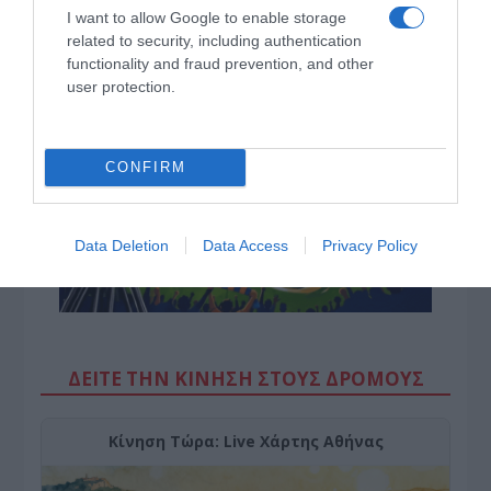
Ελλάδας έναντι της τουρκικής επιθετικότητας
I want to allow Google to enable storage
related to security, including authentication
Ο Μιλάν Βιτάλις στην ΑΕΚ μέχρι το 2030! Ο νέος
functionality and fraud prevention, and other
ηγέτης;
user protection.
CONFIRM
Data Deletion
Data Access
Privacy Policy
ΔΕΙΤΕ ΤΗΝ ΚΙΝΗΣΗ ΣΤΟΥΣ ΔΡΌΜΟΥΣ
Κίνηση Τώρα: Live Χάρτης Αθήνας