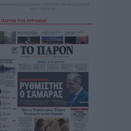
ive ενημέρωση για Κηφισό, Αττική Οδό και κέντρο Αθήνας
από το paron.gr
 ΠΑΡΟΝ ΤΗΣ ΚΥΡΙΑΚΗΣ