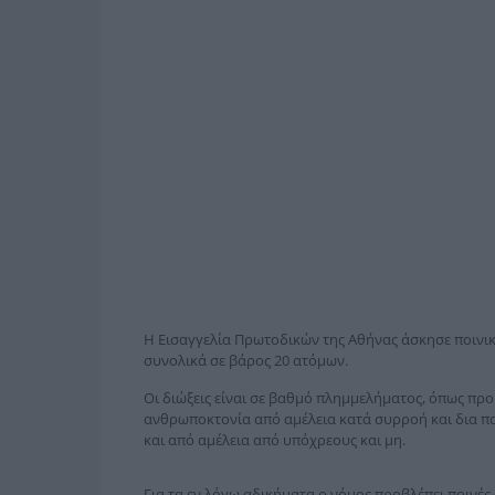
Η Εισαγγελία Πρωτοδικών της Αθήνας άσκησε ποινικέ
συνολικά σε βάρος 20 ατόμων.
Οι διώξεις είναι σε βαθμό πλημμελήματος, όπως προ
ανθρωποκτονία από αμέλεια κατά συρροή και δια π
και από αμέλεια από υπόχρεους και μη.
Για τα εν λόγω αδικήματα ο νόμος προβλέπει ποινές 