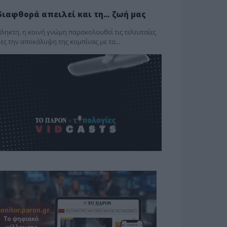
διαφθορά απειλεί και τη… ζωή μας
ληκτη, η κοινή γνώμη παρακολουθεί τις τελευταίες
ες την αποκάλυψη της κο­μπίνας με τα…