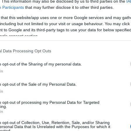
. This information may also be disclosed by us to third parties on the
IA
ατεία Πολιτικής Προστασίας.
Participants
that may further disclose it to other third parties.
ας και μέσα από τις 350 καταθέσεις συγγενών θυμάτων,
 that this website/app uses one or more Google services and may gath
 ασυνεννοησία, κατάρρευση του συστήματος με δύο λόγια
including but not limited to your visit or usage behaviour. You may click 
 to Google and its third-party tags to use your data for below specifi
φίες για την τραγωδία στο Μάτι και ειδικότερα.
ogle consent section.
χείου
l Data Processing Opt Outs
o opt-out of the Sharing of my personal data.
In
o opt-out of the Sale of my Personal Data.
In
to opt-out of processing my Personal Data for Targeted
ing.
In
o opt-out of Collection, Use, Retention, Sale, and/or Sharing
ersonal Data that Is Unrelated with the Purposes for which it
lected.