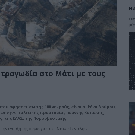
Η 
Έκπ
μέρ
ν τραγωδία στο Μάτι με τους
 που άφησε πίσω της 100 νεκρούς, είναι οι Ρένα Δούρου,
ώην γ.γ. πολιτικής προστασίας Ιωάννης Καπάκης,
, της ΕΛΑΣ, της Πυροσβεστικής.
ια την έναρξη της πυρκαγιάς στη Νταού Πεντέλης.