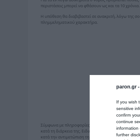
περιστάσεις μπορεί να φθάσουν ως και τα 10 χρόνια.
Η υπόθεση θα διαβιβαστεί σε ανακριτή, λόγω της σοβ
πλημμεληματικού χαρακτήρα.
paron.gr 
If you wish 
sensitive in
confirm you
continue se
Σύμφωνα με πληροφορίες, οι εισαγγελείς έχουν εντοπ
information 
κατά τη διάρκεια της. Ειδικότερα, επιρρίπτουν ευθ
further disc
κατά την αντιμετώπιση της πύρινης λαίλαπας από Π