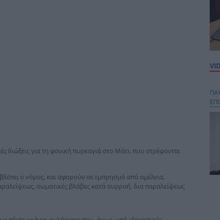
VI
ΠΑ
ΕΠ
ς διώξεις για τη φονική πυρκαγιά στο Μάτι, που στρέφονται
βλέπει ο νόμος, και αφορούν σε εμπρησμό από αμέλεια,
αραλείψεως, σωματικές βλάβες κατά συρροή, δια παραλείψεως
Κου
περ
στή
και
ως πέντε χρόνια φυλάκισης που, όμως, υπό εξαιρετικές