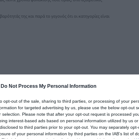
δια
αρότητάς της και παρά το γεγονός ότι οι κατηγορίες είναι
-
Do Not Process My Personal Information
to opt-out of the sale, sharing to third parties, or processing of your per
formation for targeted advertising by us, please use the below opt-out s
r selection. Please note that after your opt-out request is processed y
eing interest-based ads based on personal information utilized by us or
ίσει ευθύνες και πριν το ξέσπασμα της φονικής πυρκαγιάς και
disclosed to third parties prior to your opt-out. You may separately opt-
ύνες για έλλειψη συντονισμού, σωρεία παραλείψεων και λαθών
losure of your personal information by third parties on the IAB’s list of
υροσβεστικό Σώμα, ΕΛΑΣ, Περιφέρεια, τους δύο Δήμους της