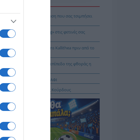
Η ΕΙΔΗΣΕΩΝ
πρέπει να κάνετε σε περίπτωση που σας τσιμπήσει
β μέδουσα
 να κάνετε «smart spending» στις φετινές σας
ακοπές
: Πρόβα τζενεράλε με Athens Kallithea πριν από το
per Cup
Ταλαμάγκας: Στο κεκλιμένο επίπεδο της φθοράς η
βέρνηση Μητσοτάκη
ΤΑΓΡΑΦΕΣ ΑΠΟ ΤΟ ΠΑΝΩ ΡΑΦΙ
σχέδιο του Ισραήλ για τους Κούρδους