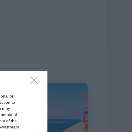
δίκτυο.
Η ΣΤΗΛΗ ΜΑΣ
sonal or
ection to
ou may
 personal
out of the
 downstream