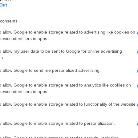
ΡΟ
Out
Τι 
αίρετη δόμηση και αιγιαλός)
consents
μω
στημα της Πυροσβεστικής
Πώς
o allow Google to enable storage related to advertising like cookies on
δι
evice identifiers in apps.
σων από το αεροδρόμιο της Ελευσίνας Και τέλος η δικογραφία
πολιτικών προσώπων.
ΑΕΚ
o allow my user data to be sent to Google for online advertising
Su
παλλακτική διάταξη για τέσσερα άτομα, τα ονόματα των
s.
Β. 
υγγενών θυμάτων και θυμάτων.
κυ
to allow Google to send me personalized advertising.
Εισαγγελίας Πρωτοδικών Ηλίας Ζαγοραίος και οι εισαγγελείς
ΜΕ
ουλος.
o allow Google to enable storage related to analytics like cookies on
Το 
evice identifiers in apps.
o allow Google to enable storage related to functionality of the website
o allow Google to enable storage related to personalization.
o allow Google to enable storage related to security, including