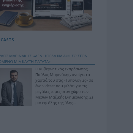
DCASTS
ΥΛΟΣ ΜΑΡΙΝΑΚΗΣ: «ΔΕΝ ΗΘΕΛΑ ΝΑ ΑΦΗΣΩ ΣΤΟΝ
ΟΜΕΝΟ ΜΙΑ ΚΑΥΤΗ ΠΑΤΑΤΑ»
Ο κυβερνητικός εκπρόσωπος,
Παύλος Μαρινάκης, ανοίγει τα
χαρτιά του στις «Τυπολογίες» σε
ένα vidcast που μιλάει για τις
μεγάλες τομές στον χώρο των
Μέσων Μαζικής Ενημέρωσης. Σε
μια εφ’ όλης της ύλης
συνέντευξη στον Βασίλη
φόπουλο, αναλύει το χρονοδιάγραμμα για τις
ιφερειακές και ραδιοφωνικές άδειες, το πακέτο
ριξης των 80 εκατομμυρίων ευρώ για τον Τύπο, αλλά
 την πρωτοβουλία για την άρση της ανωνυμίας στο