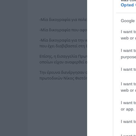
Opted 
-Μία δικογραφία για πολεοδομικές παραβάσεις ( αυθ
Google 
-Μία δικογραφία που αφορά αναντιστοιχίες στο σύ
I want t
web or d
-Μία δικογραφία για την καθήλωση των εναέριων μέ
που έχει διαβιβαστεί στη Βουλή για τυχόν ευθύνες 
I want t
Επίσης, η Εισαγγελία Πρωτοδικών Αθηνών εξέδωσε α
purpose
οποίων είχαν αναφερθεί σε μηνυτήριες αναφορές σ
I want 
Την έρευνα διενέργησαν ο πρώην προϊστάμενος της 
πρωτοδικών Νίκος Φιστόπουλος και Κώστας Σπυρόπ
I want t
web or d
I want t
or app.
I want t
I want t