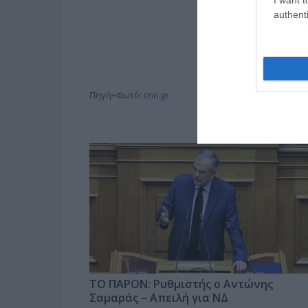
authenti
Πηγή+Φωτό:
cnn.gr
ΤΟ ΠΑΡΟΝ: Ρυθμιστής ο Αντώνης
Σαμαράς – Απειλή για ΝΔ