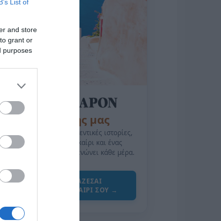
B’s List of
er and store
to grant or
ed purposes
της Ζωής μας
Οι άνθρωποι, οι αυθεντικές ιστορίες,
το ελληνικό καλοκαίρι και ένας
πολιτισμός που μας ενώνει κάθε μέρα.
ΌΣΑ ΧΡΕΙΆΖΕΣΑΙ
ΓΙΑ ΤΟ ΚΑΛΟΚΑΊΡΙ ΣΟΥ →