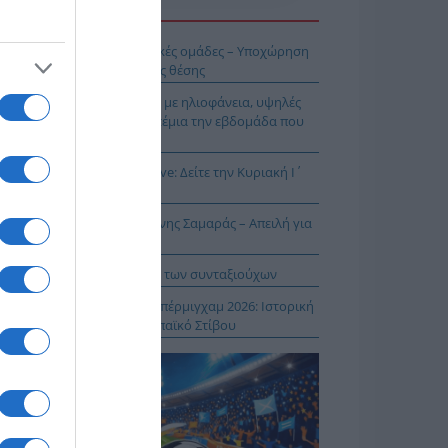
Η ΕΙΔΗΣΕΩΝ
ή εβδομάδα για τις ελληνικές ομάδες – Υποχώρηση
 μάχη διεκδίκησης της 10ης θέσης
σικός Δεκαπενταύγουστος με ηλιοφάνεια, υψηλές
μοκρασίες και ισχυρά μελτέμια την εβδομάδα που
εται
ρος και Θεία Λειτουργία live: Δείτε την Κυριακή Ι΄
τθαίου
ΠΑΡΟΝ: Ρυθμιστής ο Αντώνης Σαμαράς – Απειλή για
βληματίζει το κύμα φυγής των συνταξιούχων
ίστροφη μέτρηση για το Μπέρμιγχαμ 2026: Ιστορική
ηνική παρουσία στο Ευρωπαϊκό Στίβου