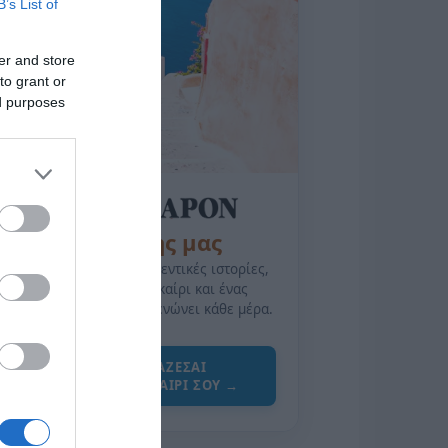
B’s List of
er and store
to grant or
ed purposes
της Ζωής μας
Οι άνθρωποι, οι αυθεντικές ιστορίες,
το ελληνικό καλοκαίρι και ένας
πολιτισμός που μας ενώνει κάθε μέρα.
ΌΣΑ ΧΡΕΙΆΖΕΣΑΙ
ΓΙΑ ΤΟ ΚΑΛΟΚΑΊΡΙ ΣΟΥ →