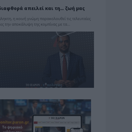
διαφθορά απειλεί και τη… ζωή μας
ληκτη, η κοινή γνώμη παρακολουθεί τις τελευταίες
ες την αποκάλυψη της κο­μπίνας με τα…