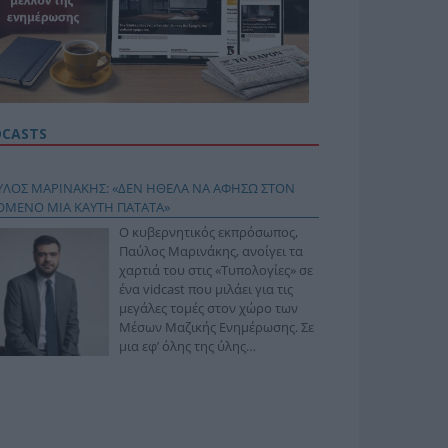
DCASTS
ΥΛΟΣ ΜΑΡΙΝΑΚΗΣ: «ΔΕΝ ΗΘΕΛΑ ΝΑ ΑΦΗΣΩ ΣΤΟΝ
ΟΜΕΝΟ ΜΙΑ ΚΑΥΤΗ ΠΑΤΑΤΑ»
Ο κυβερνητικός εκπρόσωπος,
Παύλος Μαρινάκης, ανοίγει τα
χαρτιά του στις «Τυπολογίες» σε
ένα vidcast που μιλάει για τις
μεγάλες τομές στον χώρο των
Μέσων Μαζικής Ενημέρωσης. Σε
μια εφ’ όλης της ύλης
συνέντευξη στον Βασίλη
φόπουλο, αναλύει το χρονοδιάγραμμα για τις
ιφερειακές και ραδιοφωνικές άδειες, το πακέτο
ριξης των 80 εκατομμυρίων ευρώ για τον Τύπο, αλλά
 την πρωτοβουλία για την άρση της ανωνυμίας στο