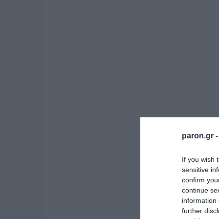
paron.gr 
If you wish 
sensitive in
confirm you
continue se
information 
further disc