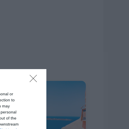
δίκτυο.
Η ΣΤΗΛΗ ΜΑΣ
sonal or
ection to
ou may
 personal
out of the
 downstream