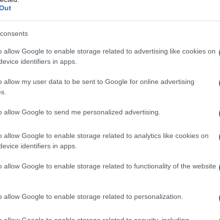
ΡΟ
Out
Κακ
consents
στη
Κλα
o allow Google to enable storage related to advertising like cookies on
θερ
evice identifiers in apps.
έρχ
o allow my user data to be sent to Google for online advertising
Όρθ
s.
Μα
ΤΟ 
to allow Google to send me personalized advertising.
ΝΔ
Προ
o allow Google to enable storage related to analytics like cookies on
evice identifiers in apps.
Αντ
ελλ
o allow Google to enable storage related to functionality of the website
o allow Google to enable storage related to personalization.
o allow Google to enable storage related to security, including