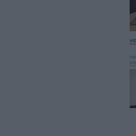
VI
ΠΑ
ΕΠ
Κου
περ
στή
και