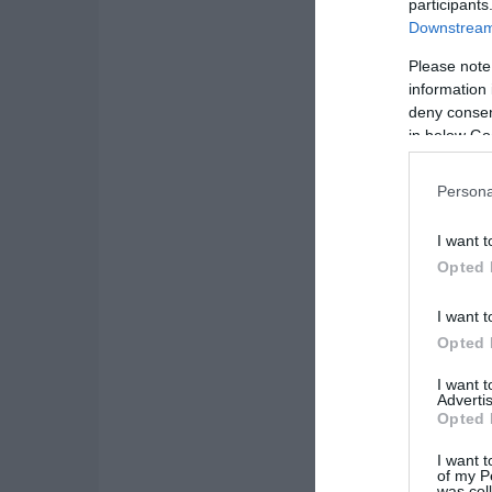
participants
Downstream 
Please note
information 
deny consent
in below Go
Persona
I want t
Opted 
I want t
Opted 
I want 
Advertis
Opted 
I want t
of my P
was col