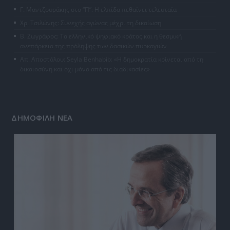
Γ. Μαντζουράκης στο “Π”: Η ελπίδα πεθαίνει τελευταία
Χρ. Τσιλώνης: Συνεχής αγώνας μέχρι τη δικαίωση
Β. Ζωγράφος: Το ελληνικό ψηφιακό κράτος και η θεσμική
ανεπάρκεια της πρόληψης των δασικών πυρκαγιών
Απ. Αποστόλου: Seyla Benhabib: «Η δημοκρατία κρίνεται από τη
δικαιοσύνη και όχι μόνο από τις διαδικασίες»
ΔΗΜΟΦΙΛΗ ΝΕΑ