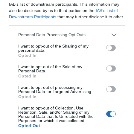
ΡΥΘΜΙΣΤΗΣ ο Σαμαράς
IAB’s list of downstream participants. This information may
also be disclosed by us to third parties on the
IAB’s List of
Πύρινη κόλαση και νεοφιλελεύθερος παραλογισμός
Downstream Participants
that may further disclose it to other
– Του Ν. Στραβελάκη
third parties.
Γ. Μαντζουράκης στο “Π”: Η ελπίδα πεθαίνει
Please note that this website/app uses one or more Google
Personal Data Processing Opt Outs
τελευταία
services and may gather and store information including but
not limited to your visit or usage behaviour. You may click to
I want to opt-out of the Sharing of my
Χρ. Τσιλώνης: Συνεχής αγώνας μέχρι τη δικαίωση
personal data.
grant or deny consent to Google and its third-party tags to
Opted In
use your data for below specified purposes in below Google
Β. Ζωγράφος: Το ελληνικό ψηφιακό κράτος και η
consent section.
I want to opt-out of the Sale of my
θεσμική ανεπάρκεια της πρόληψης των δασικών
Personal Data.
πυρκαγιών
Opted In
Απ. Αποστόλου: Seyla Benhabib: «Η δημοκρατία
I want to opt-out of processing my
Personal Data for Targeted Advertising.
κρίνεται από τη δικαιοσύνη και όχι μόνο από τις
Opted In
διαδικασίες»
I want to opt-out of Collection, Use,
Retention, Sale, and/or Sharing of my
Personal Data that Is Unrelated with the
Purposes for which it was collected.
Opted Out