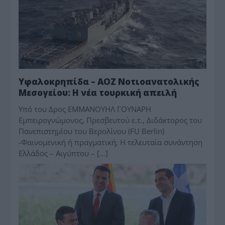
Υφαλοκρηπίδα – ΑΟΖ Νοτιοανατολικής
Μεσογείου: Η νέα τουρκική απειλή
Υπό του Δρος ΕΜΜΑΝΟΥΗΛ ΓΟΥΝΑΡΗ
Εμπειρογνώμονος, Πρεσβευτού ε.τ., Διδάκτορος του
Πανεπιστημίου του Βερολίνου (FU Berlin)
-Φαινομενική ή πραγματική; Η τελευταία συνάντηση
Ελλάδος – Αιγύπτου – […]
ΓΡΆΦΟΥΝ