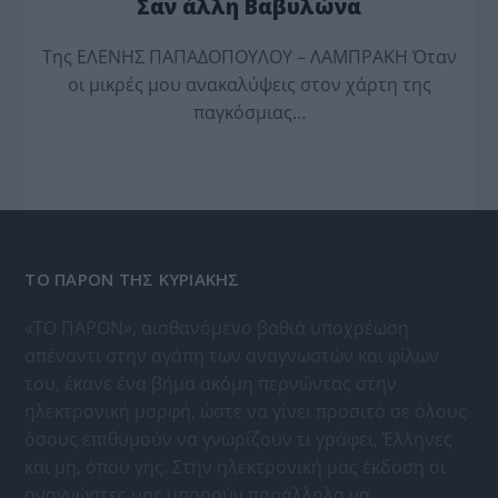
Σαν άλλη Βαβυλώνα
Της ΕΛΕΝΗΣ ΠΑΠΑΔΟΠΟΥΛΟΥ – ΛΑΜΠΡΑΚΗ Όταν
οι μικρές μου ανακαλύψεις στον χάρτη της
παγκόσμιας…
ΤΟ ΠΑΡΟΝ ΤΗΣ ΚΥΡΙΑΚΗΣ
«ΤΟ ΠΑΡΟΝ», αισθανόμενο βαθιά υποχρέωση
απέναντι στην αγάπη των αναγνωστών και φίλων
του, έκανε ένα βήμα ακόμη περνώντας στην
ηλεκτρονική μορφή, ώστε να γίνει προσιτό σε όλους
όσους επιθυμούν να γνωρίζουν τι γράφει, Έλληνες
και μη, όπου γης. Στην ηλεκτρονική μας έκδοση οι
αναγνώστες μας μπορούν παράλληλα να