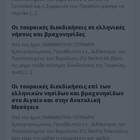
Σκοπιανό και η Συμφωνία των Πρεσπών φάνηκε να
περνάει […]
ΓΡΆΦΟΥΝ
Οι τουρκικές διεκδικήσεις σε ελληνικές
νήσους και βραχονησίδες
Υπό του Δρος ΕΜΜΑΝΟΥΗΛ ΓΟΥΝΑΡΗ
Εμπειρογνώμονος, Πρεσβευτού ε.τ., Διδάκτορος του
Πανεπιστημίου του Βερολίνου (FU Berlin) Με βάση
τις μέχρι τούδε επίσημες διεκδικήσεις της Τουρκίας,
αυτές […]
ΓΡΆΦΟΥΝ
Οι τουρκικές διεκδικήσεις επί των
ελληνικών νησίδων και βραχονησίδων
στο Αιγαίο και στην Ανατολική
Μεσόγειο
Υπό του Δρος ΕΜΜΑΝΟΥΗΛ ΓΟΥΝΑΡΗ
Εμπειρογνώμονος, Πρεσβευτού ε.τ., Διδάκτορος του
Πανεπιστημίου του Βερολίνου (FU Berlin) Τελευταίως
έχει γίνει της μόδας η «σύμμαχος» και «φίλη»