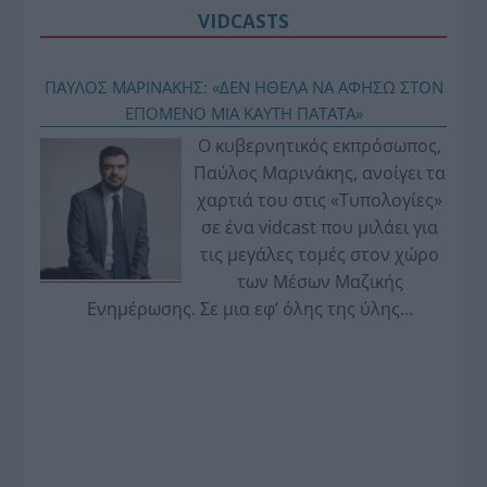
VIDCASTS
ΠΑΥΛΟΣ ΜΑΡΙΝΑΚΗΣ: «ΔΕΝ ΗΘΕΛΑ ΝΑ ΑΦΗΣΩ ΣΤΟΝ
ΕΠΟΜΕΝΟ ΜΙΑ ΚΑΥΤΗ ΠΑΤΑΤΑ»
Ο κυβερνητικός εκπρόσωπος,
Παύλος Μαρινάκης, ανοίγει τα
χαρτιά του στις «Τυπολογίες»
σε ένα vidcast που μιλάει για
τις μεγάλες τομές στον χώρο
των Μέσων Μαζικής
Ενημέρωσης. Σε μια εφ’ όλης της ύλης
συνέντευξη στον Βασίλη Κουφόπουλο, αναλύει
το χρονοδιάγραμμα για τις περιφερειακές και
ραδιοφωνικές άδειες, το πακέτο στήριξης των 80
εκατομμυρίων ευρώ για τον Τύπο, αλλά και την
πρωτοβουλία για την άρση της ανωνυμίας στο
διαδίκτυο.