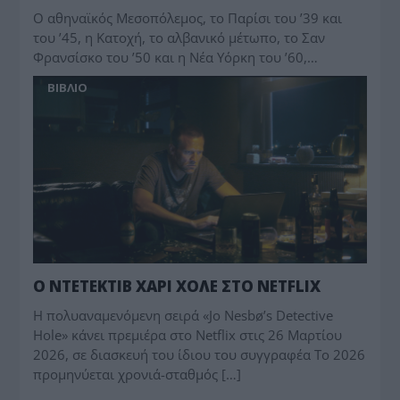
Ο αθηναϊκός Μεσοπόλεμος, το Παρίσι του ’39 και
του ’45, η Κατοχή, το αλβανικό μέτωπο, το Σαν
Φρανσίσκο του ’50 και η Νέα Υόρκη του ’60,…
BIBΛIO
Ο ΝΤΕΤΕΚΤΙΒ ΧΑΡΙ ΧΟΛΕ ΣΤΟ NETFLIX
Η πολυαναμενόμενη σειρά «Jo Nesbø’s Detective
Hole» κάνει πρεμιέρα στο Netflix στις 26 Μαρτίου
2026, σε διασκευή του ίδιου του συγγραφέα Το 2026
προμηνύεται χρονιά-σταθμός […]