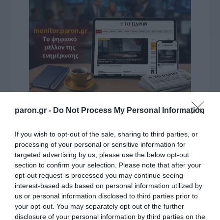
paron.gr -
Do Not Process My Personal Information
VIDCASTS
If you wish to opt-out of the sale, sharing to third parties, or
ΠΑΥΛΟΣ ΜΑΡΙΝΑΚΗΣ: «ΔΕΝ ΗΘΕΛΑ ΝΑ ΑΦΗΣΩ ΣΤΟΝ
processing of your personal or sensitive information for
targeted advertising by us, please use the below opt-out
ΕΠΟΜΕΝΟ ΜΙΑ ΚΑΥΤΗ ΠΑΤΑΤΑ»
section to confirm your selection. Please note that after your
Ο κυβερνητικός εκπρόσωπος,
opt-out request is processed you may continue seeing
Παύλος Μαρινάκης, ανοίγει τα
interest-based ads based on personal information utilized by
χαρτιά του στις «Τυπολογίες»
us or personal information disclosed to third parties prior to
your opt-out. You may separately opt-out of the further
σε ένα vidcast που μιλάει για
disclosure of your personal information by third parties on the