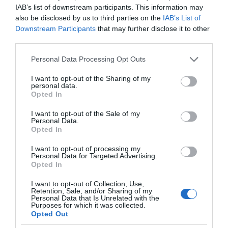
τις μεγάλες τομές στον χώρο
IAB’s list of downstream participants. This information may
των Μέσων Μαζικής
also be disclosed by us to third parties on the
IAB’s List of
Ενημέρωσης. Σε μια εφ’ όλης της ύλης
Downstream Participants
that may further disclose it to other
συνέντευξη στον Βασίλη Κουφόπουλο, αναλύει
third parties.
το χρονοδιάγραμμα για τις περιφερειακές και
Please note that this website/app uses one or more Google
Personal Data Processing Opt Outs
ραδιοφωνικές άδειες, το πακέτο στήριξης των 80
services and may gather and store information including but
εκατομμυρίων ευρώ για τον Τύπο, αλλά και την
not limited to your visit or usage behaviour. You may click to
I want to opt-out of the Sharing of my
personal data.
πρωτοβουλία για την άρση της ανωνυμίας στο
grant or deny consent to Google and its third-party tags to
Opted In
use your data for below specified purposes in below Google
διαδίκτυο.
consent section.
I want to opt-out of the Sale of my
Personal Data.
Opted In
I want to opt-out of processing my
Personal Data for Targeted Advertising.
Opted In
I want to opt-out of Collection, Use,
Retention, Sale, and/or Sharing of my
Personal Data that Is Unrelated with the
Purposes for which it was collected.
Opted Out