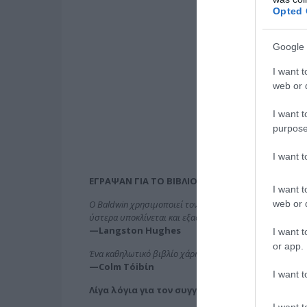
Opted 
Google 
I want t
web or d
I want t
purpose
I want 
ΕΓΡΑΨΑΝ ΓΙΑ ΤΟ ΒΙΒΛΙΟ
I want t
web or d
Ο Baldwin χρησιμοποιεί τον λόγο όπως η θάλασσα τα κύ
ύστερα υποκλίνεται και εξαφανίζεται… η σκέψη γίνεται 
—Langston Hughes
I want t
or app.
Ένα καθηλωτικό βιβλίο χάρη στη λιτότητα της κεντρική
—Colm Tόibίn
I want t
Λίγα λόγια για τον συγγραφέα
I want t