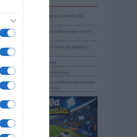
Η ΕΙΔΗΣΕΩΝ
 να κάνετε «smart spending» στις φετινές σας
ακοπές
: Πρόβα τζενεράλε με Athens Kallithea πριν από το
per Cup
Ταλαμάγκας: Στο κεκλιμένο επίπεδο της φθοράς η
βέρνηση Μητσοτάκη
ΤΑΓΡΑΦΕΣ ΑΠΟ ΤΟ ΠΑΝΩ ΡΑΦΙ
σχέδιο του Ισραήλ για τους Κούρδους
Λιακούλη: «Το σκάνδαλο των υποκλοπών δεν μπορεί
μείνει στο σκοτάδι ενός αρχείου»