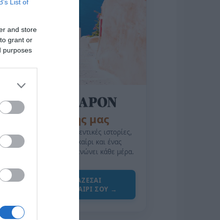
B’s List of
er and store
to grant or
ed purposes
της Ζωής μας
Οι άνθρωποι, οι αυθεντικές ιστορίες,
το ελληνικό καλοκαίρι και ένας
πολιτισμός που μας ενώνει κάθε μέρα.
ΌΣΑ ΧΡΕΙΆΖΕΣΑΙ
ΓΙΑ ΤΟ ΚΑΛΟΚΑΊΡΙ ΣΟΥ →