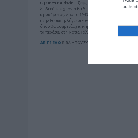
Ο
James Baldwin
(Τζέιμς Μπόλντουιν) γεννήθηκε στ
authenti
δώδεκά του χρόνια θα δημοσιεύσει το πρώτο του δι
ιεροκήρυκας. Από το 1943 αφιερώνεται αποκλειστικά
στην Ευρώπη, λόγω οικογενειακών και προσωπικών 
όπου θα συμμετάσχει ενεργά στο Κίνημα πολιτικών 
τα περάσει στη Νότια Γαλλία όπου και θα πεθάνει στ
ΔΕΙΤΕ ΕΔΩ
ΒΙΒΛΙΑ ΤΟΥ ΣΥΓΓΡΑΦΕΑ ΣΤΙΣ ΕΚΔΟΣΕΙΣ Μ