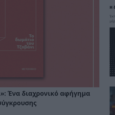
Η 
Έκπ
μέρ
ι»: Ένα διαχρονικό αφήγημα
σύγκρουσης