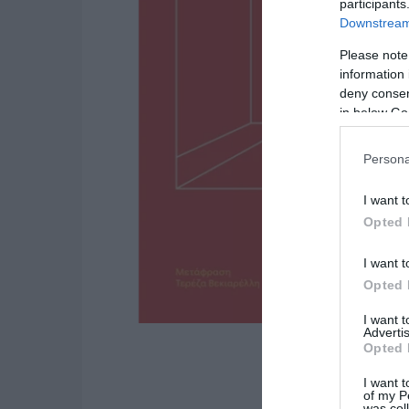
participants
Downstream 
Please note
information 
deny consent
in below Go
Persona
I want t
Opted 
I want t
Opted 
I want 
Advertis
Opted 
I want t
of my P
was col