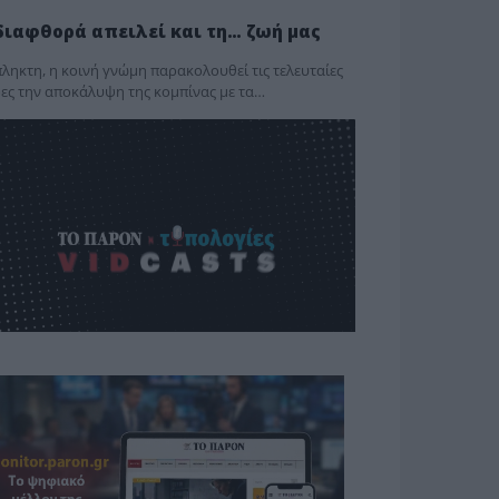
διαφθορά απειλεί και τη… ζωή μας
ληκτη, η κοινή γνώμη παρακολουθεί τις τελευταίες
ες την αποκάλυψη της κο­μπίνας με τα…