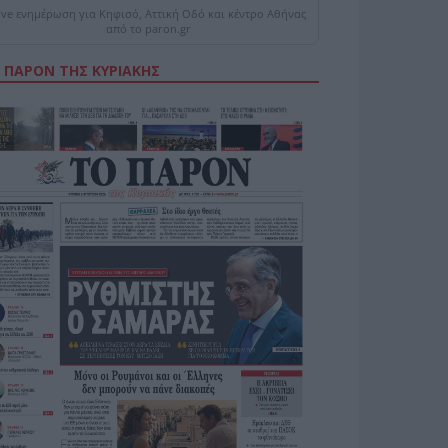
ive ενημέρωση για Κηφισό, Αττική Οδό και κέντρο Αθήνας
από το paron.gr
 ΠΑΡΟΝ ΤΗΣ ΚΥΡΙΑΚΗΣ