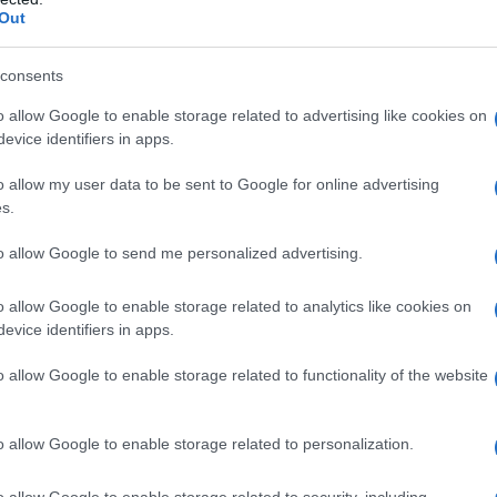
ΡΟ
Out
Πώς
consents
δι
ΑΕΚ
o allow Google to enable storage related to advertising like cookies on
Su
evice identifiers in apps.
Β. 
o allow my user data to be sent to Google for online advertising
κυ
s.
ΜΕ
to allow Google to send me personalized advertising.
Το 
Ε. 
o allow Google to enable storage related to analytics like cookies on
να 
evice identifiers in apps.
ματα: κυλά και χτυπά, προχωρά και υπαναχωρεί, υψώνεται κι
ποίηση και η ποίηση διαφωτίζει τη σκέψη.
o allow Google to enable storage related to functionality of the website
ς σύγκρουσης αλλά και στο παθιασμένο όραμά του συγγραφέα του.
o allow Google to enable storage related to personalization.
o allow Google to enable storage related to security, including