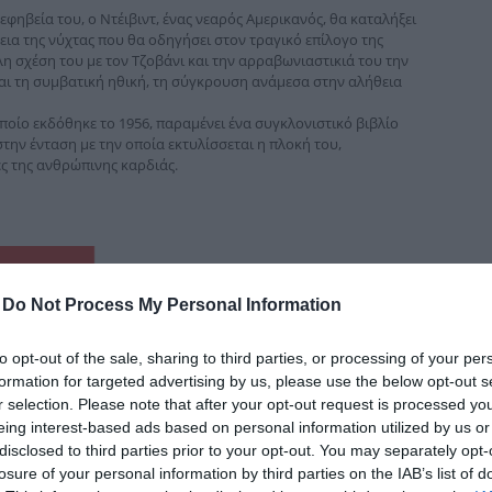
δια
φηβεία του, ο Ντέιβιντ, ένας νεαρός Αµερικανός, θα καταλήξει
εια της νύχτας που θα οδηγήσει στον τραγικό επίλογο της
λη σχέση του µε τον Τζοβάνι και την αρραβωνιαστικιά του την
και τη συμβατική ηθική, τη σύγκρουση ανάµεσα στην αλήθεια
οίο εκδόθηκε το 1956, παραµένει ένα συγκλονιστικό βιβλίο
την ένταση µε την οποία εκτυλίσσεται η πλοκή του,
ς της ανθρώπινης καρδιάς.
-
Do Not Process My Personal Information
to opt-out of the sale, sharing to third parties, or processing of your per
formation for targeted advertising by us, please use the below opt-out s
r selection. Please note that after your opt-out request is processed y
eing interest-based ads based on personal information utilized by us or
disclosed to third parties prior to your opt-out. You may separately opt-
losure of your personal information by third parties on the IAB’s list of