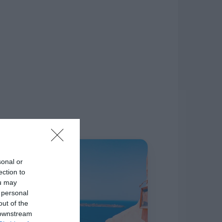
δίκτυο.
Η ΣΤΗΛΗ ΜΑΣ
sonal or
ection to
ou may
 personal
out of the
 downstream