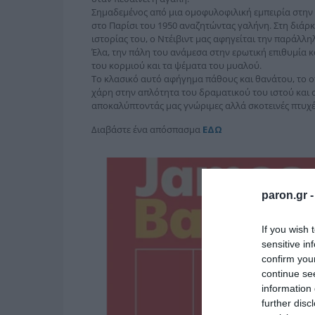
Σηµαδεµένος από µια οµοφυλοφιλική εµπειρία στην ε
στο Παρίσι του 1950 αναζητώντας γαλήνη. Στη διάρκ
ιστορίας του, ο Ντέιβιντ µας αφηγείται την παράλλη
Έλα, την πάλη του ανάµεσα στην ερωτική επιθυμία 
του κορµιού και τα ψέµατα του µυαλού.
Το κλασικό αυτό αφήγηµα πάθους και θανάτου, το οπ
χάρη στην απλότητα του δραµατικού του ιστού και σ
αποκαλύπτοντάς µας γνώριμες αλλά σκοτεινές πτυχέ
Διαβάστε ένα απόσπασμα
ΕΔΩ
paron.gr 
If you wish 
sensitive in
confirm you
continue se
information 
further disc