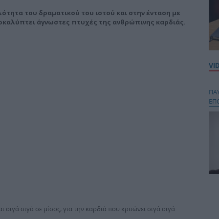
λότητα του δραματικού του ιστού και στην ένταση με
ποκαλύπτει άγνωστες πτυχές της ανθρώπινης καρδιάς.
VI
ΠΑ
ΕΠ
Κου
περ
στή
 σιγά σιγά σε μίσος, για την καρδιά που κρυώνει σιγά σιγά
και