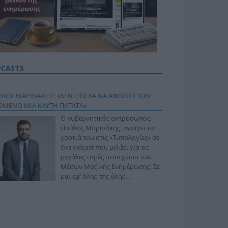
DCASTS
ΥΛΟΣ ΜΑΡΙΝΑΚΗΣ: «ΔΕΝ ΗΘΕΛΑ ΝΑ ΑΦΗΣΩ ΣΤΟΝ
ΟΜΕΝΟ ΜΙΑ ΚΑΥΤΗ ΠΑΤΑΤΑ»
Ο κυβερνητικός εκπρόσωπος,
Παύλος Μαρινάκης, ανοίγει τα
χαρτιά του στις «Τυπολογίες» σε
ένα vidcast που μιλάει για τις
μεγάλες τομές στον χώρο των
Μέσων Μαζικής Ενημέρωσης. Σε
μια εφ’ όλης της ύλης
συνέντευξη στον Βασίλη
φόπουλο, αναλύει το χρονοδιάγραμμα για τις
ιφερειακές και ραδιοφωνικές άδειες, το πακέτο
ριξης των 80 εκατομμυρίων ευρώ για τον Τύπο, αλλά
 την πρωτοβουλία για την άρση της ανωνυμίας στο