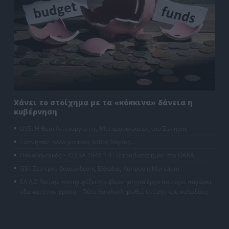
Χάνει το στοίχημα με τα «κόκκινα» δάνεια η
κυβέρνηση
LIVE: Η Θεία Λειτουργία της Μεταμορφώσεως του Σωτήρος
Ξύπνησαν, αλλά για τους λάθος λόγους…
Παναθηναϊκός – ΤΣΣΚΑ 1948 1-1: «Στραβοπάτημα» στο ΟΑΚΑ
GSI: Στο έργο διασύνδεσης Ελλάδας-Κύπρου η Meridiam
ΕΛ.Α.Σ Να μην πανηγυρίζει η κυβέρνηση για έργο που έχει παγώσει
εδώ και έναν χρόνο – Πότε θα ολοκληρωθεί το έργο του καλωδίου;