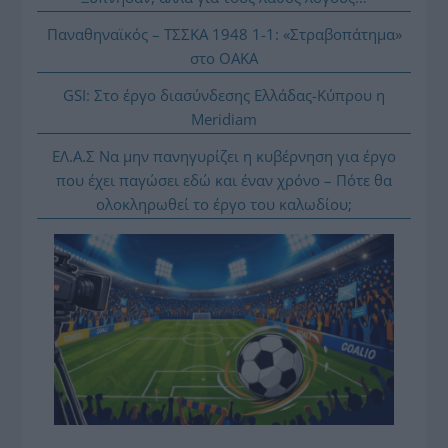
Παναθηναϊκός – ΤΣΣΚΑ 1948 1-1: «Στραβοπάτημα»
στο ΟΑΚΑ
GSI: Στο έργο διασύνδεσης Ελλάδας-Κύπρου η
Meridiam
ΕΛ.Α.Σ Να μην πανηγυρίζει η κυβέρνηση για έργο
που έχει παγώσει εδώ και έναν χρόνο – Πότε θα
ολοκληρωθεί το έργο του καλωδίου;