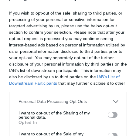
Κάποιοι εντός ΕΛΑΣ εκθέτουν τον Τσίπρα
If you wish to opt-out of the sale, sharing to third parties, or
processing of your personal or sensitive information for
Ουδεμία ενημέρωση για τις συνομιλίες με τη Λιβύη
targeted advertising by us, please use the below opt-out
Ο καιρός των επομένων ημερών: Κανονικός
section to confirm your selection. Please note that after your
opt-out request is processed you may continue seeing
Αύγουστος με δυνατούς βοριάδες και σταδιακή
interest-based ads based on personal information utilized by
άνοδο της θερμοκρασίας
us or personal information disclosed to third parties prior to
your opt-out. You may separately opt-out of the further
Coolcation: Τι είναι η νέα τάση και πώς θα βρείτε
disclosure of your personal information by third parties on the
προορισμούς δροσιάς στην Ελλάδα
IAB’s list of downstream participants. This information may
also be disclosed by us to third parties on the
IAB’s List of
ΤΟ ΒΙΒΛΙΟ ΣΤΟ “Π”
Downstream Participants
that may further disclose it to other
third parties.
Please note that this website/app uses one or more Google
Personal Data Processing Opt Outs
services and may gather and store information including but
not limited to your visit or usage behaviour. You may click to
I want to opt-out of the Sharing of my
personal data.
grant or deny consent to Google and its third-party tags to
Opted In
use your data for below specified purposes in below Google
consent section.
I want to opt-out of the Sale of my