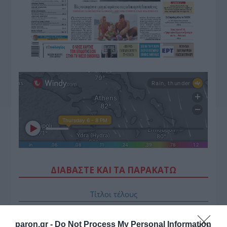
ΔΙΑΒΑΣΤΕ ΚΑΙ ΤΑ ΠΑΡΑΚΑΤΩ
Τίτλοι τέλους
Μεταμόρφωση του Σωτήρος: Τα έθιμα, ο
paron.gr -
Do Not Process My Personal Information
συμβολισμός και η αλλαγή του καιρού