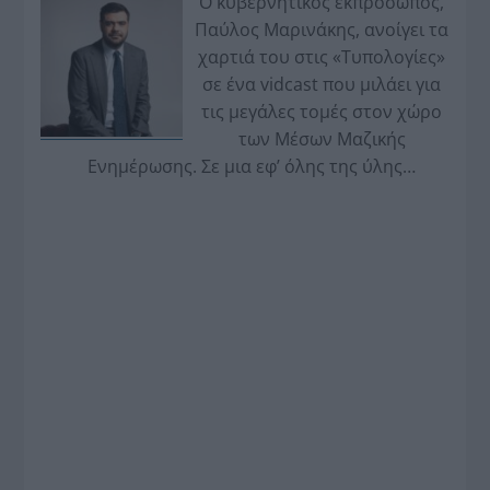
Ο κυβερνητικός εκπρόσωπος,
Παύλος Μαρινάκης, ανοίγει τα
χαρτιά του στις «Τυπολογίες»
σε ένα vidcast που μιλάει για
τις μεγάλες τομές στον χώρο
των Μέσων Μαζικής
Ενημέρωσης. Σε μια εφ’ όλης της ύλης
συνέντευξη στον Βασίλη Κουφόπουλο, αναλύει
το χρονοδιάγραμμα για τις περιφερειακές και
ραδιοφωνικές άδειες, το πακέτο στήριξης των 80
εκατομμυρίων ευρώ για τον Τύπο, αλλά και την
πρωτοβουλία για την άρση της ανωνυμίας στο
διαδίκτυο.