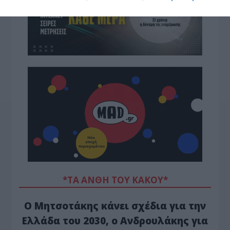
*ΤΑ ΆΝΘΗ ΤΟΥ ΚΑΚΟΎ*
Ο Μητσοτάκης κάνει σχέδια για την
Ελλάδα του 2030, ο Ανδρουλάκης για