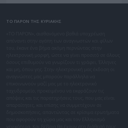
ΤΟ ΠΑΡΟΝ ΤΗΣ ΚΥΡΙΑΚΗΣ
«ΤΟ ΠΑΡΟΝ», αισθανόμενο βαθιά υποχρέωση
απέναντι στην αγάπη των αναγνωστών και φίλων
του, έκανε ένα βήμα ακόμη περνώντας στην
ηλεκτρονική μορφή, ώστε να γίνει προσιτό σε όλους
όσους επιθυμούν να γνωρίζουν τι γράφει, Έλληνες
και μη, όπου γης. Στην ηλεκτρονική μας έκδοση οι
αναγνώστες μας μπορούν παράλληλα να
επικοινωνούν μαζί μας με το ηλεκτρονικό
ταχυδρομείο, προκειμένου να εκφράζουν τις
απόψεις και τις παρατηρήσεις τους, που μας είναι
απαραίτητες, και επίσης να συμμετέχουν σε
δημοσκοπήσεις, απαντώντας σε κρίσιμα ερωτήματα
που αφορούν τη χώρα μας και τον Ελληνισμό
γενικότερα. Και βέβαια θα έχουν στη διάθεσή τους