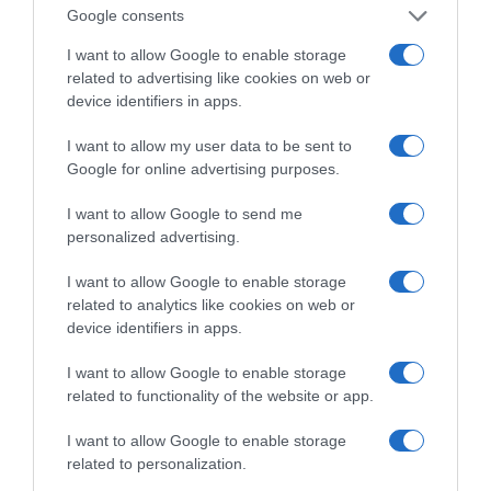
Google consents
Ξορκίζουν τις διπλές
εκλογές στο Μαξίμου
I want to allow Google to enable storage
related to advertising like cookies on web or
device identifiers in apps.
I want to allow my user data to be sent to
Ο καιρός των
Google for online advertising purposes.
επομένων ημερών:
Κανονικός Αύγουστος
με δυνατούς βοριάδες
I want to allow Google to send me
και σταδιακή άνοδο
personalized advertising.
της θερμοκρασίας
I want to allow Google to enable storage
related to analytics like cookies on web or
Κοινοποιήστε:
device identifiers in apps.
Facebook
I want to allow Google to enable storage
related to functionality of the website or app.
X
LinkedIn
I want to allow Google to enable storage
related to personalization.
Tags:
OSE
,
ΑΛΕΞΑΝΔΡΟΣ ΜΕΪΚΟΠΟΥΛΟΣ
,
ΕΘΝΙΚΗ