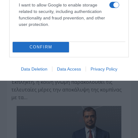
ΤΡΑΓΩΔΙΑ ΤΕΜΠΗ - ΤΡΕΝΟ
,
ΠΟΛΙΤΙΚΗ
,
ΣΥΡΙΖΑ-ΠΣ
I want to allow Google to enable storage
related to security, including authentication
functionality and fraud prevention, and other
user protection.
CONFIRM
Η διαφθορά απειλεί και τη… ζωή μας
Data Deletion
Data Access
Privacy Policy
Έκπληκτη, η κοινή γνώμη παρακολουθεί τις
τελευταίες μέρες την αποκάλυψη της κο­μπίνας
με τα…