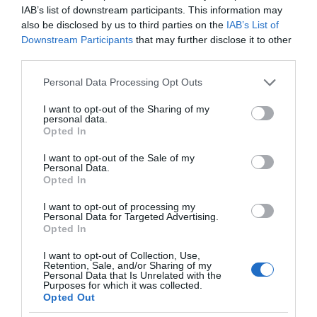
χαρτιά του – Vidcast
IAB’s list of downstream participants. This information may
also be disclosed by us to third parties on the
IAB’s List of
Downstream Participants
that may further disclose it to other
third parties.
Τηλεοπτικά
«Μαγειρέματα»,
Please note that this website/app uses one or more Google
Personal Data Processing Opt Outs
Ψηφιακοί Πόλεμοι και
services and may gather and store information including but
ένα… Τσουνάμι
not limited to your visit or usage behaviour. You may click to
I want to opt-out of the Sharing of my
Αλλαγών: Η Εβδομάδα
personal data.
grant or deny consent to Google and its third-party tags to
που Ανακάτεψε την
Opted In
Τράπουλα των
use your data for below specified purposes in below Google
Ελληνικών Media
consent section.
I want to opt-out of the Sale of my
Personal Data.
Opted In
I want to opt-out of processing my
Personal Data for Targeted Advertising.
ΤΣΟΥΝΑΜΙ ψηφιακής οργής… συμπαρασύρει την
Opted In
κυβέρνηση
I want to opt-out of Collection, Use,
Retention, Sale, and/or Sharing of my
Personal Data that Is Unrelated with the
Purposes for which it was collected.
Opted Out