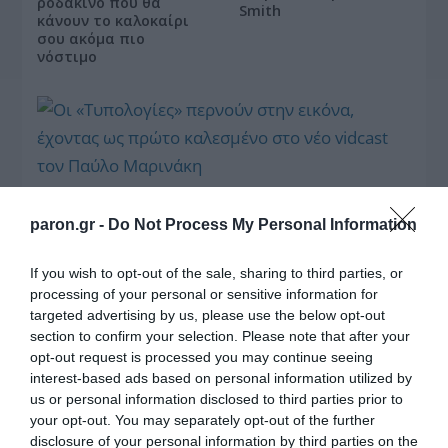
ροδάκινο που θα
Smith
κάνουν το καλοκαίρι
σου ακόμα πιο
νόστιμο
Οι «Τυπολογίες» περνούν στην εικόνα, έχοντας
ως πρώτο καλεσμένο στο νέο vidcast τον Παύλο
paron.gr -
Do Not Process My Personal Information
Μαρινάκη
If you wish to opt-out of the sale, sharing to third parties, or
processing of your personal or sensitive information for
targeted advertising by us, please use the below opt-out
section to confirm your selection. Please note that after your
opt-out request is processed you may continue seeing
interest-based ads based on personal information utilized by
«Τυπολογίες» στο
us or personal information disclosed to third parties prior to
YouTube: Ο Δήμος
your opt-out. You may separately opt-out of the further
Βερύκιος ανοίγει τα
disclosure of your personal information by third parties on the