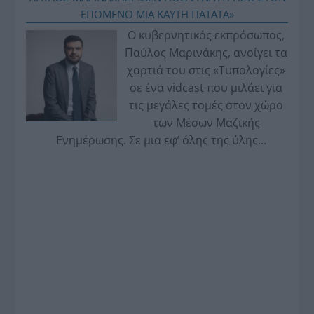
ΕΠΟΜΕΝΟ ΜΙΑ ΚΑΥΤΗ ΠΑΤΑΤΑ»
Ο κυβερνητικός εκπρόσωπος,
Παύλος Μαρινάκης, ανοίγει τα
χαρτιά του στις «Τυπολογίες»
σε ένα vidcast που μιλάει για
τις μεγάλες τομές στον χώρο
των Μέσων Μαζικής
Ενημέρωσης. Σε μια εφ’ όλης της ύλης
συνέντευξη στον Βασίλη Κουφόπουλο, αναλύει
το χρονοδιάγραμμα για τις περιφερειακές και
ραδιοφωνικές άδειες, το πακέτο στήριξης των 80
εκατομμυρίων ευρώ για τον Τύπο, αλλά και την
πρωτοβουλία για την άρση της ανωνυμίας στο
διαδίκτυο.