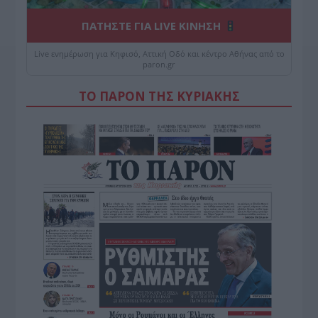
ΠΑΤΗΣΤΕ ΓΙΑ LIVE ΚΙΝΗΣΗ
Live ενημέρωση για Κηφισό, Αττική Οδό και κέντρο Αθήνας από το
paron.gr
ΤΟ ΠΑΡΟΝ ΤΗΣ ΚΥΡΙΑΚΗΣ