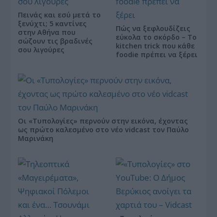
Πεινάς και εσύ μετά το
ξενύχτι; 5 καντίνες
Πώς να ξεφλουδίζεις
στην Αθήνα που
εύκολα το σκόρδο – Το
σώζουν τις βραδινές
kitchen trick που κάθε
σου λιγούρες
foodie πρέπει να ξέρει
Οι «Τυπολογίες» περνούν στην εικόνα, έχοντας
ως πρώτο καλεσμένο στο νέο vidcast τον Παύλο
Μαρινάκη