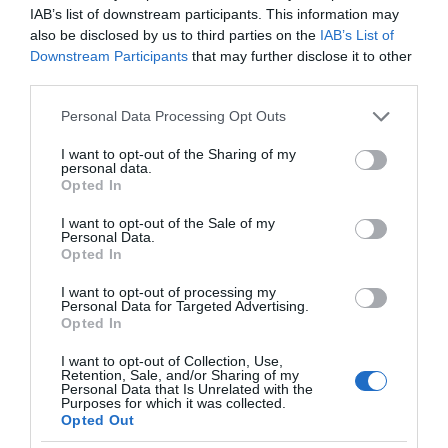
IAB’s list of downstream participants. This information may
also be disclosed by us to third parties on the
IAB’s List of
Downstream Participants
that may further disclose it to other
third parties.
Please note that this website/app uses one or more Google
Personal Data Processing Opt Outs
services and may gather and store information including but
not limited to your visit or usage behaviour. You may click to
I want to opt-out of the Sharing of my
της Ζωής μας
personal data.
grant or deny consent to Google and its third-party tags to
Opted In
Οι άνθρωποι, οι αυθεντικές ιστορίες,
use your data for below specified purposes in below Google
το ελληνικό καλοκαίρι και ένας
consent section.
I want to opt-out of the Sale of my
πολιτισμός που μας ενώνει κάθε μέρα.
Personal Data.
Opted In
ΌΣΑ ΧΡΕΙΆΖΕΣΑΙ
I want to opt-out of processing my
ΓΙΑ ΤΟ ΚΑΛΟΚΑΊΡΙ ΣΟΥ →
Personal Data for Targeted Advertising.
Opted In
I want to opt-out of Collection, Use,
Retention, Sale, and/or Sharing of my
ΡΟΗ ΕΙΔΗΣΕΩΝ
Personal Data that Is Unrelated with the
Purposes for which it was collected.
Opted Out
Πώς θα αποκτήσεις λαμπερό και ενυδατωμένο δέρμα