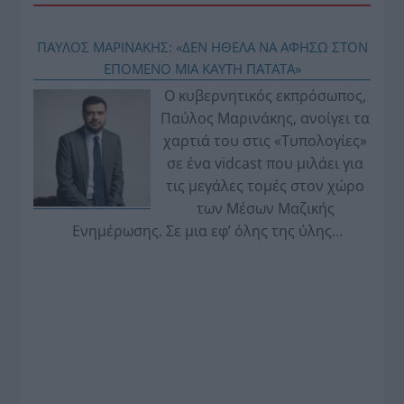
ΠΑΥΛΟΣ ΜΑΡΙΝΑΚΗΣ: «ΔΕΝ ΗΘΕΛΑ ΝΑ ΑΦΗΣΩ ΣΤΟΝ
ΕΠΟΜΕΝΟ ΜΙΑ ΚΑΥΤΗ ΠΑΤΑΤΑ»
Ο κυβερνητικός εκπρόσωπος,
Παύλος Μαρινάκης, ανοίγει τα
χαρτιά του στις «Τυπολογίες»
σε ένα vidcast που μιλάει για
τις μεγάλες τομές στον χώρο
των Μέσων Μαζικής
Ενημέρωσης. Σε μια εφ’ όλης της ύλης
συνέντευξη στον Βασίλη Κουφόπουλο, αναλύει
το χρονοδιάγραμμα για τις περιφερειακές και
ραδιοφωνικές άδειες, το πακέτο στήριξης των 80
εκατομμυρίων ευρώ για τον Τύπο, αλλά και την
πρωτοβουλία για την άρση της ανωνυμίας στο
διαδίκτυο.