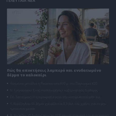
ΤΕΛΕΥΤΑΙΑ ΝΕΑ
ΥΓΕΙΑ
Πώς θα αποκτήσεις λαμπερό και ενυδατωμένο
δέρμα το καλοκαίρι
Ασημένιο μετάλλιο η Ρούσσου στα 800 μ. στο Παγκόσμιο Κ20
Ν. Γρηγοράκου: Ένας «πολιτισμένος» κυβερνητικός διάλογος
Σπ. Τσιτσίγκος: Η τρομοκρατία μετά την «απομυθοποίησή» της
Λ. Κυρίζογλου: Οι δήμοι χρειάζονται 5,5 δισ. τον χρόνο, για να μην
«μπαίνουν μέσα»
Β. Κορκίδης: Ο δρόμος προς τη ΔΕΘ περνά μέσα από την πραγματική