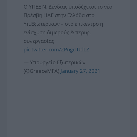
O ΥΠΕΞ Ν. Δένδιας υποδέχεται το νέο
Πρέσβη HAE στην Ελλάδα στο
Υπ.Εξωτερικών – στο επίκεντρο η
ενίσχυση διμερούς & περιφ.
συνεργασίας
pic.twitter.com/2PngcIUdLZ
— Υπουργείο Εξωτερικών
(@GreeceMFA)
January 27, 2021