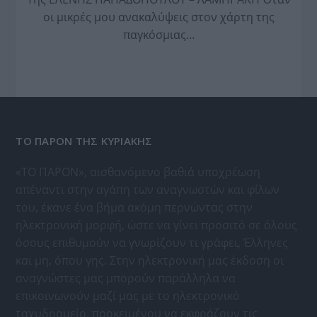
οι μικρές μου ανακαλύψεις στον χάρτη της
παγκόσμιας…
ΤΟ ΠΑΡΟΝ ΤΗΣ ΚΥΡΙΑΚΗΣ
«ΤΟ ΠΑΡΟΝ», αισθανόμενο βαθιά υποχρέωση
απέναντι στην αγάπη των αναγνωστών και φίλων
του, έκανε ένα βήμα ακόμη περνώντας στην
ηλεκτρονική μορφή, ώστε να γίνει προσιτό σε όλους
όσους επιθυμούν να γνωρίζουν τι γράφει, Έλληνες
και μη, όπου γης. Στην ηλεκτρονική μας έκδοση οι
αναγνώστες μας μπορούν παράλληλα να
επικοινωνούν μαζί μας με το ηλεκτρονικό
ταχυδρομείο, προκειμένου να εκφράζουν τις