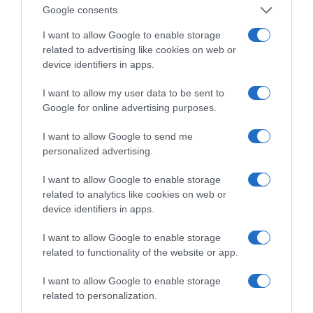
το καλοκαίρι
Google consents
Ασημένιο μετάλλιο η Ρούσσου στα 800 μ. στο
I want to allow Google to enable storage
Παγκόσμιο Κ20
related to advertising like cookies on web or
device identifiers in apps.
Ν. Γρηγοράκου: Ένας «πολιτισμένος» κυβερνητικός
διάλογος
I want to allow my user data to be sent to
Google for online advertising purposes.
Σπ. Τσιτσίγκος: Η τρομοκρατία μετά την
«απομυθοποίησή» της
I want to allow Google to send me
personalized advertising.
Λ. Κυρίζογλου: Οι δήμοι χρειάζονται 5,5 δισ. τον
χρόνο, για να μην «μπαίνουν μέσα»
I want to allow Google to enable storage
related to analytics like cookies on web or
Β. Κορκίδης: Ο δρόμος προς τη ΔΕΘ περνά μέσα από
device identifiers in apps.
την πραγματική οικονομία
I want to allow Google to enable storage
related to functionality of the website or app.
I want to allow Google to enable storage
related to personalization.