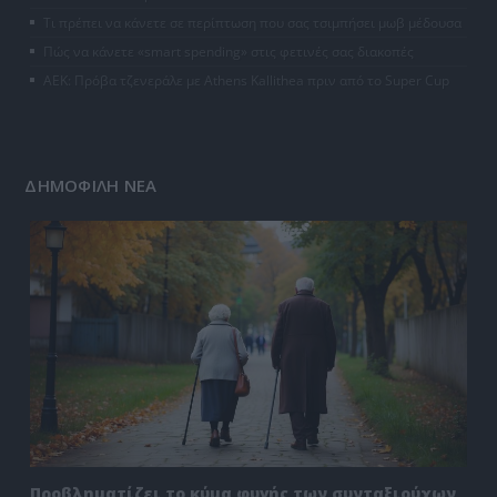
Τι πρέπει να κάνετε σε περίπτωση που σας τσιμπήσει μωβ μέδουσα
Πώς να κάνετε «smart spending» στις φετινές σας διακοπές
ΑΕΚ: Πρόβα τζενεράλε με Athens Kallithea πριν από το Super Cup
ΔΗΜΟΦΙΛΗ ΝΕΑ
Προβληματίζει το κύμα φυγής των συνταξιούχων