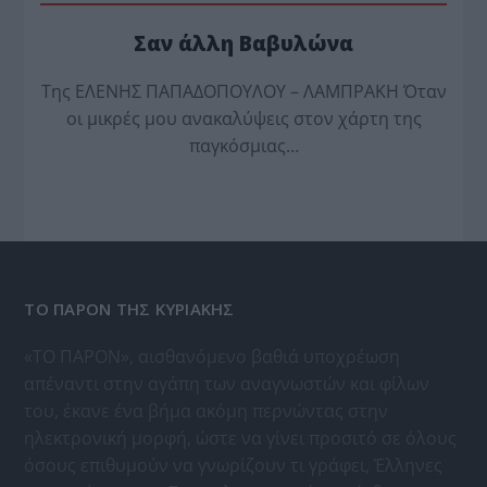
Σαν άλλη Βαβυλώνα
Της ΕΛΕΝΗΣ ΠΑΠΑΔΟΠΟΥΛΟΥ – ΛΑΜΠΡΑΚΗ Όταν
οι μικρές μου ανακαλύψεις στον χάρτη της
παγκόσμιας…
ΤΟ ΠΑΡΟΝ ΤΗΣ ΚΥΡΙΑΚΗΣ
«ΤΟ ΠΑΡΟΝ», αισθανόμενο βαθιά υποχρέωση
απέναντι στην αγάπη των αναγνωστών και φίλων
του, έκανε ένα βήμα ακόμη περνώντας στην
ηλεκτρονική μορφή, ώστε να γίνει προσιτό σε όλους
όσους επιθυμούν να γνωρίζουν τι γράφει, Έλληνες