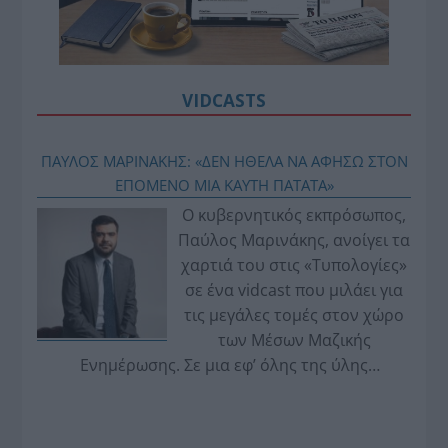
VIDCASTS
ΠΑΥΛΟΣ ΜΑΡΙΝΑΚΗΣ: «ΔΕΝ ΗΘΕΛΑ ΝΑ ΑΦΗΣΩ ΣΤΟΝ
ΕΠΟΜΕΝΟ ΜΙΑ ΚΑΥΤΗ ΠΑΤΑΤΑ»
Ο κυβερνητικός εκπρόσωπος,
Παύλος Μαρινάκης, ανοίγει τα
χαρτιά του στις «Τυπολογίες»
σε ένα vidcast που μιλάει για
τις μεγάλες τομές στον χώρο
των Μέσων Μαζικής
Ενημέρωσης. Σε μια εφ’ όλης της ύλης
συνέντευξη στον Βασίλη Κουφόπουλο, αναλύει
το χρονοδιάγραμμα για τις περιφερειακές και
ραδιοφωνικές άδειες, το πακέτο στήριξης των 80