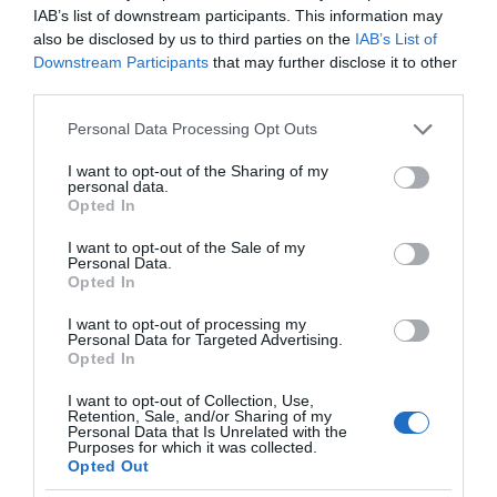
IAB’s list of downstream participants. This information may
also be disclosed by us to third parties on the
IAB’s List of
Downstream Participants
that may further disclose it to other
third parties.
Please note that this website/app uses one or more Google
Personal Data Processing Opt Outs
services and may gather and store information including but
not limited to your visit or usage behaviour. You may click to
I want to opt-out of the Sharing of my
personal data.
grant or deny consent to Google and its third-party tags to
Opted In
use your data for below specified purposes in below Google
ΔΕΙΤΕ ΤΗΝ ΚΙΝΗΣΗ ΣΤΟΥΣ ΔΡΌΜΟΥΣ
consent section.
I want to opt-out of the Sale of my
Personal Data.
Opted In
Κίνηση Τώρα: Live Χάρτης Αθήνας
I want to opt-out of processing my
Personal Data for Targeted Advertising.
Opted In
I want to opt-out of Collection, Use,
Retention, Sale, and/or Sharing of my
Personal Data that Is Unrelated with the
Purposes for which it was collected.
Opted Out