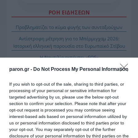
ΡΟΗ ΕΙΔΗΣΕΩΝ
Προβληματίζει το κύμα φυγής των συνταξιούχων
Αντίστροφη μέτρηση για το Μπέρμιγχαμ 2026:
Ιστορική ελληνική παρουσία στο Ευρωπαϊκό Στίβου
Η Ναυτιλία εκπέμπει «SOS»
Τι πρέπει να κάνετε σε περίπτωση που σας τσιμπήσει
paron.gr -
Do Not Process My Personal Information
μωβ μέδουσα
If you wish to opt-out of the sale, sharing to third parties, or
Πώς να κάνετε «smart spending» στις φετινές σας
processing of your personal or sensitive information for
διακοπές
targeted advertising by us, please use the below opt-out
section to confirm your selection. Please note that after your
ΑΕΚ: Πρόβα τζενεράλε με Athens Kallithea πριν από
opt-out request is processed you may continue seeing
το Super Cup
interest-based ads based on personal information utilized by
us or personal information disclosed to third parties prior to
your opt-out. You may separately opt-out of the further
disclosure of your personal information by third parties on the