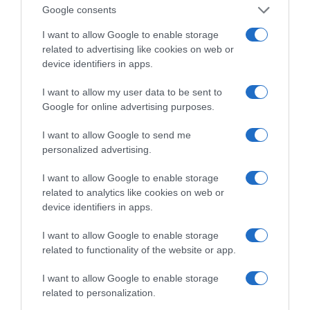
τις μεγάλες τομές στον χώρο
Google consents
των Μέσων Μαζικής
I want to allow Google to enable storage
Ενημέρωσης. Σε μια εφ’ όλης της ύλης
related to advertising like cookies on web or
συνέντευξη στον Βασίλη Κουφόπουλο, αναλύει
device identifiers in apps.
το χρονοδιάγραμμα για τις περιφερειακές και
I want to allow my user data to be sent to
ραδιοφωνικές άδειες, το πακέτο στήριξης των 80
Google for online advertising purposes.
εκατομμυρίων ευρώ για τον Τύπο, αλλά και την
πρωτοβουλία για την άρση της ανωνυμίας στο
I want to allow Google to send me
διαδίκτυο.
personalized advertising.
I want to allow Google to enable storage
related to analytics like cookies on web or
device identifiers in apps.
I want to allow Google to enable storage
related to functionality of the website or app.
I want to allow Google to enable storage
related to personalization.