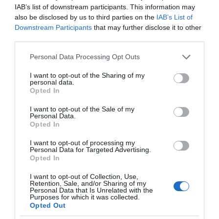
IAB’s list of downstream participants. This information may
also be disclosed by us to third parties on the
IAB’s List of
Downstream Participants
that may further disclose it to other
third parties.
Please note that this website/app uses one or more Google
Personal Data Processing Opt Outs
services and may gather and store information including but
not limited to your visit or usage behaviour. You may click to
I want to opt-out of the Sharing of my
personal data.
grant or deny consent to Google and its third-party tags to
Opted In
use your data for below specified purposes in below Google
consent section.
I want to opt-out of the Sale of my
Personal Data.
VIDCASTS
Opted In
I want to opt-out of processing my
Personal Data for Targeted Advertising.
ΠΑΥΛΟΣ ΜΑΡΙΝΑΚΗΣ: «ΔΕΝ ΗΘΕΛΑ ΝΑ ΑΦΗΣΩ ΣΤΟΝ
Opted In
ΕΠΟΜΕΝΟ ΜΙΑ ΚΑΥΤΗ ΠΑΤΑΤΑ»
Ο κυβερνητικός εκπρόσωπος,
I want to opt-out of Collection, Use,
Retention, Sale, and/or Sharing of my
Παύλος Μαρινάκης, ανοίγει τα
Personal Data that Is Unrelated with the
Purposes for which it was collected.
χαρτιά του στις «Τυπολογίες»
Opted Out
σε ένα vidcast που μιλάει για