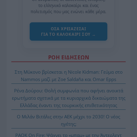
το ελληνικό καλοκαίρι και ένας
πολιτισμός που μας ενώνει κάθε μέρα.
ΌΣΑ ΧΡΕΙΆΖΕΣΑΙ
ΓΙΑ ΤΟ ΚΑΛΟΚΑΊΡΙ ΣΟΥ →
ΡΟΗ ΕΙΔΗΣΕΩΝ
Στη Μύκονο βρίσκεται η Nicole Kidman: Γεύμα στο
Nammos μαζί με Zoe Saldaña και Omar Epps
Ρένα Δούρου: Θολή συμφωνία που αφήνει ανοικτά
ερωτήματα σχετικά με τα κυριαρχικά δικαιώματα της
Ελλάδας έναντι της τουρκικής επιθετικότητας
Ο Μιλάν Βιτάλις στην ΑΕΚ μέχρι το 2030! Ο νέος
ηγέτης;
PAOK On Fire: Ψάχνει το «μπαμ» με την Άντερλεχτ