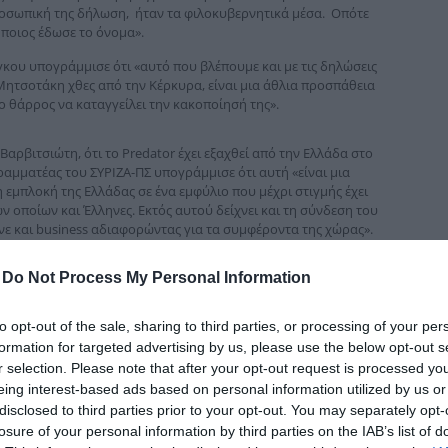
δια
προσωπική της δήλωση, ήταν τα φιλοκυβερνητικά μέσα. Οπότε
 ποιος έδωσε το όνομα».
γκου υπογράμμισε ότι «αυτό που βλέπουμε και με τις δηλώσεις
 Μητσοτάκη χθες από την Κέρκυρα, είναι μια άθλια προσπάθεια
ο θάρρος να καταγγείλει την κακοποίησή της».
 Βαρβιτσιώτη, ότι το
P
redator έχει εξαχθεί από την Ελλάδα στο
ραμματέας του ΣΥΡΙΖΑ-ΠΣ υπογράμμισε ότι αυτή «είναι μια
 εμπλοκή της Ελλάδας σε ένα εμφύλιο που μέχρι στιγμής έχει
ν οποίων και Έλληνες. Εκτός αυτού δείχνει και τη σύνδεση του
ε και business αδιαφορώντας για τα συμφέροντα της χώρας».
ήσεων, ενορχηστρωτής και εγκέφαλος του οποίου είναι ο
-
Do Not Process My Personal Information
-ΠΣ, η Ράνια Σβίγκου σημείωσε ότι «θα δημοσιοποιηθεί σε
των μισθών, μείωση των τιμών, ρύθμιση των χρεών, ισχυρό και
to opt-out of the sale, sharing to third parties, or processing of your per
απτύσσεται η πρότασή μας η οποία έχει στο επίκεντρό της τις
formation for targeted advertising by us, please use the below opt-out s
ύ. Γιατί θεωρούμε ότι οι πολίτες αξίζουν να ζούνε με
r selection. Please note that after your opt-out request is processed y
 και οι θεσμοί πρέπει να αποκατασταθούν. Γιατί αυτό που είδαμε
eing interest-based ads based on personal information utilized by us or
ρχισμό της κυβέρνησης, με την παραβίαση σοβαρότατων
disclosed to third parties prior to your opt-out. You may separately opt-
 υποκλοπών, ήταν πραγματικά ανήκουστο στη μεταπολίτευση.
losure of your personal information by third parties on the IAB’s list of
ενιά, θέλουν ελπίδα και προοπτική. Γιατί σήμερα οι νέοι