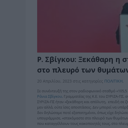
Ρ. Σβίγκου: Ξεκάθαρη η 
στο πλευρό των θυμάτω
20 Απριλίου, 2023
στις κατηγορίες
ΠΟΛΙΤΙΚΗ
,
Σε συνέντευξή της στον ραδιοφωνικό σταθμό «105,
Ράνια Σβίγκου,
Γραμματέας της Κ.Ε. του ΣΥΡΙΖΑ-ΠΣ,
ΣΥΡΙΖΑ-ΠΣ ήταν «ξεκάθαρη και απόλυτη, επειδή σε ζ
μεν αλλά, ούτε ίσες αποστάσεις.
Δεν μπορεί να υπάρξ
δεν δηλώσαμε ποτέ εξαπατημένοι, όπως είχε δηλώσε
υπογράμμισε, «στεκόμαστε στο πλευρό των θυμάτων
που καταγγέλλουν τους κακοποιητές τους, στο πλευρ