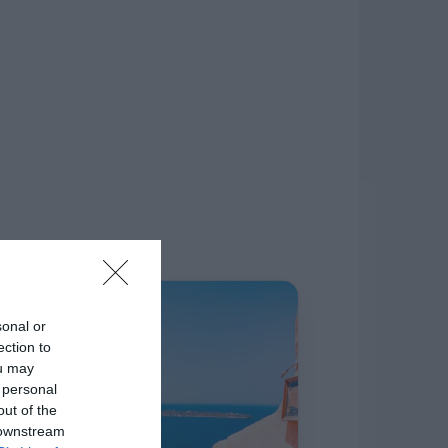
δίκτυο.
Η ΣΤΗΛΗ ΜΑΣ
sonal or
ection to
ou may
 personal
out of the
 downstream