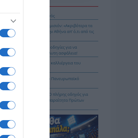
Η ΕΙΔΗΣΕΩΝ
ιος Νικάνωρ ο θαυματουργός
ης Αρναούτογλου προς Κομισιόν: «Ακριβότερα τα
δια από τους Ευζώνους στην Αθήνα απ’ ό,τι από τις
ξέλλες μέχρι την Ελλάδα»
τιές χωρίς ρίσκο: 8 χρυσές οδηγίες για να
λαμβάνεις το νερό με απόλυτη ασφάλεια!
3 – «Project Περιφέρεια»: Η καλλιέργεια του
δάκινου στη Νάουσα
ιμη η Λίμνη Στράτου για το Πανευρωπαϊκό
λάσσιου Σκι Νέων
φαρμακείο των διακοπών: Ο πλήρης οδηγός για
αλείς εξορμήσεις και τα απαραίτητα Πρώτων
ηθειών