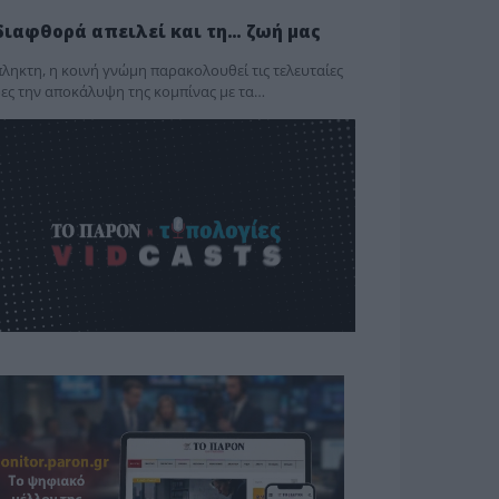
διαφθορά απειλεί και τη… ζωή μας
ληκτη, η κοινή γνώμη παρακολουθεί τις τελευταίες
ες την αποκάλυψη της κο­μπίνας με τα…