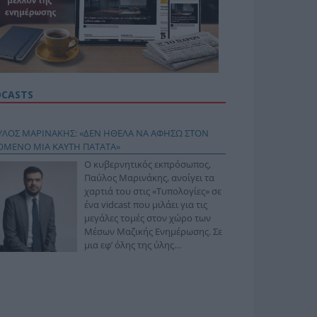
DCASTS
ΥΛΟΣ ΜΑΡΙΝΑΚΗΣ: «ΔΕΝ ΗΘΕΛΑ ΝΑ ΑΦΗΣΩ ΣΤΟΝ
ΟΜΕΝΟ ΜΙΑ ΚΑΥΤΗ ΠΑΤΑΤΑ»
Ο κυβερνητικός εκπρόσωπος,
Παύλος Μαρινάκης, ανοίγει τα
χαρτιά του στις «Τυπολογίες» σε
ένα vidcast που μιλάει για τις
μεγάλες τομές στον χώρο των
Μέσων Μαζικής Ενημέρωσης. Σε
μια εφ’ όλης της ύλης
συνέντευξη στον Βασίλη
φόπουλο, αναλύει το χρονοδιάγραμμα για τις
ιφερειακές και ραδιοφωνικές άδειες, το πακέτο
ριξης των 80 εκατομμυρίων ευρώ για τον Τύπο, αλλά
 την πρωτοβουλία για την άρση της ανωνυμίας στο