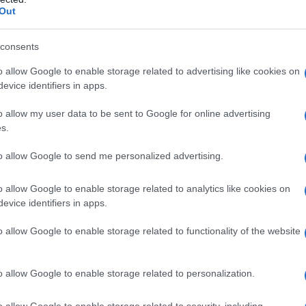
ΡΟ
ι ο Πρόεδρος του ΣΥΡΙΖΑ σε όλες τις παρεμβάσεις και τις
Out
ων ηττημένων. Ο στόχος του ΣΥΡΙΖΑ-ΠΣ είναι να βγει πρώτο
Όσ
ρόμο για την προοδευτική κυβέρνηση. Και αυτό
consents
ς θέλει να βάλει τη χώρα ο Κυριάκος Μητσοτάκης, ο οποίος λέει
Σάκ
ναμία».
διό
o allow Google to enable storage related to advertising like cookies on
Βρυ
evice identifiers in apps.
Βου
o allow my user data to be sent to Google for online advertising
απο
s.
ΕΡΤ
ρο
to allow Google to send me personalized advertising.
Έτο
Θα
o allow Google to enable storage related to analytics like cookies on
evice identifiers in apps.
Το 
ασφ
o allow Google to enable storage related to functionality of the website
Βο
Χρίστος Δήμας: «Προχωρούν τα έργα σε
o allow Google to enable storage related to personalization.
όλο το μήκος του ΒΟΑΚ»
o allow Google to enable storage related to security, including