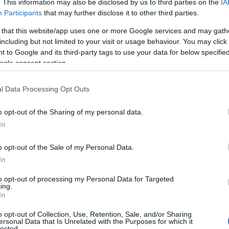
. This information may also be disclosed by us to third parties on the
IA
ε από τη χώρα μας, ή ζούνε στη χώρα μας με μισθούς που δεν
ύτε με τις ανάγκες μιας αξιοπρεπούς διαβίωσης».
Participants
that may further disclose it to other third parties.
 that this website/app uses one or more Google services and may gath
including but not limited to your visit or usage behaviour. You may click 
 to Google and its third-party tags to use your data for below specifi
ogle consent section.
l Data Processing Opt Outs
o opt-out of the Sharing of my personal data.
In
o opt-out of the Sale of my Personal Data.
In
to opt-out of processing my Personal Data for Targeted
α υλοποιηθούν όλα αυτά, χρειάζεται ένα απολύτως εφαρμόσιμο
ing.
αι ριζοσπαστικό με την έννοια ότι έρχεται στον αντίποδα όλων
In
σοτάκης. Δηλαδή την αισχροκέρδεια, τη διάλυση των
ων».
o opt-out of Collection, Use, Retention, Sale, and/or Sharing
ersonal Data that Is Unrelated with the Purposes for which it
υβέρνησης, αν ο ΣΥΡΙΖΑ-ΠΣ έρθει δεύτερος στις εκλογές, η
lected.