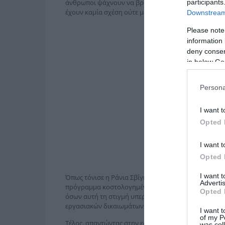
participants
άνθρωποι ψάχνουν να βρούνε διέξοδο και να φύγουν
έχουν καμία σχέση ούτε με τα προσόντα τους, αλλά ο
Downstream 
Please note
information 
deny consent
in below Go
Persona
I want t
Opted 
I want t
Opted 
I want 
Όπως τόνισε η Ράνια Σβίγκου, «για να μπορέσουν ν
Advertis
πρόγραμμα κοστολογημένο, ρεαλιστικό, το οποίο είν
Opted 
όσων αυτή τη στιγμή υπερασπίζεται ο Κυριάκος Μητ
εργασιακών δικαιωμάτων, την αύξηση των ανισοτήτ
I want t
of my P
Τέλος, απαντώντας στην ερώτηση περί συγκρότησης κ
was col