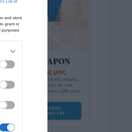
B’s List of
er and store
to grant or
ed purposes
της Ζωής μας
Οι άνθρωποι, οι αυθεντικές ιστορίες,
το ελληνικό καλοκαίρι και ένας
πολιτισμός που μας ενώνει κάθε μέρα.
ΌΣΑ ΧΡΕΙΆΖΕΣΑΙ
ΓΙΑ ΤΟ ΚΑΛΟΚΑΊΡΙ ΣΟΥ →