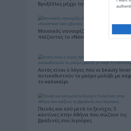
Βρυξέλλες μέχρι την Ελλάδα»
authenti
Μουσικός νανουρίζει λιοντάρια
παίζοντας το «November rain» (βίντεο)
Αυτός είναι ο λόγος που οι beauty lover
αντικαθιστούν το μαύρο μολύβι με κα
το καλοκαίρι
Πεινάς και εσύ μετά το ξενύχτι; 5
καντίνες στην Αθήνα που σώζουν τις
βραδινές σου λιγούρες