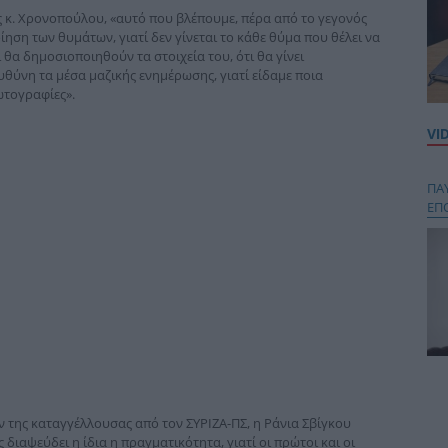
ης κ. Χρονοπούλου, «αυτό που βλέπουμε, πέρα από το γεγονός
ίηση των θυμάτων, γιατί δεν γίνεται το κάθε θύμα που θέλει να
 θα δημοσιοποιηθούν τα στοιχεία του, ότι θα γίνει
υθύνη τα μέσα μαζικής ενημέρωσης, γιατί είδαμε ποια
ωτογραφίες».
VI
ΠΑ
ΕΠ
Κου
περ
στή
 της καταγγέλλουσας από τον ΣΥΡΙΖΑ-ΠΣ, η Ράνια Σβίγκου
και
 διαψεύδει η ίδια η πραγματικότητα, γιατί οι πρώτοι και οι