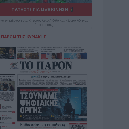
ΠΑΤΗΣΤΕ ΓΙΑ LIVE ΚΙΝΗΣΗ
ive ενημέρωση για Κηφισό, Αττική Οδό και κέντρο Αθήνας
από το paron.gr
 ΠΑΡΟΝ ΤΗΣ ΚΥΡΙΑΚΗΣ