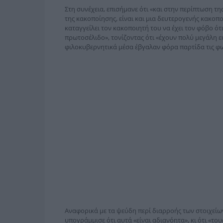
Στη συνέχεια, επισήμανε ότι «και στην περίπτωση τ
της κακοποίησης, είναι και μια δευτερογενής κακοπο
καταγγείλει τον κακοποιητή του να έχει τον φόβο ότι
πρωτοσέλιδο», τονίζοντας ότι «έχουν πολύ μεγάλη ε
φιλοκυβερνητικά μέσα έβγαλαν φόρα παρτίδα τις φ
Αναφορικά με τα ψεύδη περί διαρροής των στοιχείων
υπογράμμισε ότι αυτά «είναι αδιανόητα», κι ότι «τους