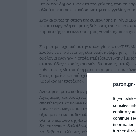
μόνοι που δημοσίευσαν τα στοιχεία της, πριν την 
αλλού πρέπει να ερευνήσουνε την καταγγελία για το
Σχολιάζοντας τη στάση της κυβέρνησης, η Ράνια Σβί
του κ. Γεωργιάδη και με τις δηλώσεις του Κυριάκου
κομματικής εκμετάλλευσης μιας γυναίκας, που είχε τ
Σε ερώτηση σχετικά με την ομολογία του ανΥΠΕΞ, Μ.
Σουδάν με την άδεια της ελληνικής κυβέρνησης, η Γ
ομολογία ενοχής», η οποία επιβεβαιώνει «την έμμεση
εκατοντάδες νεκρούς και εγκλωβισμένους, μεταξύ τω
καθεστώτος Μητσοτάκη με επιχειρηματίες που κάναν
Όπως σημείωσε, «υπάρχει ένα καθεστώς παρακολουθ
Κυριάκος Μητσοτάκης».
paron.gr 
Αναφορικά με το κυβερνητικό πρόγραμμα του ΣΥΡΙΖΑ
λίγες μέρες, και βασίζεται στο τετράπτυχο αύξηση 
If you wish 
αποτελεσματικό κοινωνικό κράτος. Πάνω σε αυτό, αν
sensitive in
κοινωνικές ανάγκες και το σύνθημα δικαιοσύνη παντο
confirm you
αξιοπρέπεια και με δικαιώματα, κι ότι η δημοκρατία
continue se
όλη την περίοδο της 4ετίας αναφορικά με τον αυτα
information 
δημοκρατικών δικλείδων, όπως στην περίπτωση των
further disc
Και βέβαια οι Έλληνες πολίτες, και ιδιαίτερα η νέα γ