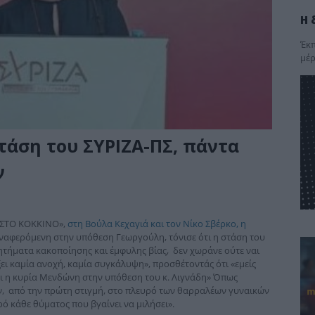
Η 
Έκπ
μέρ
στάση του ΣΥΡΙΖΑ-ΠΣ, πάντα
ν
5 ΣΤΟ ΚΟΚΚΙΝΟ»,
στη Βούλα Κεχαγιά και τον Νίκο Σβέρκο, η
 αναφερόμενη στην υπόθεση Γεωργούλη, τόνισε ότι η στάση του
ητήματα κακοποίησης και έμφυλης βίας, δεν χωράνε ούτε ναι
ει καμία ανοχή, καμία συγκάλυψη», προσθέτοντάς ότι «εμείς
ι η κυρία Μενδώνη στην υπόθεση του κ. Λιγνάδη» Όπως
, από την πρώτη στιγμή, στο πλευρό των θαρραλέων γυναικών
ό κάθε θύματος που βγαίνει να μιλήσει».