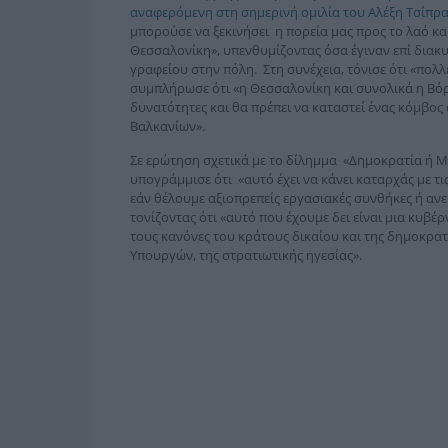
αναφερόμενη στη σημερινή ομιλία του Αλέξη Τσίπρ
μπορούσε να ξεκινήσει η πορεία μας προς το λαό κα
Θεσσαλονίκη», υπενθυμίζοντας όσα έγιναν επί δια
γραφείου στην πόλη.
Στη συνέχεια, τόνισε ότι «πολ
συμπλήρωσε ότι «η Θεσσαλονίκη και συνολικά η Βόρ
δυνατότητες και θα πρέπει να καταστεί ένας κόμβος
Βαλκανίων».
Σε ερώτηση σχετικά με το δίλημμα «Δημοκρατία ή Μ
υπογράμμισε ότι «αυτό έχει να κάνει καταρχάς με τις
εάν θέλουμε αξιοπρεπείς εργασιακές συνθήκες ή ανερ
τονίζοντας ότι «αυτό που έχουμε δει είναι μια κυβ
τους κανόνες του κράτους δικαίου και της δημοκρα
Υπουργών, της στρατιωτικής ηγεσίας».