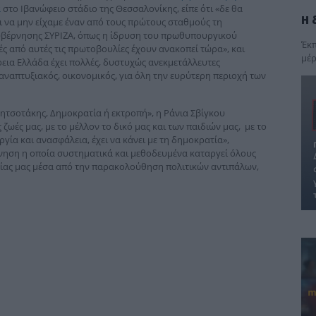
α
στο Ιβανώφειο στάδιο της Θεσσαλονίκης, είπε ότι «δε θα
Η 
ι να μην είχαμε έναν από τους πρώτους σταθμούς τη
κυβέρνησης ΣΥΡΙΖΑ, όπως η ίδρυση του πρωθυπουργικού
Έκπ
λές από αυτές τις πρωτοβουλίες έχουν ανακοπεί τώρα», και
μέρ
εια Ελλάδα έχει πολλές, δυστυχώς ανεκμετάλλευτες
 αναπτυξιακός, οικονομικός, για όλη την ευρύτερη περιοχή των
ητσοτάκης, Δημοκρατία ή εκτροπή», η Ράνια Σβίγκου
 ζωές μας, με το μέλλον το δικό μας και των παιδιών μας, με το
γία και ανασφάλεια, έχει να κάνει με τη δημοκρατία»,
έρνηση η οποία συστηματικά και μεθοδευμένα καταργεί όλους
τίας μας μέσα από την παρακολούθηση πολιτικών αντιπάλων,