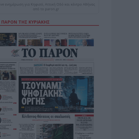
ive ενημέρωση για Κηφισό, Αττική Οδό και κέντρο Αθήνας
από το paron.gr
 ΠΑΡΟΝ ΤΗΣ ΚΥΡΙΑΚΗΣ