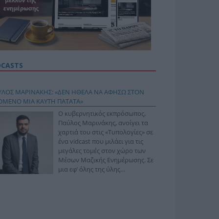
DCASTS
ΥΛΟΣ ΜΑΡΙΝΑΚΗΣ: «ΔΕΝ ΗΘΕΛΑ ΝΑ ΑΦΗΣΩ ΣΤΟΝ
ΟΜΕΝΟ ΜΙΑ ΚΑΥΤΗ ΠΑΤΑΤΑ»
Ο κυβερνητικός εκπρόσωπος,
Παύλος Μαρινάκης, ανοίγει τα
χαρτιά του στις «Τυπολογίες» σε
ένα vidcast που μιλάει για τις
μεγάλες τομές στον χώρο των
Μέσων Μαζικής Ενημέρωσης. Σε
μια εφ’ όλης της ύλης
συνέντευξη στον Βασίλη
φόπουλο, αναλύει το χρονοδιάγραμμα για τις
ιφερειακές και ραδιοφωνικές άδειες, το πακέτο
ριξης των 80 εκατομμυρίων ευρώ για τον Τύπο, αλλά
 την πρωτοβουλία για την άρση της ανωνυμίας στο