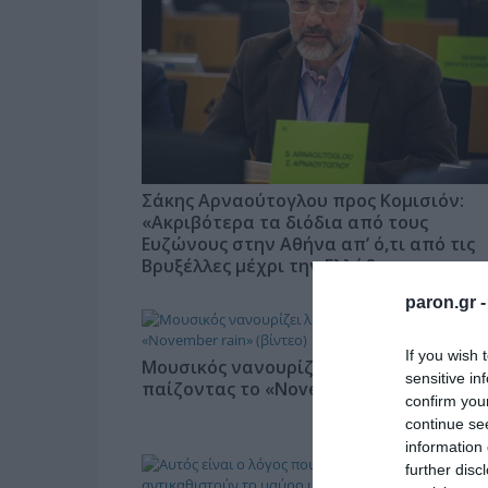
Σάκης Αρναούτογλου προς Κομισιόν:
«Ακριβότερα τα διόδια από τους
Ευζώνους στην Αθήνα απ’ ό,τι από τις
Βρυξέλλες μέχρι την Ελλάδα»
paron.gr 
If you wish 
Μουσικός νανουρίζει λιοντάρια
sensitive in
παίζοντας το «November rain» (βίντεο)
confirm you
continue se
information 
further disc