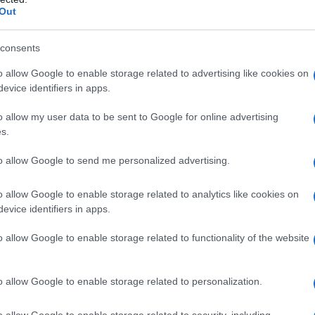
ΡΟ
ΤΣΟΥΝΑΜΙ ψηφιακής οργής…
Out
st
συμπαρασύρει την κυβέρνηση
ΙΟ
consents
ΤΗ
ΕΛΣ
o allow Google to enable storage related to advertising like cookies on
evice identifiers in apps.
Το…
Ο καιρός των επομένων ημερών:
την
Κανονικός Αύγουστος με δυνατούς
o allow my user data to be sent to Google for online advertising
βοριάδες και σταδιακή άνοδο της
Νέο
s.
θερμοκρασίας
Όσ
to allow Google to send me personalized advertising.
Σάκ
διό
o allow Google to enable storage related to analytics like cookies on
Βρυ
evice identifiers in apps.
o allow Google to enable storage related to functionality of the website
o allow Google to enable storage related to personalization.
o allow Google to enable storage related to security, including