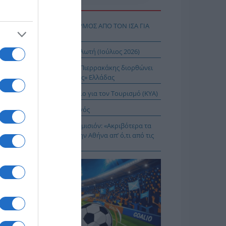
Η ΕΙΔΗΣΕΩΝ
Σ ΔΥΤΙΚΟΥ ΝΕΙΛΟΥ: ΣΥΝΑΓΕΡΜΟΣ ΑΠΟ ΤΟΝ ΙΣΑ ΓΙΑ
Ν ΑΤΤΙΚΗ
ΤΑΤ: Δείκτης τιμών καταναλωτή (Ιούλιος 2026)
 Δικαίωμα στη Σιωπή…: Ο Πιερρακάκης διορθώνει
 εικόνα μιας «διεφθαρμένης» Ελλάδας
 Ειδικό Χωροταξικό Πλαίσιο για τον Τουρισμό (ΚΥΑ)
ιος Νικάνωρ ο θαυματουργός
ης Αρναούτογλου προς Κομισιόν: «Ακριβότερα τα
δια από τους Ευζώνους στην Αθήνα απ’ ό,τι από τις
ξέλλες μέχρι την Ελλάδα»