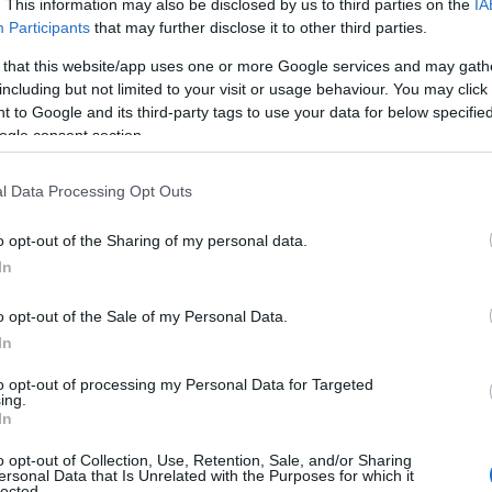
. This information may also be disclosed by us to third parties on the
IA
s
Αυτά είναι τα 4 prints στα μαγιό που θα
Participants
that may further disclose it to other third parties.
φέ
βλέπεις σε κάθε παραλία φέτος!
 that this website/app uses one or more Google services and may gath
including but not limited to your visit or usage behaviour. You may click 
 to Google and its third-party tags to use your data for below specifi
ogle consent section.
Πώς να ξεφλουδίζεις εύκολα το σκόρδο –
Το kitchen trick που κάθε foodie πρέπει
l Data Processing Opt Outs
να ξέρει
o opt-out of the Sharing of my personal data.
In
o opt-out of the Sale of my Personal Data.
Τηλεοπτικά «Μαγειρέματα», Ψηφιακοί
In
Πόλεμοι και ένα… Τσουνάμι Αλλαγών: Η
Εβδομάδα που Ανακάτεψε την Τράπουλα
to opt-out of processing my Personal Data for Targeted
ing.
των Ελληνικών Media
In
o opt-out of Collection, Use, Retention, Sale, and/or Sharing
ersonal Data that Is Unrelated with the Purposes for which it
lected.