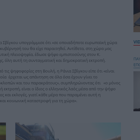
VI
α Σβίγκου υπογράμμισε ότι «σε οποιαδήποτε ευρωπαϊκή χώρα
κυβέρνησή του θα είχε παραιτηθεί. Αντίθετα, στη χώρα μας
λευτική πλειοψηφία, έδωσε ψήφο εμπιστοσύνης στον Κ.
ΠΑ
ης, όλη αυτή τη συνταγματική και δημοκρατική εκτροπή.
ΕΠ
 τις ψηφοφορίες στη Βουλή, η Ράνια Σβίγκου είπε ότι «είναι
οία έρχεται ως απάντηση σε όλα όσα έχουν γίνει το
κλοπών και του παρακράτους», συμπληρώνοντας ότι «ο μόνος
 εκτροπή, είναι ο ίδιος ο ελληνικός λαός μέσα από την ψήφο
ες και εκλογές, γιατί κάθε μέρα που παραμένει αυτή η
και κοινωνική καταστροφή για τη χώρα».
Κου
περ
στή
και