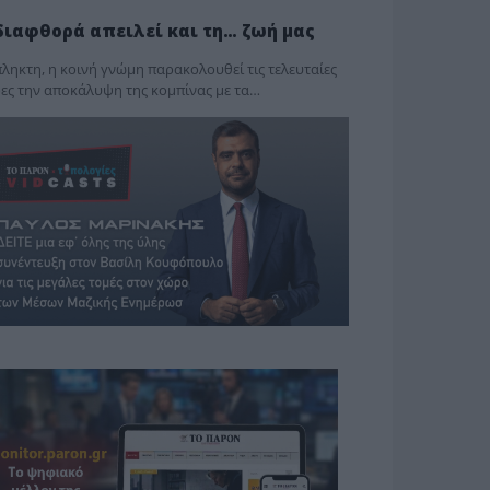
διαφθορά απειλεί και τη… ζωή μας
ληκτη, η κοινή γνώμη παρακολουθεί τις τελευταίες
ες την αποκάλυψη της κο­μπίνας με τα…