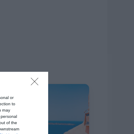
δίκτυο.
Η ΣΤΗΛΗ ΜΑΣ
sonal or
ection to
ou may
 personal
out of the
 downstream