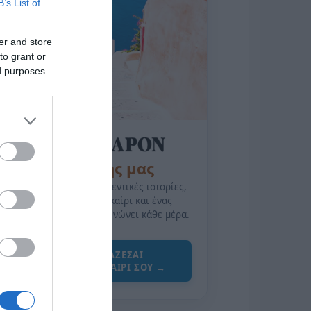
B’s List of
er and store
to grant or
ed purposes
της Ζωής μας
Οι άνθρωποι, οι αυθεντικές ιστορίες,
το ελληνικό καλοκαίρι και ένας
πολιτισμός που μας ενώνει κάθε μέρα.
ΌΣΑ ΧΡΕΙΆΖΕΣΑΙ
ΓΙΑ ΤΟ ΚΑΛΟΚΑΊΡΙ ΣΟΥ →