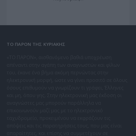
ΤΟ ΠΑΡΟΝ ΤΗΣ ΚΥΡΙΑΚΗΣ
«ΤΟ ΠΑΡΟΝ», αισθανόμενο βαθιά υποχρέωση
απέναντι στην αγάπη των αναγνωστών και φίλων
του, έκανε ένα βήμα ακόμη περνώντας στην
ηλεκτρονική μορφή, ώστε να γίνει προσιτό σε όλους
όσους επιθυμούν να γνωρίζουν τι γράφει, Έλληνες
και μη, όπου γης. Στην ηλεκτρονική μας έκδοση οι
αναγνώστες μας μπορούν παράλληλα να
επικοινωνούν μαζί μας με το ηλεκτρονικό
ταχυδρομείο, προκειμένου να εκφράζουν τις
απόψεις και τις παρατηρήσεις τους, που μας είναι
απαραίτητες, και επίσης να συμμετέχουν σε