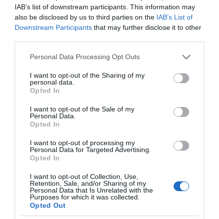
VIDCASTS
IAB’s list of downstream participants. This information may
also be disclosed by us to third parties on the
IAB’s List of
Downstream Participants
that may further disclose it to other
ΠΑΥΛΟΣ ΜΑΡΙΝΑΚΗΣ: «ΔΕΝ ΗΘΕΛΑ ΝΑ ΑΦΗΣΩ ΣΤΟΝ
third parties.
ΕΠΟΜΕΝΟ ΜΙΑ ΚΑΥΤΗ ΠΑΤΑΤΑ»
Please note that this website/app uses one or more Google
Personal Data Processing Opt Outs
Ο κυβερνητικός εκπρόσωπος,
services and may gather and store information including but
Παύλος Μαρινάκης, ανοίγει τα
not limited to your visit or usage behaviour. You may click to
I want to opt-out of the Sharing of my
personal data.
χαρτιά του στις «Τυπολογίες»
grant or deny consent to Google and its third-party tags to
Opted In
σε ένα vidcast που μιλάει για
use your data for below specified purposes in below Google
consent section.
τις μεγάλες τομές στον χώρο
I want to opt-out of the Sale of my
Personal Data.
των Μέσων Μαζικής
Opted In
Ενημέρωσης. Σε μια εφ’ όλης της ύλης
I want to opt-out of processing my
συνέντευξη στον Βασίλη Κουφόπουλο, αναλύει
Personal Data for Targeted Advertising.
το χρονοδιάγραμμα για τις περιφερειακές και
Opted In
ραδιοφωνικές άδειες, το πακέτο στήριξης των 80
I want to opt-out of Collection, Use,
εκατομμυρίων ευρώ για τον Τύπο, αλλά και την
Retention, Sale, and/or Sharing of my
Personal Data that Is Unrelated with the
πρωτοβουλία για την άρση της ανωνυμίας στο
Purposes for which it was collected.
διαδίκτυο.
Opted Out