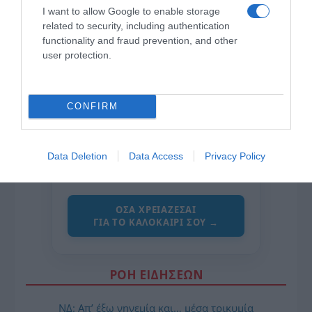
I want to allow Google to enable storage
related to security, including authentication
functionality and fraud prevention, and other
user protection.
CONFIRM
της Ζωής μας
Οι άνθρωποι, οι αυθεντικές ιστορίες,
Data Deletion
Data Access
Privacy Policy
το ελληνικό καλοκαίρι και ένας
πολιτισμός που μας ενώνει κάθε μέρα.
ΌΣΑ ΧΡΕΙΆΖΕΣΑΙ
ΓΙΑ ΤΟ ΚΑΛΟΚΑΊΡΙ ΣΟΥ →
ΡΟΗ ΕΙΔΗΣΕΩΝ
ΝΔ: Απ’ έξω νηνεμία και… μέσα τρικυμία