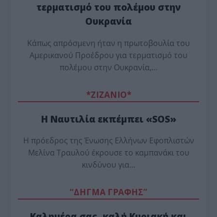
τερματισμό του πολέμου στην
Ουκρανία
Κάπως απρόσμενη ήταν η πρωτοβουλία του
Αμερικανού Προέδρου για τερματισμό του
πολέμου στην Ουκρανία,…
*ZΙΖΑΝΙΟ*
Η Ναυτιλία εκπέμπει «SOS»
Η πρόεδρος της Ένωσης Ελλήνων Εφοπλιστών
Μελίνα Τραυλού έ­κρουσε το καμπανάκι του
κινδύνου για…
“ΔΗΓΜΑ ΓΡΑΦΗΣ”
Καλημέρα σας, καλή Κυριακή και