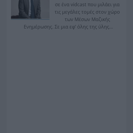
σε ένα vidcast που μιλάει για
τις μεγάλες τομές στον χώρο
των Μέσων Μαζικής
Ενημέρωσης. Σε μια εφ’ όλης της ύλης
συνέντευξη στον Βασίλη Κουφόπουλο, αναλύει
το χρονοδιάγραμμα για τις περιφερειακές και
ραδιοφωνικές άδειες, το πακέτο στήριξης των 80
εκατομμυρίων ευρώ για τον Τύπο, αλλά και την
πρωτοβουλία για την άρση της ανωνυμίας στο
διαδίκτυο.