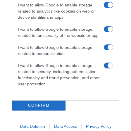
I want to allow Google to enable storage
Όλο και λιγοστεύουν τα παιδιά που γράφονται στην
related to analytics like cookies on web or
Α΄ Δημοτικού
device identifiers in apps.
Το σχέδιο του Ισραήλ για τους Κούρδους
I want to allow Google to enable storage
related to functionality of the website or app.
Δήμος Πειραιά: Ασχολήθηκε κανείς με τη σκαλωσιά
που κατέρρευσε ή μόνο οι… φωτογράφοι;
I want to allow Google to enable storage
related to personalization.
ΤΟ ΒΙΒΛΙΟ ΣΤΟ “Π”
I want to allow Google to enable storage
related to security, including authentication
functionality and fraud prevention, and other
user protection.
CONFIRM
Data Deletion
Data Access
Privacy Policy