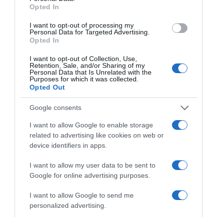
Opted In
I want to opt-out of processing my
Personal Data for Targeted Advertising.
Opted In
I want to opt-out of Collection, Use,
Retention, Sale, and/or Sharing of my
Personal Data that Is Unrelated with the
Purposes for which it was collected.
Opted Out
Google consents
ΔΙΑΒΑΣΤΕ ΚΑΙ ΤΑ ΠΑΡΑΚΑΤΩ
I want to allow Google to enable storage
Κλασικός Δεκαπενταύγουστος με ηλιοφάνεια, υψηλές
related to advertising like cookies on web or
θερμοκρασίες και ισχυρά μελτέμια την εβδομάδα
device identifiers in apps.
που έρχεται
I want to allow my user data to be sent to
ΤΟ ΠΑΡΟΝ: Ρυθμιστής ο Αντώνης Σαμαράς – Απειλή
Google for online advertising purposes.
για ΝΔ
I want to allow Google to send me
Όρθρος και Θεία Λειτουργία live: Δείτε την Κυριακή Ι΄
personalized advertising.
Ματθαίου