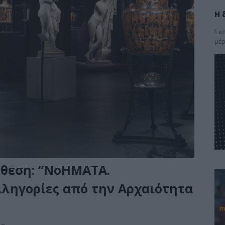
Η 
Έκπ
μέρ
κθεση: “ΝοΗΜΑΤΑ.
ληγορίες από την Αρχαιότητα