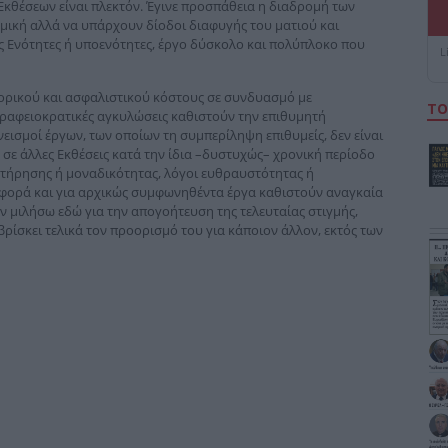
κθέσεων είναι πλεκτόν. Έγινε προσπάθεια η διαδρομή των
μμική αλλά να υπάρχουν δίοδοι διαφυγής του ματιού και
ς Ενότητες ή υποενότητες, έργο δύσκολο και πολύπλοκο που
L
ορικού και ασφαλιστικού κόστους σε συνδυασμό με
ΤΟ
 γραφειοκρατικές αγκυλώσεις καθιστούν την επιθυμητή
ισμοί έργων, των οποίων τη συμπερίληψη επιθυμείς, δεν είναι
 σε άλλες Εκθέσεις κατά την ίδια –δυστυχώς– χρονική περίοδο
υντήρησης ή μοναδικότητας, λόγοι ευθραυστότητας ή
 φορά και για αρχικώς συμφωνηθέντα έργα καθιστούν αναγκαία
ην μιλήσω εδώ για την απογοήτευση της τελευταίας στιγμής,
 βρίσκει τελικά τον προορισμό του για κάποιον άλλον, εκτός των