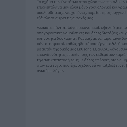
Το σχήμα των Ενοτήτων στον χώρο των περιοδικών Ε
επισκεπτών να μην είναι μόνο χρονολογική και γρα
ακολουθητέας, ενδεχομένως, πορείας προς συγγενεί
εξάντλησε συχνά τις αντοχές μας.
Άλλωστε, πάντοτε λόγοι οικονομικοί, υψηλού μεταφ
απαγορευτικές νομοθετικές και άλλες διατάξεις και
πληρότητα δύσκαμπτη. Και μαζί με τα παραπάνω δανε
πάντοτε εφικτοί, καθώς ήδη κάποια έργα ταξιδεύουν
με αυτήν της δικής μας Έκθεσης. Εξ άλλου, λόγοι σ
επικινδυνότητας μετακίνησης των εκθεμάτων καμιά
την αντικατάστασή τους με άλλες επιλογές, για να μ
όταν ένα έργο, που έχει σχεδιαστεί να ταξιδέψει δεν
ανωτέρω λόγων.