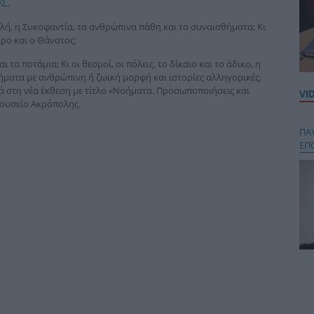
ΟΣ
,
λή, η Συκοφαντία, τα ανθρώπινα πάθη και τα συναισθήματα; Κι
ιρο και ο Θάνατος;
 τα ποτάμια; Κι οι θεσμοί, οι πόλεις, το δίκαιο και το άδικο, η
οήματα με ανθρώπινη ή ζωική μορφή και ιστορίες αλληγορικές,
τά στη νέα έκθεση με τίτλο «Νοήματα. Προσωποποιήσεις και
VI
Μουσείο Ακρόπολης.
ΠΑ
ΕΠ
Κου
περ
στή
και