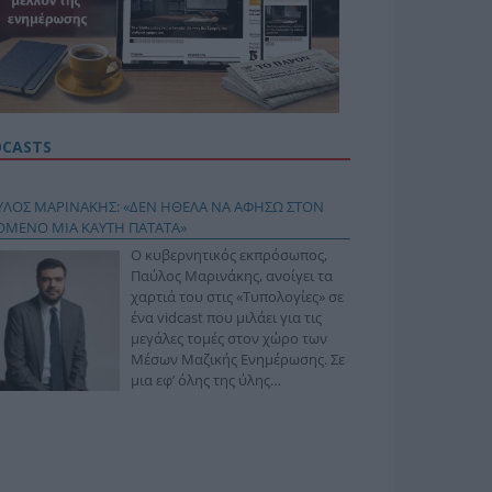
DCASTS
ΥΛΟΣ ΜΑΡΙΝΑΚΗΣ: «ΔΕΝ ΗΘΕΛΑ ΝΑ ΑΦΗΣΩ ΣΤΟΝ
ΟΜΕΝΟ ΜΙΑ ΚΑΥΤΗ ΠΑΤΑΤΑ»
Ο κυβερνητικός εκπρόσωπος,
Παύλος Μαρινάκης, ανοίγει τα
χαρτιά του στις «Τυπολογίες» σε
ένα vidcast που μιλάει για τις
μεγάλες τομές στον χώρο των
Μέσων Μαζικής Ενημέρωσης. Σε
μια εφ’ όλης της ύλης
συνέντευξη στον Βασίλη
φόπουλο, αναλύει το χρονοδιάγραμμα για τις
ιφερειακές και ραδιοφωνικές άδειες, το πακέτο
ριξης των 80 εκατομμυρίων ευρώ για τον Τύπο, αλλά
 την πρωτοβουλία για την άρση της ανωνυμίας στο