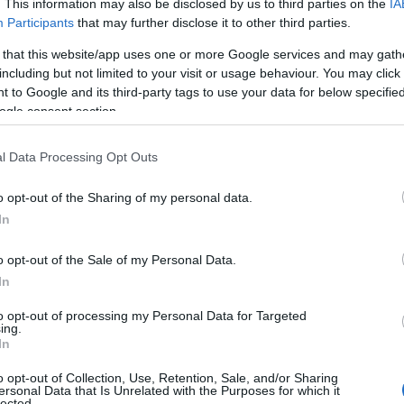
. This information may also be disclosed by us to third parties on the
IA
Participants
that may further disclose it to other third parties.
 that this website/app uses one or more Google services and may gath
including but not limited to your visit or usage behaviour. You may click 
 to Google and its third-party tags to use your data for below specifi
ogle consent section.
l Data Processing Opt Outs
o opt-out of the Sharing of my personal data.
In
o opt-out of the Sale of my Personal Data.
ην αρχαιότητα έως σήμερα”
In
to opt-out of processing my Personal Data for Targeted
ing.
 ρήση του Ιταλού φιλοσόφου και ιστορικού Pier Giovanni Guzzo
In
ηρίζεται στην επιστημονική της τεκμηρίωση, χωρίς την οποία δεν
ορές και αγοραίο.
o opt-out of Collection, Use, Retention, Sale, and/or Sharing
ersonal Data that Is Unrelated with the Purposes for which it
lected.