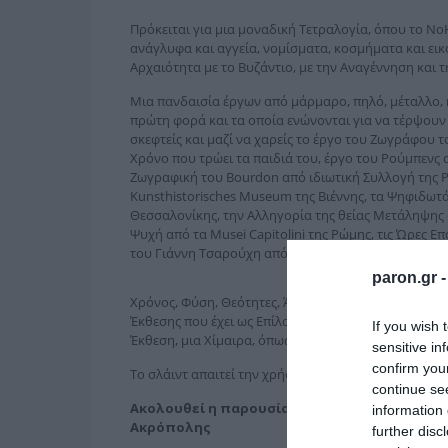
Πρόκειται για μια μοναδική Τετραλογία, όπου το Νο
ανάγλυφα και αγγεία, νομίσματα, κοσμήματα και εικ
Αρχαιότητα με το Βυζάντιο, με την Αναγέννηση και τ
Μια πανδαισία έργων από μάρμαρο, πηλό, μέταλλο, 
πρώτη φορά και τα οποία ενώνονται για να τέρψουν
σκεφτείς και μαζί να χαρείς το έργο του Ζωγράφου τ
Χρόνο που τρώει τα παιδιά του, έργο του Ρούμπεν
Ζωγραφική του Bourdon από ιδιωτική Συλλογή της Ρ
Kunsthistorisches Museum της Βιέννης, τα Ψηφιδωτ
Θεσσαλονίκης, την Αλληγορία της θείας Μετάληψης α
Ψυχή από τα Musei Capitolini της Ρώμης, τις Ώρες Επ
του Γιάννη Τσαρούχη από ιδιωτική Συλλογή, την Αλλ
paron.gr 
Χρόνος, Φύση, Θεότητες, Άνθρωπος, Θεσμοί και Αλλ
Έκθεσης που έχει ως Επίλογο τη χάλκινη Χίμαιρα το
If you wish 
Έκθεση, μια Χίμαιρα, όπως όλα τα ανθρώπινα.
sensitive in
confirm you
Το σλάιντ απαιτεί την χρήση JavaScript.
continue se
Ακολουθεί η παρουσίαση Καθηγητή Νικόλαου
information 
Ακρόπολης
further disc