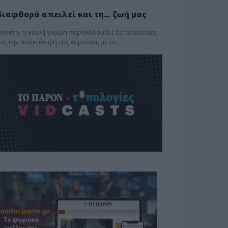
διαφθορά απειλεί και τη… ζωή μας
ληκτη, η κοινή γνώμη παρακολουθεί τις τελευταίες
ες την αποκάλυψη της κο­μπίνας με τα…