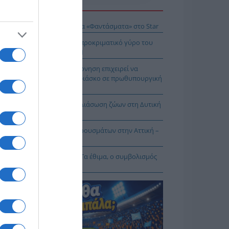
Η ΕΙΔΗΣΕΩΝ
δότηση 528.000 ευρώ για τα «Φαντάσματα» στο Star
αγώνες του ΠΑΟΚ στον 3ο προκριματικό γύρο του
opa League είναι στο OPEN
ΟΚ για ΟΣΔΕ 2026: Η κυβέρνηση επιχειρεί να
τατρέψει ένα πρωτοφανές φιάσκο σε πρωθυπουργική
στα
ηνικός Ερυθρός Σταυρός: Διάσωση ζώων στη Δυτική
ική (ΦΩΤΟ – ΒΙΝΤΕΟ)
 Δυτικού Νείλου: Έκρηξη κρουσμάτων στην Αττική –
άνατοι στη χώρα
αμόρφωση του Σωτήρος: Τα έθιμα, ο συμβολισμός
 η αλλαγή του καιρού