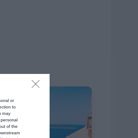
δίκτυο.
Η ΣΤΗΛΗ ΜΑΣ
sonal or
ection to
ou may
 personal
out of the
 downstream