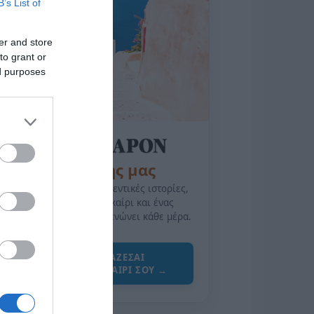
B’s List of
er and store
to grant or
ed purposes
της Ζωής μας
Οι άνθρωποι, οι αυθεντικές ιστορίες,
το ελληνικό καλοκαίρι και ένας
πολιτισμός που μας ενώνει κάθε μέρα.
ΌΣΑ ΧΡΕΙΆΖΕΣΑΙ
ΓΙΑ ΤΟ ΚΑΛΟΚΑΊΡΙ ΣΟΥ →