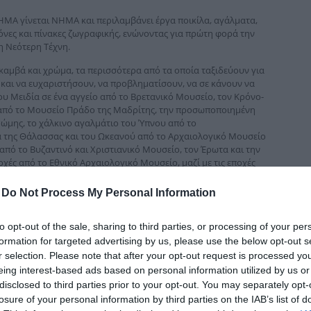
δια
ΗΜΑ γίνεται ΝΗΜΑ και περιλαμβάνει έργα ποικίλα, αγάλματα,
όνες και πίνακες ζωγραφικής, ενώνοντας για πρώτη φορά την
η Νεότερη Τέχνη.
καμβά και χρώμα, τα περισσότερα από τα οποία ταξιδεύουν για
 και να ευχαριστήσουν, να προβληματίσουν, να σε κάνουν να
ου Μειδία σε ένα αγγείο από το Βρετανικό Μουσείο, τον Κρόνο-
ς από το Μουσείο Πράδο της Μαδρίτης, την προσωποποιημένη
ώμης, το χάλκινο αγαλμάτιο του Ύπνου από το
ά της Θάλασσας και του Ωκεανού από το Αρχαιολογικό Μουσείο
πό το Βυζαντινό και Χριστιανικό Μουσείο, τον Έρωτα και την
οχές από το Εθνικό Αρχαιολογικό Μουσείο, μαζί με τις εποχές
ηγορία της Συκοφαντίας του Απελλή, κ.ά.
-
Do Not Process My Personal Information
ηγορίες αλληλοσυμπλέκονται μοναδικά στις ενότητες της
υ 400 π.Χ. από το Αρχαιολογικό Μουσείο Φλωρεντίας. Μια
to opt-out of the sale, sharing to third parties, or processing of your per
formation for targeted advertising by us, please use the below opt-out s
r selection. Please note that after your opt-out request is processed y
eing interest-based ads based on personal information utilized by us or
 Χρ. Σταμπολίδη, Γενικού Διευθυντή Μουσείου
disclosed to third parties prior to your opt-out. You may separately opt-
losure of your personal information by third parties on the IAB’s list of