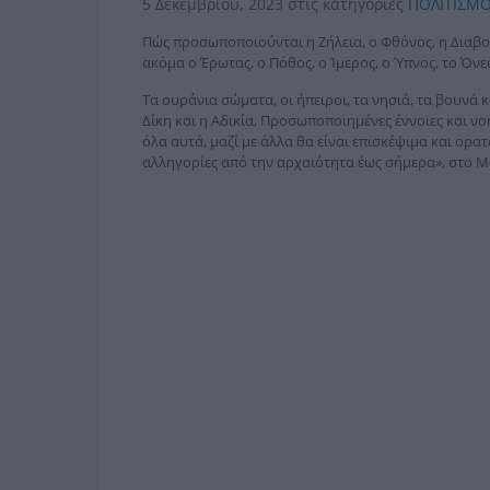
5 Δεκεμβρίου, 2023
στις κατηγορίες
ΠΟΛΙΤΙΣΜ
Πώς προσωποποιούνται η Ζήλεια, ο Φθόνος, η Διαβο
ακόμα ο Έρωτας, ο Πόθος, ο Ίμερος, ο Ύπνος, το Όνε
Τα ουράνια σώματα, οι ήπειροι, τα νησιά, τα βουνά και
Δίκη και η Αδικία, Προσωποποιημένες έννοιες και ν
όλα αυτά, μαζί με άλλα θα είναι επισκέψιμα και ορα
αλληγορίες από την αρχαιότητα έως σήμερα», στο 