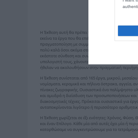
authenti
Η Έκθεση αυτή θα πρέπει να εκληφθεί ως παράδειγμ
εκείνα τα έργα που θα επιθυμούσα να εκπροσωπήσου
πραγματοποίηση με συμμετοχή εκατοντάδων έργων. 
πολύ καλά όσοι ακόμα στις μέρες μας υιοθετούν τον
εκάστοτε σύνθεση και συνάφειά τους και όχι να τα κ
υπολογιστή τους, χάνοντας την αίσθηση του τρισδι
ήθελαν να ακολουθήσουν στην πραγματική περιήγη
Η Έκθεση συνίσταται από 165 έργα, μικρού, μεσαίου
νομίσματα, κεραμικά και πήλινα όστρακα, αγγεία, α
πίνακες ζωγραφικής. Ουσιαστικά ένα παλίμψηστο υλ
και αμυδρά η διείσδυση των προσωποποιήσεων και τ
διακοσμητικές τέχνες. Πρόκειται ουσιαστικά για έργα
ανταποκρίνονται λιγότερο ή περισσότερο αριθμητι
Η Έκθεση χωρίζεται σε έξι ενότητες: Χρόνος, Φύση,
και έναν Επίλογο. Κάθε μία από αυτές έχει μία ή π
κατορθώσαμε να συγκεντρώσουμε για το τετράμηνο 