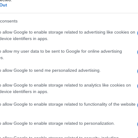
σεις και Αλληγορίες από την αρχαιότητα έως σήμερα”,
ΡΟ
Out
ει στην αίθουσα των περιοδικών Εκθέσεων του Μουσείου
ρετικών εποχών δημιουργίας αλλά μια Τετραλογία, που θα
Επι
της Τέχνης: Αρχαιότητα, Βυζάντιο, Αναγέννηση και Νεότερη
consents
ι, σχεδιάζει και αποδίδει μιαν ιδέα και πώς αυτή στη συνέχεια
Οι 
προανέφερα.
Eur
o allow Google to enable storage related to advertising like cookies on
evice identifiers in apps.
 6 από τα 7 γράμματά της και μικρογράμματο το δεύτερο, είναι
ΠΑΣ
ης πλοκής καθώς οι προσωποποιήσεις, οι συμβολισμοί και οι
με
o allow my user data to be sent to Google for online advertising
έχουν την Έκθεση ως διαχρονικά νήματα. Χαρακτηριστικά
φιέ
δει μόνον τους θεούς του κατ’ εικόνα και ομοίωση των
s.
Ελλ
ν χρόνο, τις έννοιες, τις ιδέες και τους θεσμούς, τον ψυχισμό
Αττ
to allow Google to send me personalized advertising.
Ιός
6 θ
o allow Google to enable storage related to analytics like cookies on
evice identifiers in apps.
Μετ
και
o allow Google to enable storage related to functionality of the website
o allow Google to enable storage related to personalization.
o allow Google to enable storage related to security, including