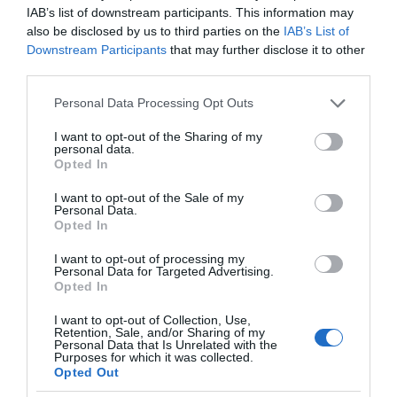
Πώς να κάνετε «smart spending» στις φετινές σας
IAB’s list of downstream participants. This information may
διακοπές
also be disclosed by us to third parties on the
IAB’s List of
Downstream Participants
that may further disclose it to other
third parties.
Please note that this website/app uses one or more Google
Personal Data Processing Opt Outs
services and may gather and store information including but
not limited to your visit or usage behaviour. You may click to
I want to opt-out of the Sharing of my
personal data.
grant or deny consent to Google and its third-party tags to
Opted In
use your data for below specified purposes in below Google
consent section.
I want to opt-out of the Sale of my
Personal Data.
Opted In
I want to opt-out of processing my
Personal Data for Targeted Advertising.
ΔΕΙΤΕ ΤΗΝ ΚΙΝΗΣΗ ΣΤΟΥΣ ΔΡΌΜΟΥΣ
Opted In
I want to opt-out of Collection, Use,
Κίνηση Τώρα: Live Χάρτης Αθήνας
Retention, Sale, and/or Sharing of my
Personal Data that Is Unrelated with the
Purposes for which it was collected.
Opted Out