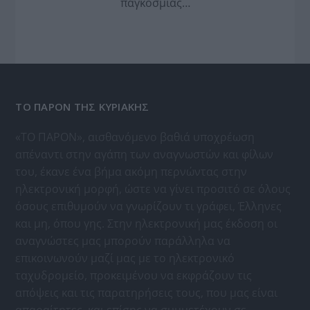
παγκόσμιας…
ΤΟ ΠΑΡΟΝ ΤΗΣ ΚΥΡΙΑΚΗΣ
«ΤΟ ΠΑΡΟΝ», αισθανόμενο βαθιά υποχρέωση
απέναντι στην αγάπη των αναγνωστών και φίλων
του, έκανε ένα βήμα ακόμη περνώντας στην
ηλεκτρονική μορφή, ώστε να γίνει προσιτό σε όλους
όσους επιθυμούν να γνωρίζουν τι γράφει, Έλληνες
και μη, όπου γης. Στην ηλεκτρονική μας έκδοση οι
αναγνώστες μας μπορούν παράλληλα να
επικοινωνούν μαζί μας με το ηλεκτρονικό
ταχυδρομείο, προκειμένου να εκφράζουν τις
απόψεις και τις παρατηρήσεις τους, που μας είναι
απαραίτητες, και επίσης να συμμετέχουν σε