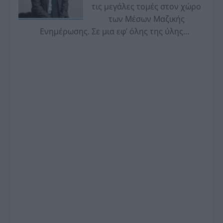
τις μεγάλες τομές στον χώρο
των Μέσων Μαζικής
Ενημέρωσης. Σε μια εφ’ όλης της ύλης
συνέντευξη στον Βασίλη Κουφόπουλο, αναλύει
το χρονοδιάγραμμα για τις περιφερειακές και
ραδιοφωνικές άδειες, το πακέτο στήριξης των 80
εκατομμυρίων ευρώ για τον Τύπο, αλλά και την
πρωτοβουλία για την άρση της ανωνυμίας στο
διαδίκτυο.