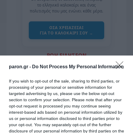
το ελληνικό καλοκαίρι και ένας
πολιτισμός που μας ενώνει κάθε μέρα.
ΌΣΑ ΧΡΕΙΆΖΕΣΑΙ
ΓΙΑ ΤΟ ΚΑΛΟΚΑΊΡΙ ΣΟΥ →
ΡΟΗ ΕΙΔΗΣΕΩΝ
paron.gr -
Do Not Process My Personal Information
Ορθόδοξοι υπάρχουν και στα Βαλκάνια, κύριοι του
ΥΠΕΞ!
If you wish to opt-out of the sale, sharing to third parties, or
Ψυχρολουσία στην Τούμπα: Ο ΠΑΟΚ πλήρωσε το
processing of your personal or sensitive information for
targeted advertising by us, please use the below opt-out
«μπλακ άουτ» των 17 δευτερολέπτων και τρέχει για
section to confirm your selection. Please note that after your
την ανατροπή στο Βέλγιο
opt-out request is processed you may continue seeing
interest-based ads based on personal information utilized by
ΠΑΟΚ – Άντερλεχτ LIVE: Η τηλεοπτική μετάδοση του
us or personal information disclosed to third parties prior to
αγώνα (OPEN)
your opt-out. You may separately opt-out of the further
Στη Μύκονο βρίσκεται η Nicole Kidman: Γεύμα στο
disclosure of your personal information by third parties on the