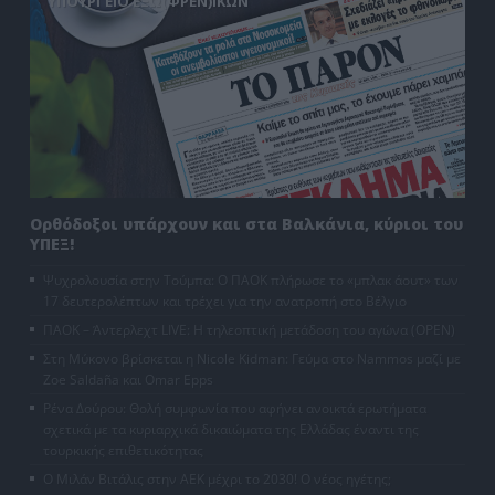
ΥΠΟΥΡΓΕΙΟ ΕΞΩ(ΦΡΕΝ)ΙΚΩΝ
Ορθόδοξοι υπάρχουν και στα Βαλκάνια, κύριοι του
ΥΠΕΞ!
Ψυχρολουσία στην Τούμπα: Ο ΠΑΟΚ πλήρωσε το «μπλακ άουτ» των
17 δευτερολέπτων και τρέχει για την ανατροπή στο Βέλγιο
ΠΑΟΚ – Άντερλεχτ LIVE: Η τηλεοπτική μετάδοση του αγώνα (OPEN)
Στη Μύκονο βρίσκεται η Nicole Kidman: Γεύμα στο Nammos μαζί με
Zoe Saldaña και Omar Epps
Ρένα Δούρου: Θολή συμφωνία που αφήνει ανοικτά ερωτήματα
σχετικά με τα κυριαρχικά δικαιώματα της Ελλάδας έναντι της
τουρκικής επιθετικότητας
Ο Μιλάν Βιτάλις στην ΑΕΚ μέχρι το 2030! Ο νέος ηγέτης;