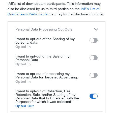
IAB’s list of downstream participants. This information may
Nammos μαζί με Zoe Saldaña και Omar Epps
also be disclosed by us to third parties on the
IAB’s List of
Ρένα Δούρου: Θολή συμφωνία που αφήνει ανοικτά
Downstream Participants
that may further disclose it to other
ερωτήματα σχετικά με τα κυριαρχικά δικαιώματα της
third parties.
Ελλάδας έναντι της τουρκικής επιθετικότητας
Please note that this website/app uses one or more Google
Personal Data Processing Opt Outs
services and may gather and store information including but
Ο Μιλάν Βιτάλις στην ΑΕΚ μέχρι το 2030! Ο νέος
not limited to your visit or usage behaviour. You may click to
I want to opt-out of the Sharing of my
ηγέτης;
personal data.
grant or deny consent to Google and its third-party tags to
Opted In
use your data for below specified purposes in below Google
consent section.
I want to opt-out of the Sale of my
Personal Data.
Opted In
I want to opt-out of processing my
Personal Data for Targeted Advertising.
Opted In
I want to opt-out of Collection, Use,
Retention, Sale, and/or Sharing of my
Personal Data that Is Unrelated with the
Purposes for which it was collected.
Opted Out
ΔΕΙΤΕ ΤΗΝ ΚΙΝΗΣΗ ΣΤΟΥΣ ΔΡΌΜΟΥΣ