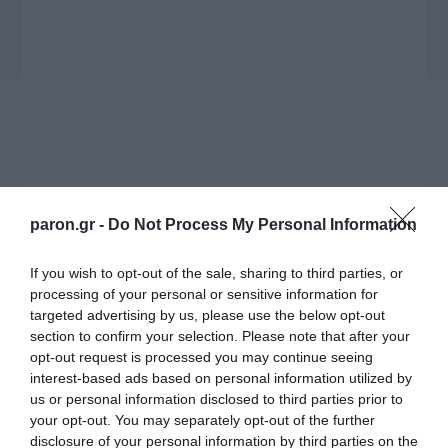
paron.gr -
Do Not Process My Personal Information
Ποιο είναι το δόγμα αυτό; Ότι ναι, μπορούμε
και έχουμε αυτή τη στιγμή τη δυνατότητα, χάρη
If you wish to opt-out of the sale, sharing to third parties, or
σε εσάς, να παρεμβαίνουμε μέσα στις ίδιες τις
processing of your personal or sensitive information for
targeted advertising by us, please use the below opt-out
πυρκαγιές και να μην περιμένουμε παθητικά
section to confirm your selection. Please note that after your
την πυρκαγιά να κάψει το δάσος μέχρι που να
opt-out request is processed you may continue seeing
φτάσει σε έναν δρόμο ή να απειλήσει τον
interest-based ads based on personal information utilized by
us or personal information disclosed to third parties prior to
οικιστικό ιστό.
your opt-out. You may separately opt-out of the further
disclosure of your personal information by third parties on the