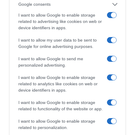
το τι πρέπει να γίνει και να μην κάνει ο καθένας
Google consents
του κεφαλιού του, είναι μια πολύ σημαντική
I want to allow Google to enable storage
κατάκτηση διαλειτουργικότητας, η οποία μας
related to advertising like cookies on web or
device identifiers in apps.
έχει κάνει, πιστεύω, πιο αποτελεσματικούς σε
σχέση με το πώς ήμασταν στο παρελθόν.
I want to allow my user data to be sent to
Google for online advertising purposes.
Το δεύτερο συμπέρασμα στο οποίο καταλήγω
μελετώντας τα στοιχεία αυτής της αντιπυρικής
I want to allow Google to send me
personalized advertising.
περιόδου έχει να κάνει με το γεγονός ότι η
τεχνολογία μπορεί πράγματι να είναι ένας
I want to allow Google to enable storage
υπερπολύτιμος σύμμαχος σε αυτή την μεγάλη
related to analytics like cookies on web or
device identifiers in apps.
προσπάθεια την οποία κάνουμε να
αντιμετωπίσουμε μια κλιματική κρίση η οποία
I want to allow Google to enable storage
related to functionality of the website or app.
είναι ήδη μαζί μας.
I want to allow Google to enable storage
Όταν μιλάμε για τεχνολογία, αναφέρομαι στη
related to personalization.
δυνατότητα την οποία έχουμε να