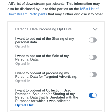
Αυτή είναι μια μεγάλη, μια βασική
IAB’s list of downstream participants. This information may
διαφοροποίηση ως προς το δόγμα
also be disclosed by us to third parties on the
IAB’s List of
αντιμετώπισης των δασικών πυρκαγιών, την
Downstream Participants
that may further disclose it to other
third parties.
οποία για πρώτη φορά υλοποιήσαμε σε αυτή
την έκταση, και νομίζω ότι και με αυτή την
Please note that this website/app uses one or more Google
Personal Data Processing Opt Outs
services and may gather and store information including but
αποτελεσματικότητα, φέτος. Και νομίζω ότι τα
not limited to your visit or usage behaviour. You may click to
I want to opt-out of the Sharing of my
μαθήματα από αυτόν τον τρόπο αντιμετώπισης
personal data.
grant or deny consent to Google and its third-party tags to
Opted In
των πυρκαγιών θα τα ενσωματώσουμε, θα τα
use your data for below specified purposes in below Google
consent section.
μελετήσουμε ώστε να φροντίσουμε του χρόνου
I want to opt-out of the Sale of my
Personal Data.
να μπορούμε να είμαστε ακόμα καλύτεροι.
Opted In
Και το γεγονός ότι μπορούμε πια να είμαστε
I want to opt-out of processing my
Personal Data for Targeted Advertising.
όλοι μαζί μέσα σε αυτό το «war room» της
Opted In
Πολιτικής Προστασίας όλοι οι αρμόδιοι και να
I want to opt-out of Collection, Use,
Retention, Sale, and/or Sharing of my
συνεργαζόμαστε και να συντονιζόμαστε και να
Personal Data that Is Unrelated with the
Purposes for which it was collected.
παίρνουμε πληροφορίες από το πεδίο και να
Opted Out
μπορούμε να δίνουμε τις σωστές εντολές για