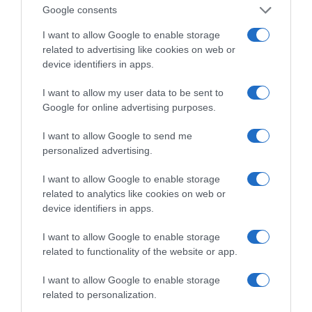
Ενημέρωσης. Σε μια εφ’ όλης της ύλης
Google consents
συνέντευξη στον Βασίλη Κουφόπουλο, αναλύει
I want to allow Google to enable storage
το χρονοδιάγραμμα για τις περιφερειακές και
related to advertising like cookies on web or
ραδιοφωνικές άδειες, το πακέτο στήριξης των 80
device identifiers in apps.
εκατομμυρίων ευρώ για τον Τύπο, αλλά και την
πρωτοβουλία για την άρση της ανωνυμίας στο
I want to allow my user data to be sent to
Google for online advertising purposes.
διαδίκτυο.
I want to allow Google to send me
personalized advertising.
I want to allow Google to enable storage
related to analytics like cookies on web or
device identifiers in apps.
I want to allow Google to enable storage
related to functionality of the website or app.
I want to allow Google to enable storage
related to personalization.
Η ΣΤΗΛΗ ΜΑΣ