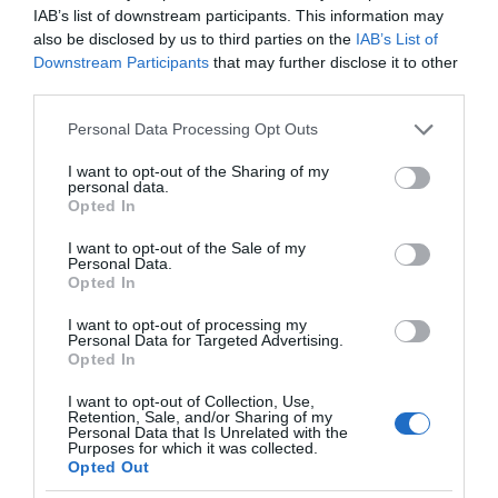
IAB’s list of downstream participants. This information may
also be disclosed by us to third parties on the
IAB’s List of
Downstream Participants
that may further disclose it to other
third parties.
Please note that this website/app uses one or more Google
Personal Data Processing Opt Outs
services and may gather and store information including but
not limited to your visit or usage behaviour. You may click to
I want to opt-out of the Sharing of my
personal data.
grant or deny consent to Google and its third-party tags to
Opted In
VIDCASTS
use your data for below specified purposes in below Google
consent section.
I want to opt-out of the Sale of my
Personal Data.
ΠΑΥΛΟΣ ΜΑΡΙΝΑΚΗΣ: «ΔΕΝ ΗΘΕΛΑ ΝΑ ΑΦΗΣΩ ΣΤΟΝ
Opted In
ΕΠΟΜΕΝΟ ΜΙΑ ΚΑΥΤΗ ΠΑΤΑΤΑ»
I want to opt-out of processing my
Ο κυβερνητικός εκπρόσωπος,
Personal Data for Targeted Advertising.
Opted In
Παύλος Μαρινάκης, ανοίγει τα
χαρτιά του στις «Τυπολογίες»
I want to opt-out of Collection, Use,
Retention, Sale, and/or Sharing of my
σε ένα vidcast που μιλάει για
Personal Data that Is Unrelated with the
Purposes for which it was collected.
τις μεγάλες τομές στον χώρο
Opted Out
των Μέσων Μαζικής