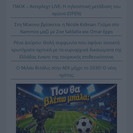
ΠΑΟΚ – Άντερλεχτ LIVE: Η τηλεοπτική μετάδοση του
αγώνα (OPEN)
Στη Μύκονο βρίσκεται η Nicole Kidman: Γεύμα στο
Nammos μαζί με Zoe Saldaña και Omar Epps
Ρένα Δούρου: Θολή συμφωνία που αφήνει ανοικτά
ερωτήματα σχετικά με τα κυριαρχικά δικαιώματα της
Ελλάδας έναντι της τουρκικής επιθετικότητας
Ο Μιλάν Βιτάλις στην ΑΕΚ μέχρι το 2030! Ο νέος
ηγέτης;