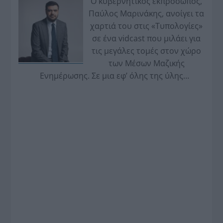
Ο κυβερνητικός εκπρόσωπος,
Παύλος Μαρινάκης, ανοίγει τα
χαρτιά του στις «Τυπολογίες»
σε ένα vidcast που μιλάει για
τις μεγάλες τομές στον χώρο
των Μέσων Μαζικής
Ενημέρωσης. Σε μια εφ’ όλης της ύλης
συνέντευξη στον Βασίλη Κουφόπουλο, αναλύει
το χρονοδιάγραμμα για τις περιφερειακές και
ραδιοφωνικές άδειες, το πακέτο στήριξης των 80
εκατομμυρίων ευρώ για τον Τύπο, αλλά και την
πρωτοβουλία για την άρση της ανωνυμίας στο
διαδίκτυο.