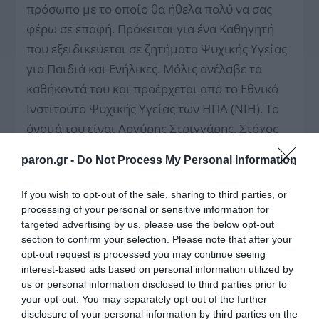
πρόσωπο με το οποίο θα ήθελα πολύ να σας
φέρω σε επαφή. Πρόκειται για ένα Καθηγητή
που εξειδικεύεται σε ζητήματα Ψυχικής Υγείας
για Παιδιά και Ενήλικες. Μόλις ανέλαβε τα
καθήκοντά του και προέρχεται από το Εθνικό
Ινστιτούτο Ψυχικής Υγείας των ΗΠΑ (NIH). Το
όνομά του είναι Αργύρης Στριγγάρης. Στόχος
του είναι να δημιουργήσει ένα Πρότυπο Κέντρο
paron.gr -
Do Not Process My Personal Information
Ψυχικής Υγείας στην Ελλάδα. Αντιλαμβάνομαι
ότι πρόκειται για ένα πολύ σημαντικό ζήτημα,
If you wish to opt-out of the sale, sharing to third parties, or
το οποίο όμως δυστυχώς δεν αποτελεί
processing of your personal or sensitive information for
targeted advertising by us, please use the below opt-out
αντικείμενο συζήτησης. Θα εκτιμούσαμε πολύ
section to confirm your selection. Please note that after your
τη δική σας συνεισφορά και σε αυτό».
opt-out request is processed you may continue seeing
interest-based ads based on personal information utilized by
us or personal information disclosed to third parties prior to
your opt-out. You may separately opt-out of the further
disclosure of your personal information by third parties on the