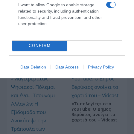
νομίζεις
λίγα λεπτά
I want to allow Google to enable storage
related to security, including authentication
functionality and fraud prevention, and other
user protection.
Οι «Τυπολογίες» περνούν στην εικόνα, έχοντας
CONFIRM
ως πρώτο καλεσμένο στο νέο vidcast τον Παύλο
Μαρινάκη
Data Deletion
Data Access
Privacy Policy
«Τυπολογίες» στο
YouTube: Ο Δήμος
Βερύκιος ανοίγει τα
χαρτιά του – Vidcast