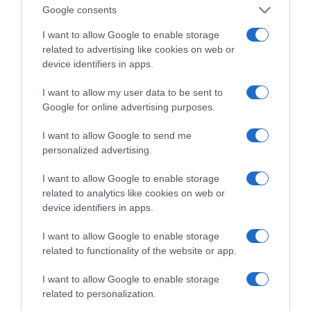
Αυτό το εύκολο
Google consents
hairstyle παραλίας
Καλοκαιρινές
είναι ό,τι πιο chic για
I want to allow Google to enable storage
διακοπές με
τα beach looks σου
related to advertising like cookies on web or
κατοικίδιο: Η checklist
που θα σου λύσει τα
device identifiers in apps.
χέρια
I want to allow my user data to be sent to
Google for online advertising purposes.
I want to allow Google to send me
personalized advertising.
Fitness routine για το καλοκαίρι: 4 hacks που
αξίζει να δοκιμάσεις
I want to allow Google to enable storage
related to analytics like cookies on web or
device identifiers in apps.
I want to allow Google to enable storage
related to functionality of the website or app.
Τσακώνεσαι συνέχεια;
Πώς να φτιάξεις το
I want to allow Google to enable storage
Ίσως φταις
αγαπημένο φαγητό της
related to personalization.
περισσότερο απ’ όσο
Cardi B στο σπίτι σε