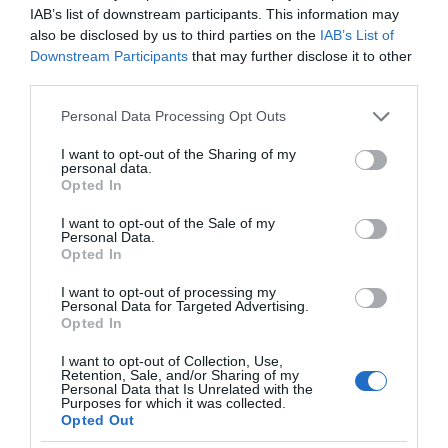
IAB’s list of downstream participants. This information may
also be disclosed by us to third parties on the
IAB’s List of
Downstream Participants
that may further disclose it to other
Μητσοτάκης: Πρεμιέρα
ΠΑΣΟΚ για ΟΣΔΕ 2026:
third parties.
για το myAGRO της
Η κυβέρνηση επιχειρεί
ΑΑΔΕ – Οι βασικές
να μετατρέψει ένα
Please note that this website/app uses one or more Google
καινοτομίες της
Personal Data Processing Opt Outs
πρωτοφανές φιάσκο
services and may gather and store information including but
πλατφόρμας
σε πρωθυπουργική
not limited to your visit or usage behaviour. You may click to
I want to opt-out of the Sharing of my
φιέστα
personal data.
grant or deny consent to Google and its third-party tags to
Opted In
use your data for below specified purposes in below Google
consent section.
I want to opt-out of the Sale of my
Personal Data.
Opted In
Το viral trick της Gen Z που δίνει ακαταμάχητο
I want to opt-out of processing my
σχήμα στα oversized σου
Personal Data for Targeted Advertising.
Opted In
I want to opt-out of Collection, Use,
Retention, Sale, and/or Sharing of my
Personal Data that Is Unrelated with the
Purposes for which it was collected.
Opted Out