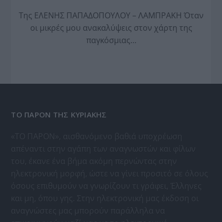
Της ΕΛΕΝΗΣ ΠΑΠΑΔΟΠΟΥΛΟΥ – ΛΑΜΠΡΑΚΗ Όταν
οι μικρές μου ανακαλύψεις στον χάρτη της
παγκόσμιας…
ΤΟ ΠΑΡΟΝ ΤΗΣ ΚΥΡΙΑΚΗΣ
«ΤΟ ΠΑΡΟΝ», αισθανόμενο βαθιά υποχρέωση
απέναντι στην αγάπη των αναγνωστών και φίλων
του, έκανε ένα βήμα ακόμη περνώντας στην
ηλεκτρονική μορφή, ώστε να γίνει προσιτό σε όλους
όσους επιθυμούν να γνωρίζουν τι γράφει, Έλληνες
και μη, όπου γης. Στην ηλεκτρονική μας έκδοση οι
αναγνώστες μας μπορούν παράλληλα να