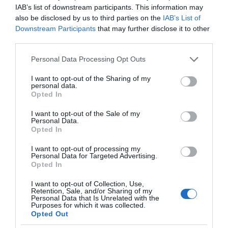
IAB’s list of downstream participants. This information may
also be disclosed by us to third parties on the
IAB’s List of
Downstream Participants
that may further disclose it to other
third parties.
Please note that this website/app uses one or more Google
Personal Data Processing Opt Outs
services and may gather and store information including but
not limited to your visit or usage behaviour. You may click to
I want to opt-out of the Sharing of my
personal data.
grant or deny consent to Google and its third-party tags to
Opted In
use your data for below specified purposes in below Google
consent section.
I want to opt-out of the Sale of my
Personal Data.
Opted In
Η ΣΤΗΛΗ ΜΑΣ
I want to opt-out of processing my
Personal Data for Targeted Advertising.
Opted In
I want to opt-out of Collection, Use,
Retention, Sale, and/or Sharing of my
Personal Data that Is Unrelated with the
Purposes for which it was collected.
Opted Out