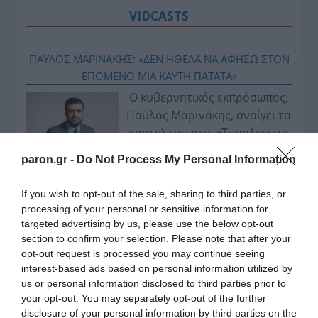
VIDCASTS
ΠΑΥΛΟΣ ΜΑΡΙΝΑΚΗΣ: «ΔΕΝ ΗΘΕΛΑ ΝΑ ΑΦΗΣΩ ΣΤΟΝ
ΕΠΟΜΕΝΟ ΜΙΑ ΚΑΥΤΗ ΠΑΤΑΤΑ»
Ο κυβερνητικός εκπρόσωπος,
Παύλος Μαρινάκης, ανοίγει τα
χαρτιά του στις «Τυπολογίες»
σε ένα vidcast που μιλάει για
paron.gr -
Do Not Process My Personal Information
τις μεγάλες τομές στον χώρο
των Μέσων Μαζικής
If you wish to opt-out of the sale, sharing to third parties, or
Ενημέρωσης. Σε μια εφ’ όλης της ύλης
processing of your personal or sensitive information for
συνέντευξη στον Βασίλη Κουφόπουλο, αναλύει
targeted advertising by us, please use the below opt-out
το χρονοδιάγραμμα για τις περιφερειακές και
section to confirm your selection. Please note that after your
opt-out request is processed you may continue seeing
ραδιοφωνικές άδειες, το πακέτο στήριξης των 80
interest-based ads based on personal information utilized by
εκατομμυρίων ευρώ για τον Τύπο, αλλά και την
us or personal information disclosed to third parties prior to
πρωτοβουλία για την άρση της ανωνυμίας στο
your opt-out. You may separately opt-out of the further
διαδίκτυο.
disclosure of your personal information by third parties on the