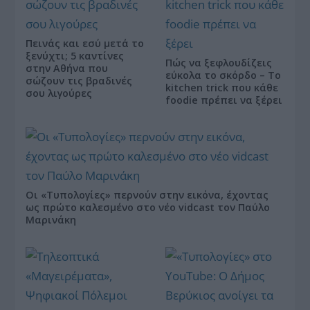
Πεινάς και εσύ μετά το
ξενύχτι; 5 καντίνες
Πώς να ξεφλουδίζεις
στην Αθήνα που
εύκολα το σκόρδο – Το
σώζουν τις βραδινές
kitchen trick που κάθε
σου λιγούρες
foodie πρέπει να ξέρει
Οι «Τυπολογίες» περνούν στην εικόνα, έχοντας
ως πρώτο καλεσμένο στο νέο vidcast τον Παύλο
Μαρινάκη