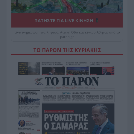
ΠΑΤΗΣΤΕ ΓΙΑ LIVE ΚΙΝΗΣΗ
Live ενημέρωση για Κηφισό, Αττική Οδό και κέντρο Αθήνας από το
paron.gr
ΤΟ ΠΑΡΟΝ ΤΗΣ ΚΥΡΙΑΚΗΣ