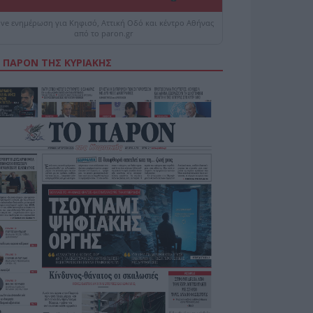
ive ενημέρωση για Κηφισό, Αττική Οδό και κέντρο Αθήνας
από το paron.gr
 ΠΑΡΟΝ ΤΗΣ ΚΥΡΙΑΚΗΣ