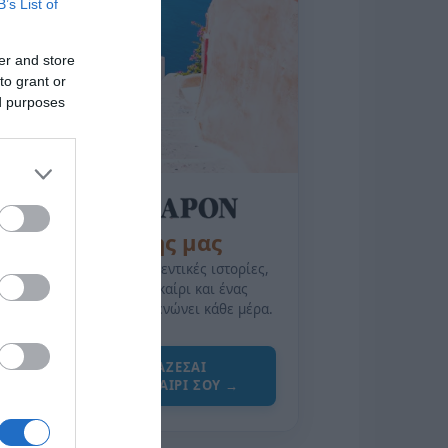
B’s List of
er and store
to grant or
ed purposes
της Ζωής μας
Οι άνθρωποι, οι αυθεντικές ιστορίες,
το ελληνικό καλοκαίρι και ένας
πολιτισμός που μας ενώνει κάθε μέρα.
ΌΣΑ ΧΡΕΙΆΖΕΣΑΙ
ΓΙΑ ΤΟ ΚΑΛΟΚΑΊΡΙ ΣΟΥ →