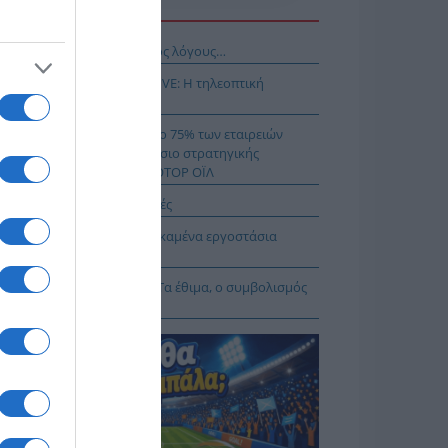
Η ΕΙΔΗΣΕΩΝ
νησαν, αλλά για τους λάθος λόγους…
αθηναϊκός – ΤΣΣΚΑ 1948 LIVE: Η τηλεοπτική
άδοση του αγώνα (ΣΚΑΪ)
μιλος AKTOR εξαγοράζει το 75% των εταιρειών
ΚΤΩΡ και THALIS στο πλαίσιο στρατηγικής
νεργασίας με τον Όμιλο ΜΟΤΟΡ ΟΪΛ
δυνος-θάνατος οι σκαλωσιές
ι βλέπουν τι γίνεται με τα καμένα εργοστάσια
ακύκλωσης
αμόρφωση του Σωτήρος: Τα έθιμα, ο συμβολισμός
 η αλλαγή του καιρού