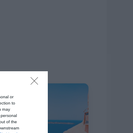
δίκτυο.
Η ΣΤΗΛΗ ΜΑΣ
sonal or
ection to
ou may
 personal
out of the
 downstream