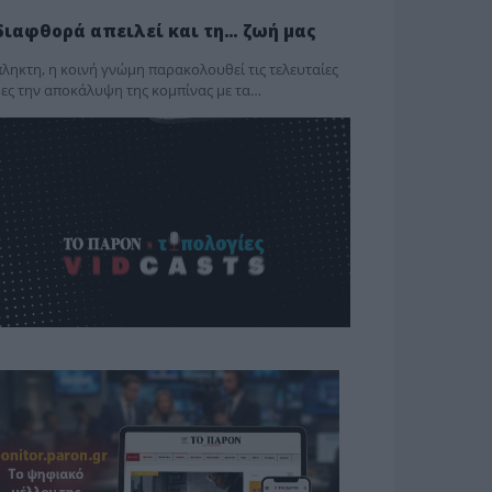
διαφθορά απειλεί και τη… ζωή μας
ληκτη, η κοινή γνώμη παρακολουθεί τις τελευταίες
ες την αποκάλυψη της κο­μπίνας με τα…