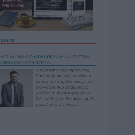
DCASTS
ΥΛΟΣ ΜΑΡΙΝΑΚΗΣ: «ΔΕΝ ΗΘΕΛΑ ΝΑ ΑΦΗΣΩ ΣΤΟΝ
ΟΜΕΝΟ ΜΙΑ ΚΑΥΤΗ ΠΑΤΑΤΑ»
Ο κυβερνητικός εκπρόσωπος,
Παύλος Μαρινάκης, ανοίγει τα
χαρτιά του στις «Τυπολογίες» σε
ένα vidcast που μιλάει για τις
μεγάλες τομές στον χώρο των
Μέσων Μαζικής Ενημέρωσης. Σε
μια εφ’ όλης της ύλης
συνέντευξη στον Βασίλη
φόπουλο, αναλύει το χρονοδιάγραμμα για τις
ιφερειακές και ραδιοφωνικές άδειες, το πακέτο
ριξης των 80 εκατομμυρίων ευρώ για τον Τύπο, αλλά
 την πρωτοβουλία για την άρση της ανωνυμίας στο