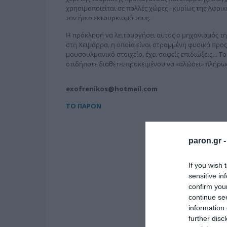
χρησιμοποιείται σε πολλές χώρες –κυρίως της Αφρι
τον ήπιο εκτουρκισμό τους.
Η πρόκληση να λειτουργήσει αυτός ο μηχανισμός τ
στη Χειμάρρα, η οποία είναι στραμμένη φυσικά προς
μουσουλμανικό στοιχείο, έχει σαφείς επιδιώξεις… Τ
οτιδήποτε διαθέτει προκειμένου να «αλώσει» πλήρ
exofrenikos@hotmail.com
ΤΟ ΠΑΡΟΝ
paron.gr 
If you wish 
sensitive in
confirm you
continue se
information 
further disc