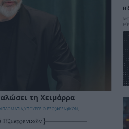
Η 
Έκπ
μέρ
 αλώσει τη Χειμάρρα
ΔΙΠΛΩΜΑΤΙΑ
,
ΥΠΟΥΡΓΕΙΟ ΕΞΩ(ΦΡΕΝ)ΙΚΩΝ
,