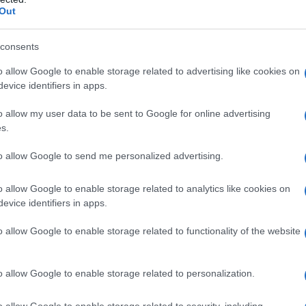
ς…
ΡΟ
Out
Ξύπ
consents
Παν
Tote bag obsession: Βρήκαμε την τσάντα
μετ
o allow Google to enable storage related to advertising like cookies on
που θα «κουβαλήσει» όλο το καλοκαίρι
evice identifiers in apps.
σου
Ο Ό
ΗΛΕ
o allow my user data to be sent to Google for online advertising
συ
s.
Κίν
Summer friendship era: Γιατί οι διακοπές
to allow Google to send me personalized advertising.
Όλο
με την παρέα κερδίζουν ξανά την καρδιά
αν
μας
o allow Google to enable storage related to analytics like cookies on
Μετ
evice identifiers in apps.
και
o allow Google to enable storage related to functionality of the website
Jaafar Jackson: Από τον «Michael» στο
«Supermax» με τον Will Smith
o allow Google to enable storage related to personalization.
o allow Google to enable storage related to security, including