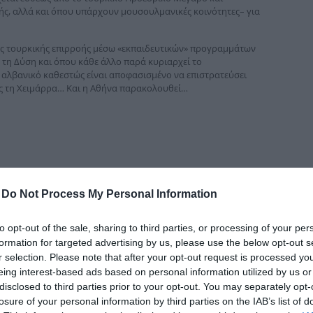
δια
κής, αλλά και όπου υπάρχουν μουσουλμανικές κοινότητες– για
ης τουρκικής επιρροής μέσω «εκπαιδευτικών» προγραμμάτων
 τη Δύση και όπου κάθε άλλο παρά κυριαρχεί το
ο αλβανικό καθεστώς είναι αποφασισμένο να επιστρατεύσει
ως τη Χειμάρρα… Και η Αθήνα παρακολουθεί…
-
Do Not Process My Personal Information
to opt-out of the sale, sharing to third parties, or processing of your per
formation for targeted advertising by us, please use the below opt-out s
r selection. Please note that after your opt-out request is processed y
eing interest-based ads based on personal information utilized by us or
disclosed to third parties prior to your opt-out. You may separately opt-
losure of your personal information by third parties on the IAB’s list of