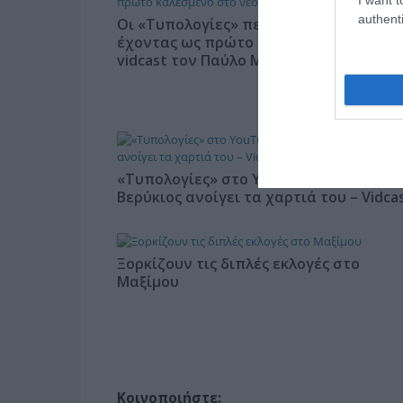
authenti
Οι «Τυπολογίες» περνούν στην εικόνα,
έχοντας ως πρώτο καλεσμένο στο νέο
vidcast τον Παύλο Μαρινάκη
«Τυπολογίες» στο YouTube: Ο Δήμος
Βερύκιος ανοίγει τα χαρτιά του – Vidca
Ξορκίζουν τις διπλές εκλογές στο
Μαξίμου
Κοινοποιήστε: