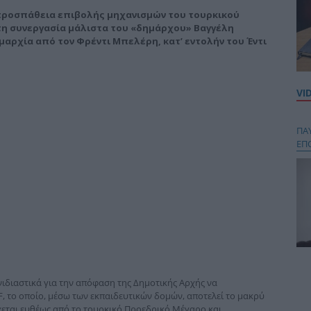
προσπάθεια επιβολής μηχανισμών του τουρκικού
τη συνεργασία μάλιστα του «δημάρχου» Βαγγέλη
αρχία από τον Φρέντι Μπελέρη, κατ’ εντολήν του Έντι
VI
ΠΑ
ΕΠ
Κου
περ
νιδιαστικά για την απόφαση της Δημοτικής Αρχής να
στή
, το οποίο, μέσω των εκπαιδευτικών δομών, αποτελεί το μακρύ
και
χεται ευθέως από το τουρκικό Προεδρικό Μέγαρο και