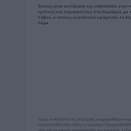
Έντονη ήταν αντίδραση της ΟΜΟΝΟΙΑΣ στην 
κράτους και παρακράτους στη Χειμάρρα, με 
Τάβου, ο οποίος ουσιαστικά υφάρπαξε τη δημ
Ράμα.
Τώρα, οι κάτοικοι της Χειμάρρας ενημερώθηκαν αιφ
εγκατασταθεί στην πόλη το τουρκικό Ίδρυμα MAARIF
χέρι της τουρκικής προπαγάνδας και επιρροής, ελέγ