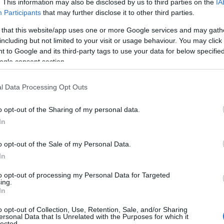
. This information may also be disclosed by us to third parties on the
IA
Participants
that may further disclose it to other third parties.
 that this website/app uses one or more Google services and may gath
including but not limited to your visit or usage behaviour. You may click 
 to Google and its third-party tags to use your data for below specifi
ogle consent section.
ενικών” ΕΔΩ
l Data Processing Opt Outs
o opt-out of the Sharing of my personal data.
In
o opt-out of the Sale of my Personal Data.
In
to opt-out of processing my Personal Data for Targeted
ing.
In
Κίνδυνος-θάνατος οι σκαλωσιές
o opt-out of Collection, Use, Retention, Sale, and/or Sharing
ersonal Data that Is Unrelated with the Purposes for which it
lected.