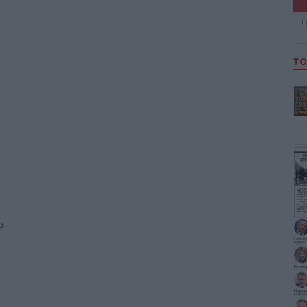
L
ΤΟ
υ