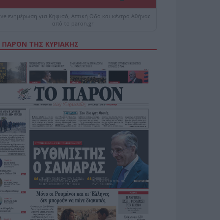
ive ενημέρωση για Κηφισό, Αττική Οδό και κέντρο Αθήνας
από το paron.gr
 ΠΑΡΟΝ ΤΗΣ ΚΥΡΙΑΚΗΣ