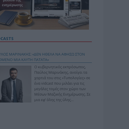
DCASTS
ΥΛΟΣ ΜΑΡΙΝΑΚΗΣ: «ΔΕΝ ΗΘΕΛΑ ΝΑ ΑΦΗΣΩ ΣΤΟΝ
ΟΜΕΝΟ ΜΙΑ ΚΑΥΤΗ ΠΑΤΑΤΑ»
Ο κυβερνητικός εκπρόσωπος,
Παύλος Μαρινάκης, ανοίγει τα
χαρτιά του στις «Τυπολογίες» σε
ένα vidcast που μιλάει για τις
μεγάλες τομές στον χώρο των
Μέσων Μαζικής Ενημέρωσης. Σε
μια εφ’ όλης της ύλης
συνέντευξη στον Βασίλη
φόπουλο, αναλύει το χρονοδιάγραμμα για τις
ιφερειακές και ραδιοφωνικές άδειες, το πακέτο
ριξης των 80 εκατομμυρίων ευρώ για τον Τύπο, αλλά
 την πρωτοβουλία για την άρση της ανωνυμίας στο