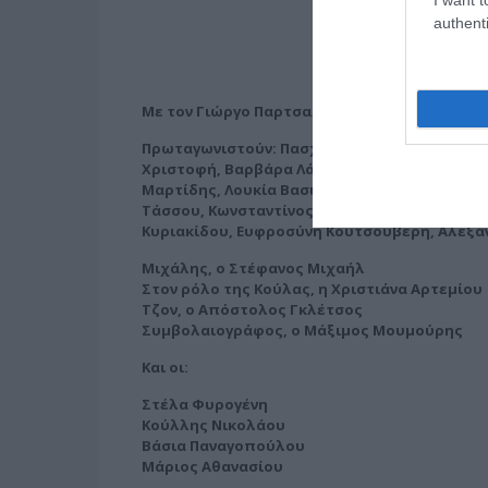
authenti
Με τον Γιώργο Παρτσαλάκη
Πρωταγωνιστούν: Πασχάλης Τσαρούχας, Αντι
Χριστοφή, Βαρβάρα Λάρμου, Ιφιγένεια Τζόλα
Μαρτίδης, Λουκία Βασιλείου, Μάριος Μαριόλ
Τάσσου, Κωνσταντίνος Χειλάς, Στέλλα Κωστο
Κυριακίδου, Ευφροσύνη Κουτσουβέρη, Αλεξά
Μιχάλης, ο Στέφανος Μιχαήλ
Στον ρόλο της Κούλας, η Χριστιάνα Αρτεμίου
Τζον, ο Απόστολος Γκλέτσος
Συμβολαιογράφος, ο Μάξιμος Μουμούρης
Και οι:
Στέλα Φυρογένη
Κούλλης Νικολάου
Βάσια Παναγοπούλου
Μάριος Αθανασίου