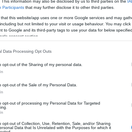
. This information may also be disclosed by us to third parties on the
IA
Participants
that may further disclose it to other third parties.
 that this website/app uses one or more Google services and may gath
έντονα συναισθηματικά φορτία. Η εισβολή της οικογένειας
including but not limited to your visit or usage behaviour. You may click 
 φέρνοντας στο προσκήνιο σκοτεινά μυστικά, παλιούς
 to Google and its third-party tags to use your data for below specifi
 να καταστρέψει ό,τι έχει απομείνει όρθιο.
ogle consent section.
l Data Processing Opt Outs
o opt-out of the Sharing of my personal data.
In
o opt-out of the Sale of my Personal Data.
In
to opt-out of processing my Personal Data for Targeted
ing.
In
o opt-out of Collection, Use, Retention, Sale, and/or Sharing
ersonal Data that Is Unrelated with the Purposes for which it
 serial killer εξαπλώνεται, απειλώντας ακόμα και τους πιο
lected.