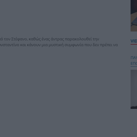
από τον Στέφανο, καθώς ένας άντρας παρακολουθεί την
VI
νσταντίνο και κάνουν μια μυστική συμφωνία που δεν πρέπει να
ΠΑ
ΕΠ
Κου
περ
στή
και