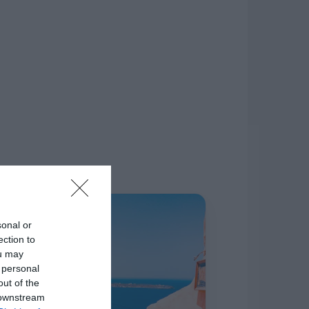
δίκτυο.
Η ΣΤΗΛΗ ΜΑΣ
sonal or
ection to
ou may
 personal
out of the
 downstream