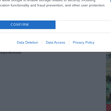
cation functionality and fraud prevention, and other user protection.
CONFIRM
ΔΕ
γόνη Κουλουκάκου, Αντωνία Χαραλάμπους, Έλενα
, Στέφανη Χαραλάμπους, Γιάννης Κρητικός, Αλέξανδρος
Data Deletion
Data Access
Privacy Policy
ος, Θεόφιλος Πασχάλης, Μίλτος Χαρόβας, Ειρήνη
πούλου, Ντένια Ψυλλιά, Βίκυ Διαμαντοπούλου, Ντόρις
νδρα Ντούνη