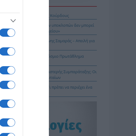
Η ΕΙΔΗΣΕΩΝ
σχέδιο του Ισραήλ για τους Κούρδους
Λιακούλη: «Το σκάνδαλο των υποκλοπών δεν μπορεί
μείνει στο σκοτάδι ενός αρχείου»
ΠΑΡΟΝ: Ρυθμιστής ο Αντώνης Σαμαράς – Απειλή για
πασία – Η Ελλάδα στο Παγκόσμιο Πρωτάθλημα
ασίας!
κοίνωση της Ελληνικής Αριστερής Συμπαράταξης: Οι
ιστοι» τελευταίοι των τελευταίων
ηνικός Ερυθρός Σταυρός: Τι πρέπει να περιέχει ένα
ρμακείο διακοπών