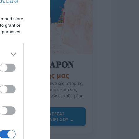
B’s List of
er and store
to grant or
ed purposes
της Ζωής μας
Οι άνθρωποι, οι αυθεντικές ιστορίες,
το ελληνικό καλοκαίρι και ένας
πολιτισμός που μας ενώνει κάθε μέρα.
ΌΣΑ ΧΡΕΙΆΖΕΣΑΙ
ΓΙΑ ΤΟ ΚΑΛΟΚΑΊΡΙ ΣΟΥ →