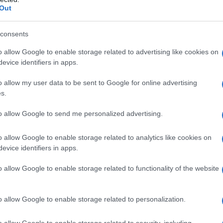
 παρελθόντος δεν έχουν επουλωθεί.
ΡΟ
Out
ο σοκ από το φιάσκο του γάμου της Βασιλικής και το νέο
Το 
ι να παλεύει με τα χτυπήματα της προδοσίας από τον Τζον και
consents
Ε. 
να 
o allow Google to enable storage related to advertising like cookies on
 έρωτας δεν σταματά να διεκδικεί χώρο. Ένας νέος μεγάλος
evice identifiers in apps.
ν πόνο, αποδεικνύοντας πως ακόμη και στο πιο σκληρό χώμα, η
ΤΟ 
ΝΔ
o allow my user data to be sent to Google for online advertising
Ιπ
s.
Ιππ
to allow Google to send me personalized advertising.
Ανα
«άρ
o allow Google to enable storage related to analytics like cookies on
Ελλ
evice identifiers in apps.
φα
o allow Google to enable storage related to functionality of the website
o allow Google to enable storage related to personalization.
o allow Google to enable storage related to security, including