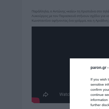
Παράλληλα, ο Αντώνης «καίει» τη Χριστιάνα στο τηλέ
Λυκούργος με τον Παρασκευά στήνουν σχέδιο για να γ
Κωνσταντίνο αφήνοντας ένα γράμμα, και η Αριάδνη 
paron.gr 
If you wish 
sensitive in
confirm you
continue se
information 
further disc