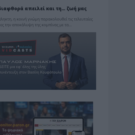
διαφθορά απειλεί και τη… ζωή μας
ληκτη, η κοινή γνώμη παρακολουθεί τις τελευταίες
ες την αποκάλυψη της κο­μπίνας με τα…