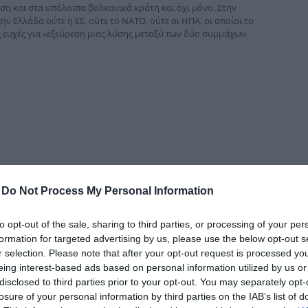
ση και στα υπόλοιπα βαλκανικά κράτη και όχι μόνο. Στην
δια
 Ελλάδα ούτε η ΕΕ, ούτε το ΝΑΤΟ, ούτε οι ΗΠΑ, οι οποίοι το
 ευχές για «εξεύρεση μιας λύσης μεταξύ των δύο συμμάχων
-
Do Not Process My Personal Information
to opt-out of the sale, sharing to third parties, or processing of your per
formation for targeted advertising by us, please use the below opt-out s
r selection. Please note that after your opt-out request is processed y
eing interest-based ads based on personal information utilized by us or
 Τουρκίας στην Κύπρο αλλά και αργότερα στην επίθεση στα Ίμια;
disclosed to third parties prior to your opt-out. You may separately opt-
αρία και Ρουμανία, όπως και αυτή με την Αίγυπτο και το Ισραήλ
losure of your personal information by third parties on the IAB’s list of
ει ο έλληνας πρωθυπουργός και ο έλληνας υπουργός Εθνικής