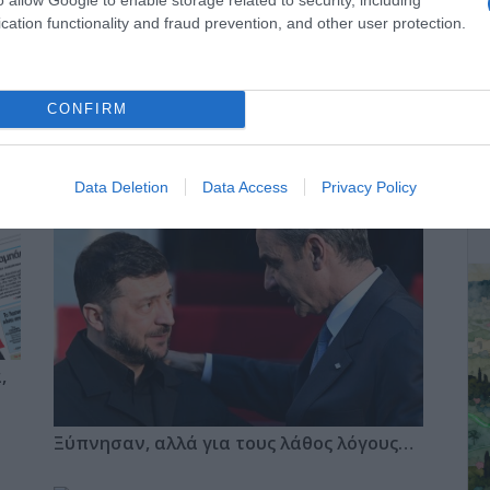
στε να ταυτισθεί αυτή με το εύρος των 10 ν.μ. της εναερίας
cation functionality and fraud prevention, and other user protection.
 ν.μ.
ν ώτα ακούειν ακουέτω!
CONFIRM
ΔΕ
Data Deletion
Data Access
Privacy Policy
,
Ξύπνησαν, αλλά για τους λάθος λόγους…