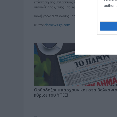
επέκταση της θαλάσσιας έκτασης αυτής στα 10 ν.μ., ώ
authenti
αιγιαλίτιδος ζώνης μας. Αργότερα βλέπουμε για τα 12
Καλή χρονιά σε όλους μας και ο Θεός βοηθός! Ο έχω
Φωτό:
abcnews.go.com
Ορθόδοξοι υπάρχουν και στα Βαλκάνια
κύριοι του ΥΠΕΞ!