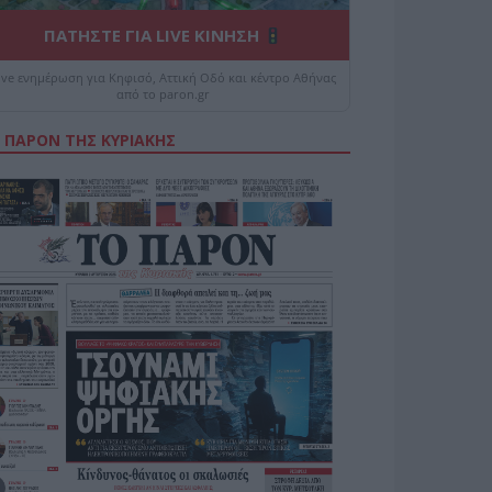
ΠΑΤΗΣΤΕ ΓΙΑ LIVE ΚΙΝΗΣΗ
ive ενημέρωση για Κηφισό, Αττική Οδό και κέντρο Αθήνας
από το paron.gr
 ΠΑΡΟΝ ΤΗΣ ΚΥΡΙΑΚΗΣ