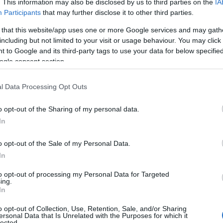
. This information may also be disclosed by us to third parties on the
IA
Participants
that may further disclose it to other third parties.
πτωση αυτή δεν θα είναι πολύ εύκολη. Ας είναι καλά αυτοί που
 το καλοκαίρι του 2018, κατ’ επιταγήν των ΗΠΑ, επειδή η
 that this website/app uses one or more Google services and may gath
ρούσε στη δημιουργία της Συμφωνίας των Πρεσπών, κάνοντας
including but not limited to your visit or usage behaviour. You may click 
οκειμένου να μην υπάρξει συμφωνία για την ονομασία των
 to Google and its third-party tags to use your data for below specifi
ο ΝΑΤΟ.
ogle consent section.
πάρχει μια γερμανική παροιμία: «Προχωρήσαμε περισσότερο
οτέλεσμα του τερατουργήματος της Συμφωνίας των Πρεσπών, το
l Data Processing Opt Outs
τίας μπορεί να αποτρέψει, αρνούμενος να επικυρώσει αυτή, αν
πό άλλους βουλευτές, ή τουλάχιστον να αρνηθεί την ανταλλαγή
o opt-out of the Sharing of my personal data.
ην ξεχνάμε ότι ολόκληρος σχεδόν ο ελληνικός λαός στη
In
ράζεται εναντίον της Συμφωνίας αυτής! Άλλωστε βρισκόμαστε
o opt-out of the Sale of my Personal Data.
σίπρας, ως και υπουργός των Εξωτερικών πλέον, να επανορθώσει
In
τερο δυνατόν, γιατί οι καιροί είναι αρκετά δύσκολοι, και κυρίως
 Πρεσπών, γενεσιουργό αιτία αρνητικών γεγονότων για τη χώρα
to opt-out of processing my Personal Data for Targeted
ing.
In
 χώρα μας, αν χειροτερέψουν τα πράγματα, εγγυώνται οι
o opt-out of Collection, Use, Retention, Sale, and/or Sharing
ersonal Data that Is Unrelated with the Purposes for which it
lected.