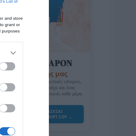
B’s List of
er and store
to grant or
ed purposes
της Ζωής μας
Οι άνθρωποι, οι αυθεντικές ιστορίες,
το ελληνικό καλοκαίρι και ένας
πολιτισμός που μας ενώνει κάθε μέρα.
ΌΣΑ ΧΡΕΙΆΖΕΣΑΙ
ΓΙΑ ΤΟ ΚΑΛΟΚΑΊΡΙ ΣΟΥ →