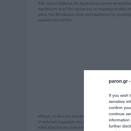
Κάτι τέτοιο βεβαίως θα προκαλέσει γενική αναστάτω
περίπτωση αυτή δεν πρόκειται να συμπαρασταθεί στην
μόνο που θα κάνουν είναι να εκφράσουν τις γνωστές
κρατών στο ΝΑΤΟ».
paron.gr 
If you wish 
sensitive in
confirm you
continue se
Μήπως το ίδιο δεν έκαναν το 1974 στην επίθεση της
information 
Η πολιτική συμμαχία της χώρας μας με Σερβία, Βουλγ
further disc
καλά κρατάνε και είναι κάτι που πολύ σωστά στηρίζ