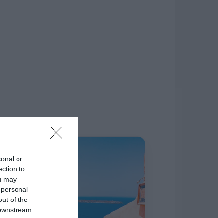
δίκτυο.
Η ΣΤΗΛΗ ΜΑΣ
sonal or
ection to
ou may
 personal
out of the
 downstream