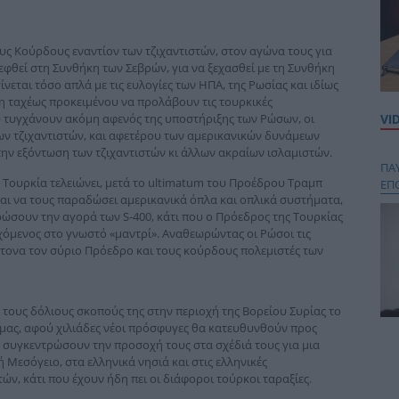
ους Κούρδους εναντίον των τζιχαντιστών, στον αγώνα τους για
εφθεί στη Συνθήκη των Σεβρών, για να ξεχασθεί με τη Συνθήκη
ίνεται τόσο απλά με τις ευλογίες των ΗΠΑ, της Ρωσίας και ιδίως
δη ταχέως προκειμένου να προλάβουν τις τουρκικές
υ τυγχάνουν ακόμη αφενός της υποστήριξης των Ρώσων, οι
VI
ων τζιχαντιστών, και αφετέρου των αμερικανικών δυνάμεων
ην εξόντωση των τζιχαντιστών κι άλλων ακραίων ισλαμιστών.
ΠΑ
ν Τουρκία τελειώνει, μετά το ultimatum του Προέδρου Τραμπ
ΕΠ
ται να τους παραδώσει αμερικανικά όπλα και οπλικά συστήματα,
ρώσουν την αγορά των S-400, κάτι που ο Πρόεδρος της Τουρκίας
χόμενος στο γνωστό «μαντρί». Αναθεωρώντας οι Ρώσοι τις
ντονα τον σύριο Πρόεδρο και τους κούρδους πολεμιστές των
τους δόλιους σκοπούς της στην περιοχή της Βορείου Συρίας το
α μας, αφού χιλιάδες νέοι πρόσφυγες θα κατευθυνθούν προς
Κου
να συγκεντρώσουν την προσοχή τους στα σχέδιά τους για μια
περ
 Μεσόγειο, στα ελληνικά νησιά και στις ελληνικές
στή
ών, κάτι που έχουν ήδη πει οι διάφοροι τούρκοι ταραξίες.
και