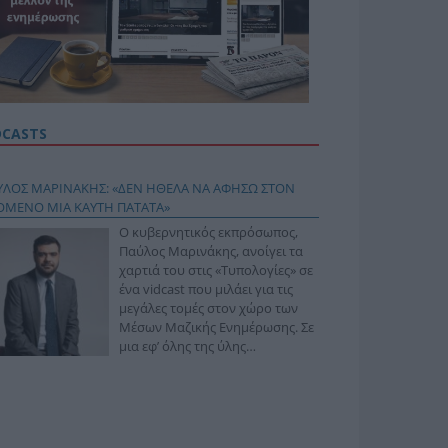
DCASTS
ΥΛΟΣ ΜΑΡΙΝΑΚΗΣ: «ΔΕΝ ΗΘΕΛΑ ΝΑ ΑΦΗΣΩ ΣΤΟΝ
ΟΜΕΝΟ ΜΙΑ ΚΑΥΤΗ ΠΑΤΑΤΑ»
Ο κυβερνητικός εκπρόσωπος,
Παύλος Μαρινάκης, ανοίγει τα
χαρτιά του στις «Τυπολογίες» σε
ένα vidcast που μιλάει για τις
μεγάλες τομές στον χώρο των
Μέσων Μαζικής Ενημέρωσης. Σε
μια εφ’ όλης της ύλης
συνέντευξη στον Βασίλη
φόπουλο, αναλύει το χρονοδιάγραμμα για τις
ιφερειακές και ραδιοφωνικές άδειες, το πακέτο
ριξης των 80 εκατομμυρίων ευρώ για τον Τύπο, αλλά
 την πρωτοβουλία για την άρση της ανωνυμίας στο