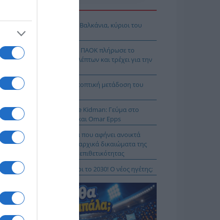
Η ΕΙΔΗΣΕΩΝ
όδοξοι υπάρχουν και στα Βαλκάνια, κύριοι του
Ξ!
χρολουσία στην Τούμπα: Ο ΠΑΟΚ πλήρωσε το
λακ άουτ» των 17 δευτερολέπτων και τρέχει για την
τροπή στο Βέλγιο
Κ – Άντερλεχτ LIVE: Η τηλεοπτική μετάδοση του
ώνα (OPEN)
 Μύκονο βρίσκεται η Nicole Kidman: Γεύμα στο
mos μαζί με Zoe Saldaña και Omar Epps
α Δούρου: Θολή συμφωνία που αφήνει ανοικτά
τήματα σχετικά με τα κυριαρχικά δικαιώματα της
άδας έναντι της τουρκικής επιθετικότητας
ιλάν Βιτάλις στην ΑΕΚ μέχρι το 2030! Ο νέος ηγέτης;