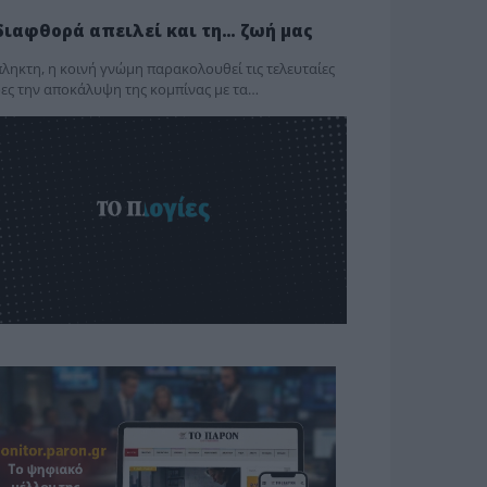
διαφθορά απειλεί και τη… ζωή μας
ληκτη, η κοινή γνώμη παρακολουθεί τις τελευταίες
ες την αποκάλυψη της κο­μπίνας με τα…