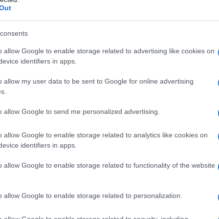
ΡΟ
Out
Ορθ
consents
ΥΠΕ
Ψυ
o allow Google to enable storage related to advertising like cookies on
«μπ
evice identifiers in apps.
ανα
o allow my user data to be sent to Google for online advertising
ΠΑΟ
s.
αγ
Στη
to allow Google to send me personalized advertising.
Nam
Ρέν
o allow Google to enable storage related to analytics like cookies on
ηση της ελληνικής κυριαρχίας και των αποκλειστικών
ερω
evice identifiers in apps.
ο, όπως τόσο επιδεικτικά αναφέρει ο τούρκος Πρόεδρος και ο
Ελλ
 ξαναδεί την Ανατολική Θράκη, διότι υπάρχουν πολλοί που
o allow Google to enable storage related to functionality of the website
Ο Μ
ν χρόνων. Κάτι που είχε προτείνει το 1922 και ο εκτελεσθείς
ου Γούναρη και λίγο αργότερα ο Πρόεδρος Πάγκαλος, αρνηθείς
έλος, ο οποίος λίγο αργότερα ήξερε όμως να προτείνει την
o allow Google to enable storage related to personalization.
ασιατικού Ελληνισμού Κεμάλ Ατατούρκ.
ής αιγιαλίτιδας ζώνης, για μία ακόμη φορά προτείνουμε την
o allow Google to enable storage related to security, including