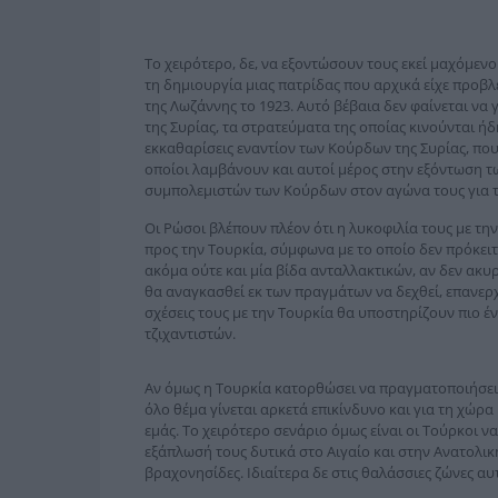
Το χειρότερο, δε, να εξοντώσουν τους εκεί μαχόμεν
τη δημιουργία μιας πατρίδας που αρχικά είχε προβλ
της Λωζάννης το 1923. Αυτό βέβαια δεν φαίνεται να γ
της Συρίας, τα στρατεύματα της οποίας κινούνται ή
εκκαθαρίσεις εναντίον των Κούρδων της Συρίας, πο
οποίοι λαμβάνουν και αυτοί μέρος στην εξόντωση τ
συμπολεμιστών των Κούρδων στον αγώνα τους για τ
Οι Ρώσοι βλέπουν πλέον ότι η λυκοφιλία τους με τη
προς την Τουρκία, σύμφωνα με το οποίο δεν πρόκει
ακόμα ούτε και μία βίδα ανταλλακτικών, αν δεν ακυ
θα αναγκασθεί εκ των πραγμάτων να δεχθεί, επανερ
σχέσεις τους με την Τουρκία θα υποστηρίζουν πιο έ
τζιχαντιστών.
Αν όμως η Τουρκία κατορθώσει να πραγματοποιήσει 
όλο θέμα γίνεται αρκετά επικίνδυνο και για τη χώρ
εμάς. Το χειρότερο σενάριο όμως είναι οι Τούρκοι 
εξάπλωσή τους δυτικά στο Αιγαίο και στην Ανατολική
βραχονησίδες. Ιδιαίτερα δε στις θαλάσσιες ζώνες αυτ