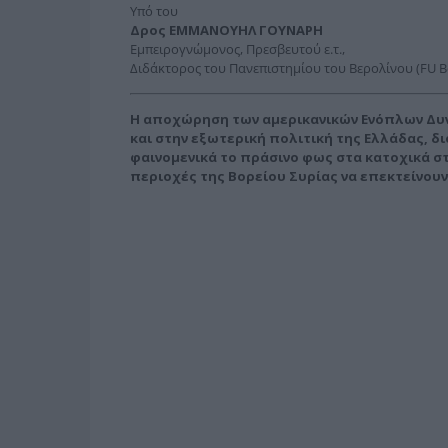
Υπό του
Δρος ΕΜΜΑΝΟΥΗΛ ΓΟΥΝΑΡΗ
Εμπειρογνώμονος, Πρεσβευτού ε.τ.,
Διδάκτορος του Πανεπιστημίου του Βερολίνου (FU Be
H αποχώρηση των αμερικανικών Ενόπλων Δυ
και στην εξωτερική πολιτική της Ελλάδας, 
φαινομενικά το πράσινο φως στα κατοχικά σ
περιοχές της Βορείου Συρίας να επεκτείνουν