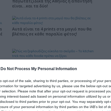
παγωτατζίδικα της Αθήνας η απάντηση
δια
είναι…και τα δύο!
s
Αυτά είναι τα 4 prints στα μαγιό που θα
φέ
βλέπεις σε κάθε παραλία φέτος!
Πώς να ξεφλουδίζεις εύκολα το σκόρδο –
Το kitchen trick που κάθε foodie πρέπει
-
Do Not Process My Personal Information
να ξέρει
to opt-out of the sale, sharing to third parties, or processing of your per
formation for targeted advertising by us, please use the below opt-out s
r selection. Please note that after your opt-out request is processed y
eing interest-based ads based on personal information utilized by us or
Τηλεοπτικά «Μαγειρέματα», Ψηφιακοί
disclosed to third parties prior to your opt-out. You may separately opt-
Πόλεμοι και ένα… Τσουνάμι Αλλαγών: Η
losure of your personal information by third parties on the IAB’s list of
Εβδομάδα που Ανακάτεψε την Τράπουλα