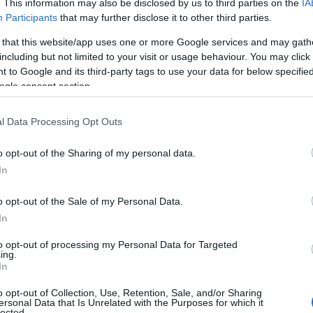
. This information may also be disclosed by us to third parties on the
IA
των Ελληνικών Media
Participants
that may further disclose it to other third parties.
 that this website/app uses one or more Google services and may gath
including but not limited to your visit or usage behaviour. You may click 
 to Google and its third-party tags to use your data for below specifi
ΤΣΟΥΝΑΜΙ ψηφιακής οργής…
ogle consent section.
st
συμπαρασύρει την κυβέρνηση
l Data Processing Opt Outs
o opt-out of the Sharing of my personal data.
Ο καιρός των επομένων ημερών:
In
Κανονικός Αύγουστος με δυνατούς
βοριάδες και σταδιακή άνοδο της
o opt-out of the Sale of my Personal Data.
θερμοκρασίας
In
to opt-out of processing my Personal Data for Targeted
ing.
In
o opt-out of Collection, Use, Retention, Sale, and/or Sharing
ersonal Data that Is Unrelated with the Purposes for which it
lected.