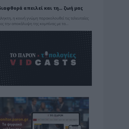
διαφθορά απειλεί και τη… ζωή μας
ληκτη, η κοινή γνώμη παρακολουθεί τις τελευταίες
ες την αποκάλυψη της κο­μπίνας με τα…