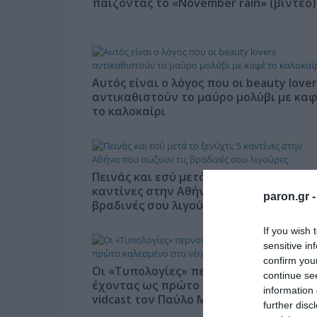
παίζοντας το «November rain» (βίντεο)
Αυτός είναι ο λόγος που οι beauty lover
αντικαθιστούν το μαύρο μολύβι με κα
το καλοκαίρι
Πεινάς και εσύ μετά το ξενύχτι; 5
καντίνες στην Αθήνα που σώζουν τις
paron.gr 
βραδινές σου λιγούρες
If you wish 
sensitive in
confirm you
Οι «Τυπολογίες» περνούν στην εικόνα,
continue se
έχοντας ως πρώτο καλεσμένο στο νέο
information 
vidcast τον Παύλο Μαρινάκη
further disc