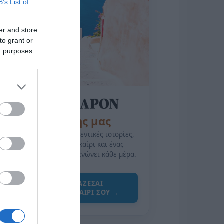
B’s List of
er and store
to grant or
ed purposes
της Ζωής μας
Οι άνθρωποι, οι αυθεντικές ιστορίες,
το ελληνικό καλοκαίρι και ένας
πολιτισμός που μας ενώνει κάθε μέρα.
ΌΣΑ ΧΡΕΙΆΖΕΣΑΙ
ΓΙΑ ΤΟ ΚΑΛΟΚΑΊΡΙ ΣΟΥ →