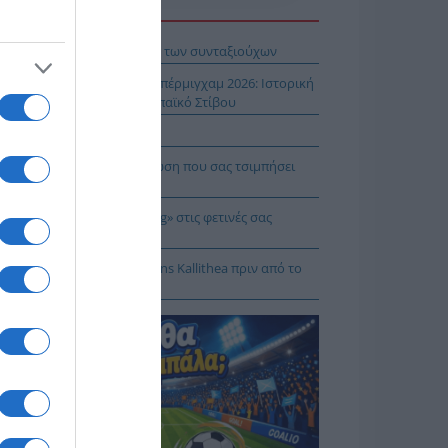
Η ΕΙΔΗΣΕΩΝ
βληματίζει το κύμα φυγής των συνταξιούχων
ίστροφη μέτρηση για το Μπέρμιγχαμ 2026: Ιστορική
ηνική παρουσία στο Ευρωπαϊκό Στίβου
αυτιλία εκπέμπει «SOS»
πρέπει να κάνετε σε περίπτωση που σας τσιμπήσει
β μέδουσα
 να κάνετε «smart spending» στις φετινές σας
ακοπές
: Πρόβα τζενεράλε με Athens Kallithea πριν από το
per Cup