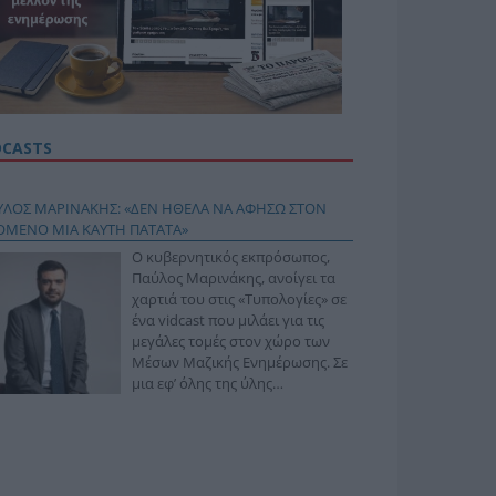
DCASTS
ΥΛΟΣ ΜΑΡΙΝΑΚΗΣ: «ΔΕΝ ΗΘΕΛΑ ΝΑ ΑΦΗΣΩ ΣΤΟΝ
ΟΜΕΝΟ ΜΙΑ ΚΑΥΤΗ ΠΑΤΑΤΑ»
Ο κυβερνητικός εκπρόσωπος,
Παύλος Μαρινάκης, ανοίγει τα
χαρτιά του στις «Τυπολογίες» σε
ένα vidcast που μιλάει για τις
μεγάλες τομές στον χώρο των
Μέσων Μαζικής Ενημέρωσης. Σε
μια εφ’ όλης της ύλης
συνέντευξη στον Βασίλη
φόπουλο, αναλύει το χρονοδιάγραμμα για τις
ιφερειακές και ραδιοφωνικές άδειες, το πακέτο
ριξης των 80 εκατομμυρίων ευρώ για τον Τύπο, αλλά
 την πρωτοβουλία για την άρση της ανωνυμίας στο