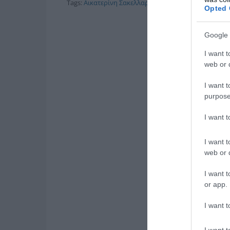
Tags:
Αικατερίνη Σακελλαροπούλου
,
ΕΘΝΙΚΗ ΤΡΑΓΩ
Opted 
Google 
I want t
web or d
I want t
purpose
I want 
I want t
web or d
I want t
or app.
I want t
I want t