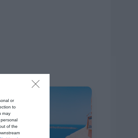
δίκτυο.
Η ΣΤΗΛΗ ΜΑΣ
sonal or
ection to
ou may
 personal
out of the
 downstream