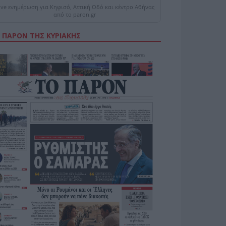
ive ενημέρωση για Κηφισό, Αττική Οδό και κέντρο Αθήνας
από το paron.gr
 ΠΑΡΟΝ ΤΗΣ ΚΥΡΙΑΚΗΣ