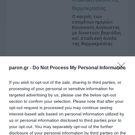
Ο καιρός των
επομένων ημερών:
Κανονικός Αύγουστος
με δυνατούς βοριάδες
και σταδιακή άνοδο
της θερμοκρασίας
Κοινοποιήστε:
paron.gr -
Do Not Process My Personal Information
Facebook
If you wish to opt-out of the sale, sharing to third parties, or
X
processing of your personal or sensitive information for
LinkedIn
targeted advertising by us, please use the below opt-out
section to confirm your selection. Please note that after your
Tags:
γράφουν
,
ΔΗΜΗΤΡΗΣ ΚΟΥΒΕΛΑΣ
,
opt-out request is processed you may continue seeing
ΕΝΕΡΓΕΙΑΚΗ ΚΡΙΣΗ
,
ΝΕΑ ΔΗΜΟΚΡΑΤΙΑ
,
interest-based ads based on personal information utilized by
ΠΟΛΙΤΙΚΗ
,
ΤΟ ΠΑΡΟΝ ΤΗΣ ΚΥΡΙΑΚΗΣ
us or personal information disclosed to third parties prior to
your opt-out. You may separately opt-out of the further
disclosure of your personal information by third parties on the