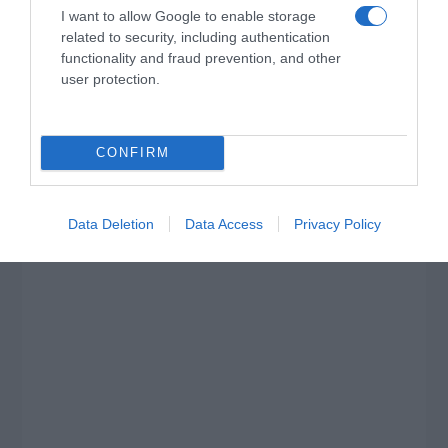
Παύλος Μαρινάκης, ανοίγει τα
I want to allow Google to enable storage
χαρτιά του στις «Τυπολογίες»
related to security, including authentication
functionality and fraud prevention, and other
σε ένα vidcast που μιλάει για
user protection.
τις μεγάλες τομές στον χώρο
των Μέσων Μαζικής
Ενημέρωσης. Σε μια εφ’ όλης της ύλης
CONFIRM
συνέντευξη στον Βασίλη Κουφόπουλο, αναλύει
το χρονοδιάγραμμα για τις περιφερειακές και
ραδιοφωνικές άδειες, το πακέτο στήριξης των 80
Data Deletion
Data Access
Privacy Policy
εκατομμυρίων ευρώ για τον Τύπο, αλλά και την
πρωτοβουλία για την άρση της ανωνυμίας στο
διαδίκτυο.