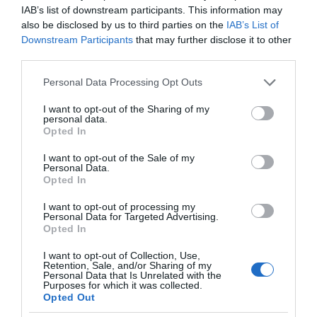
IAB’s list of downstream participants. This information may
also be disclosed by us to third parties on the
IAB’s List of
Downstream Participants
that may further disclose it to other
third parties.
Please note that this website/app uses one or more Google
Personal Data Processing Opt Outs
services and may gather and store information including but
not limited to your visit or usage behaviour. You may click to
I want to opt-out of the Sharing of my
Η διαφθορά απειλεί και τη… ζωή μας
personal data.
grant or deny consent to Google and its third-party tags to
Opted In
use your data for below specified purposes in below Google
Έκπληκτη, η κοινή γνώμη παρακολουθεί τις
consent section.
I want to opt-out of the Sale of my
τελευταίες μέρες την αποκάλυψη της κο­μπίνας
Personal Data.
με τα…
Opted In
I want to opt-out of processing my
Personal Data for Targeted Advertising.
Opted In
I want to opt-out of Collection, Use,
Retention, Sale, and/or Sharing of my
Personal Data that Is Unrelated with the
Purposes for which it was collected.
Opted Out