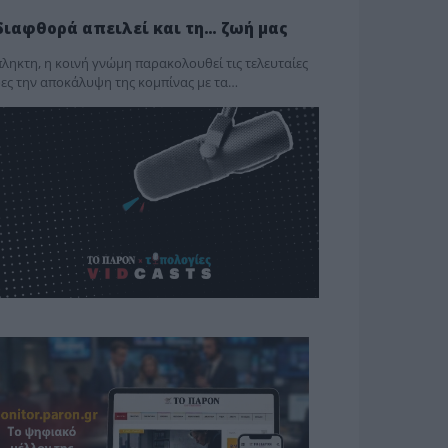
διαφθορά απειλεί και τη… ζωή μας
ληκτη, η κοινή γνώμη παρακολουθεί τις τελευταίες
ες την αποκάλυψη της κο­μπίνας με τα…