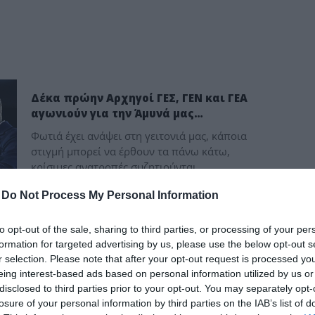
δια
ΘΑΡΡΑΛΕΑ
Δέκα πρώην Αρχηγοί ΓΕΣ, ΓΕΝ και ΓΕΑ
αγωνιούν για την Άμυνά μας…
Φωτιά έχει ανάψει στη γειτονιά μας, κάποια
στιγμή μπορεί να έρθουν τα πάνω κάτω,
κρίσιμες ανατροπές συζητιούνται...
-
Do Not Process My Personal Information
to opt-out of the sale, sharing to third parties, or processing of your per
formation for targeted advertising by us, please use the below opt-out s
εδώ
r selection. Please note that after your opt-out request is processed y
ις;
eing interest-based ads based on personal information utilized by us or
disclosed to third parties prior to your opt-out. You may separately opt-
αλε
losure of your personal information by third parties on the IAB’s list of
ν.