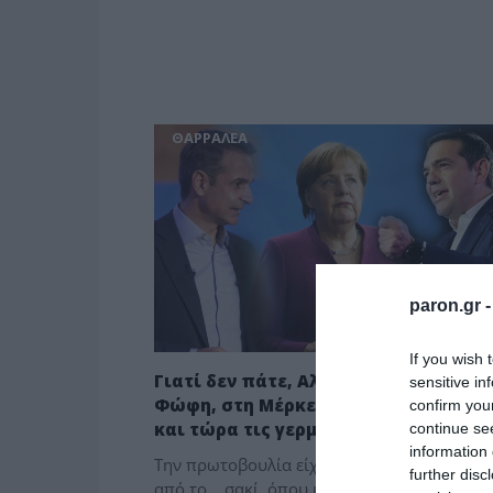
ΘΑΡΡΑΛΕΑ
paron.gr 
If you wish 
Γιατί δεν πάτε, Αλέξη, Κυριάκο και
sensitive in
Φώφη, στη Μέρκελ να της ζητήσετε 
confirm you
και τώρα τις γερμανικές αποζημιώσε
continue se
information 
Την πρωτοβουλία είχε η κυβέρνηση. Τις έβγ
further disc
από το... σακί, όπου κόντευαν να... σαπίσου