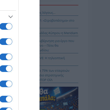
Η ΕΙΔΗΣΕΩΝ
νησαν, αλλά για τους λάθος λόγους…
αθηναϊκός – ΤΣΣΚΑ 1948 1-1: «Στραβοπάτημα» στο
ΚΑ
: Στο έργο διασύνδεσης Ελλάδας-Κύπρου η Meridiam
Α.Σ Να μην πανηγυρίζει η κυβέρνηση για έργο που
ι παγώσει εδώ και έναν χρόνο – Πότε θα
κληρωθεί το έργο του καλωδίου;
αθηναϊκός – ΤΣΣΚΑ 1948 LIVE: Η τηλεοπτική
άδοση του αγώνα (ΣΚΑΪ)
μιλος AKTOR εξαγοράζει το 75% των εταιρειών
ΚΤΩΡ και THALIS στο πλαίσιο στρατηγικής
νεργασίας με τον Όμιλο ΜΟΤΟΡ ΟΪΛ