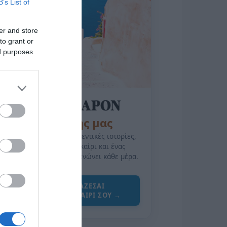
B’s List of
er and store
to grant or
ed purposes
της Ζωής μας
Οι άνθρωποι, οι αυθεντικές ιστορίες,
το ελληνικό καλοκαίρι και ένας
πολιτισμός που μας ενώνει κάθε μέρα.
ΌΣΑ ΧΡΕΙΆΖΕΣΑΙ
ΓΙΑ ΤΟ ΚΑΛΟΚΑΊΡΙ ΣΟΥ →