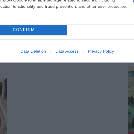
cation functionality and fraud prevention, and other user protection.
Μ. Κουρής: Πειραματόζωα οι μαθητές
μας
ον
CONFIRM
Τον ρόλο του... μαστροχαλαστή έχει ζηλέψει ο
υπουργός Παιδείας Κώστας Γαβρόγλου. Του
ζι,
ΔΕ
αρέσει να γκρεμίζει – ενδεχομένως, παιδικό...
λώς
Data Deletion
Data Access
Privacy Policy