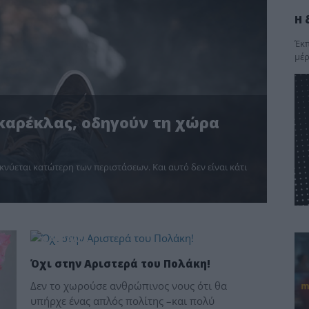
Η 
Έκπ
μέρ
 καρέκλας, οδηγούν τη χώρα
κνύεται κατώτερη των περιστάσεων. Και αυτό δεν είναι κάτι
ΘΑΡΡΑΛΕΑ
Όχι στην Αριστερά του Πολάκη!
Δεν το χωρούσε ανθρώπινος νους ότι θα
υπήρχε ένας απλός πολίτης –και πολύ