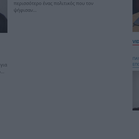
περισσότερο ένας πολιτικός που τον
ψήφισαν...
VI
ΠΑ
για
ΕΠ
..
Κου
περ
στή
και