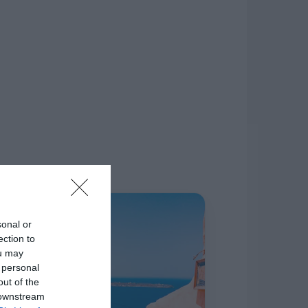
δίκτυο.
Η ΣΤΗΛΗ ΜΑΣ
sonal or
ection to
ou may
 personal
out of the
 downstream