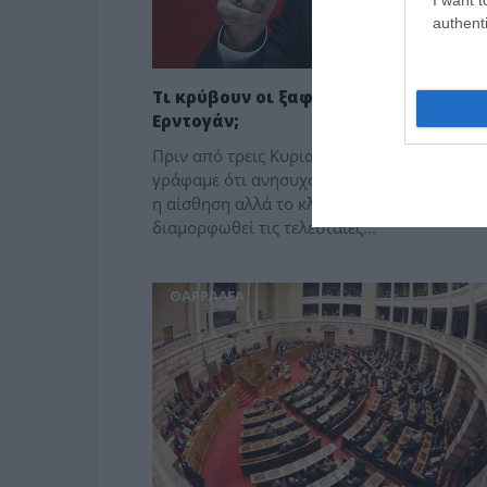
authenti
Τι κρύβουν οι ξαφνικές χάρες προς τ
Ερντογάν;
Πριν από τρεις Κυριακές, από αυτό το μετερί
γράφαμε ότι ανησυχούμε… Ο λόγος, όχι απ
η αίσθηση αλλά το κλίμα που έχει
διαμορφωθεί τις τελευταίες...
ΘΑΡΡΑΛΕΑ