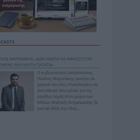
DCASTS
ΥΛΟΣ ΜΑΡΙΝΑΚΗΣ: «ΔΕΝ ΗΘΕΛΑ ΝΑ ΑΦΗΣΩ ΣΤΟΝ
ΟΜΕΝΟ ΜΙΑ ΚΑΥΤΗ ΠΑΤΑΤΑ»
Ο κυβερνητικός εκπρόσωπος,
Παύλος Μαρινάκης, ανοίγει τα
χαρτιά του στις «Τυπολογίες» σε
ένα vidcast που μιλάει για τις
μεγάλες τομές στον χώρο των
Μέσων Μαζικής Ενημέρωσης. Σε
μια εφ’ όλης της ύλης
συνέντευξη στον Βασίλη
φόπουλο, αναλύει το χρονοδιάγραμμα για τις
ιφερειακές και ραδιοφωνικές άδειες, το πακέτο
ριξης των 80 εκατομμυρίων ευρώ για τον Τύπο, αλλά
 την πρωτοβουλία για την άρση της ανωνυμίας στο