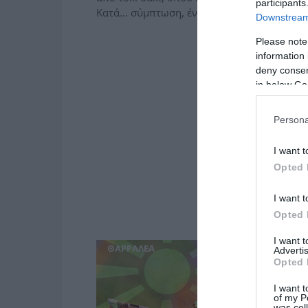
participants
Κατά... σύμπτωση, έναν μήνα πριν...
Downstream 
Please note
information 
deny consent
in below Go
Persona
I want t
Opted 
I want t
Opted 
I want 
ΘΑΡΡΑΛΕΑ
Advertis
Opted 
I want t
of my P
was col