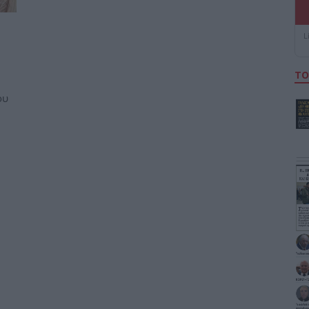
L
ΤΟ
ου