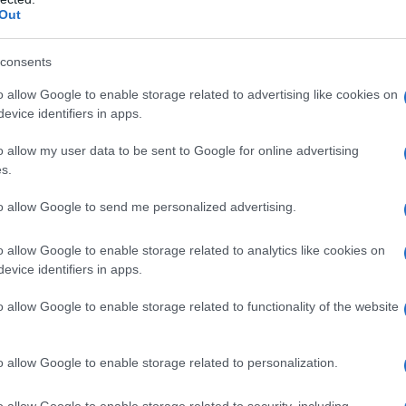
ΡΟ
Out
Ξύπ
consents
Παν
ΟΑ
o allow Google to enable storage related to advertising like cookies on
evice identifiers in apps.
υμε
Το Καστελλόριζο δεν θα γίνει Πρέσπες…
GSI
!
Και ξαφνικά πήραμε τον κασμά και αρχίσαμε
ΕΛ.
o allow my user data to be sent to Google for online advertising
έχε
αία
να σκάβουμε τον λάκκο του Καστελλόριζου.
s.
ολο
to allow Google to send me personalized advertising.
Παν
μετ
o allow Google to enable storage related to analytics like cookies on
Ο Ό
evice identifiers in apps.
ΗΛΕ
ΘΑΡΡΑΛΕΑ
συ
o allow Google to enable storage related to functionality of the website
o allow Google to enable storage related to personalization.
o allow Google to enable storage related to security, including