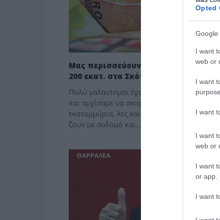
Opted 
Google 
I want t
web or d
Μας περισσεύουν λεφτά και στέλνο
200 εκατ. στα Σκόπια για επενδύσεις
I want t
Πολύ γαλαντόμοι έχουμε γίνει τώρα τελευτ
purpose
και αρχίσαμε να σκορπάμε μάτσο τα
I want 
εκατομμύρια, λες και μας περισσεύουν και
ζουν με σολομό και...
I want t
web or d
ΘΑΡΡΑΛΕΑ
I want t
or app.
I want t
I want t