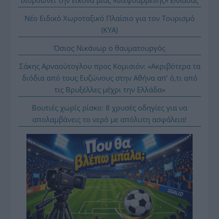
Νέο Ειδικό Χωροταξικό Πλαίσιο για τον Τουρισμό
(ΚΥΑ)
Όσιος Νικάνωρ ο θαυματουργός
Σάκης Αρναούτογλου προς Κομισιόν: «Ακριβότερα τα
διόδια από τους Ευζώνους στην Αθήνα απ’ ό,τι από
τις Βρυξέλλες μέχρι την Ελλάδα»
Βουτιές χωρίς ρίσκο: 8 χρυσές οδηγίες για να
απολαμβάνεις το νερό με απόλυτη ασφάλεια!