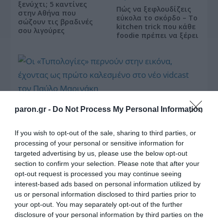
ξενύχτι; 5 καντίνες
Πώς να ξεφλουδίζεις
στην Αθήνα που
εύκολα το σκόρδο – Το
σώζουν τις βραδινές
kitchen trick που κάθε
σου λιγούρες
foodie πρέπει να ξέρει
Οι «Τυπολογίες» περνούν στην εικόνα, έχοντας
paron.gr -
Do Not Process My Personal Information
ως πρώτο καλεσμένο στο νέο vidcast τον Παύλο
Μαρινάκη
If you wish to opt-out of the sale, sharing to third parties, or
processing of your personal or sensitive information for
targeted advertising by us, please use the below opt-out
section to confirm your selection. Please note that after your
opt-out request is processed you may continue seeing
interest-based ads based on personal information utilized by
us or personal information disclosed to third parties prior to
«Τυπολογίες» στο
your opt-out. You may separately opt-out of the further
YouTube: Ο Δήμος
disclosure of your personal information by third parties on the
Βερύκιος ανοίγει τα