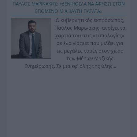
ΠΑΥΛΟΣ ΜΑΡΙΝΑΚΗΣ: «ΔΕΝ ΗΘΕΛΑ ΝΑ ΑΦΗΣΩ ΣΤΟΝ
ΕΠΟΜΕΝΟ ΜΙΑ ΚΑΥΤΗ ΠΑΤΑΤΑ»
Ο κυβερνητικός εκπρόσωπος,
Παύλος Μαρινάκης, ανοίγει τα
χαρτιά του στις «Τυπολογίες»
σε ένα vidcast που μιλάει για
τις μεγάλες τομές στον χώρο
των Μέσων Μαζικής
Ενημέρωσης. Σε μια εφ’ όλης της ύλης
συνέντευξη στον Βασίλη Κουφόπουλο, αναλύει
το χρονοδιάγραμμα για τις περιφερειακές και
ραδιοφωνικές άδειες, το πακέτο στήριξης των 80
εκατομμυρίων ευρώ για τον Τύπο, αλλά και την
πρωτοβουλία για την άρση της ανωνυμίας στο
διαδίκτυο.