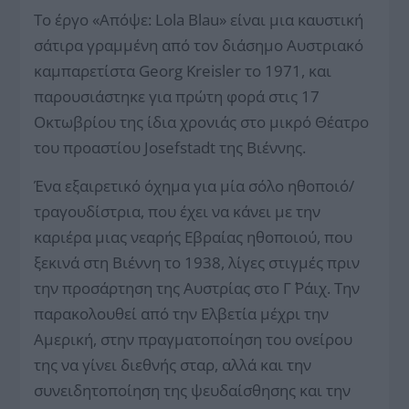
Το έργο «Aπόψε: Lola Blau» είναι μια καυστική
σάτιρα γραμμένη από τον διάσημο Αυστριακό
καμπαρετίστα Georg Kreisler το 1971, και
παρουσιάστηκε για πρώτη φορά στις 17
Οκτωβρίου της ίδια χρονιάς στο μικρό Θέατρο
του προαστίου Josefstadt της Βιέννης.
Ένα εξαιρετικό όχημα για μία σόλο ηθοποιό/
τραγουδίστρια, που έχει να κάνει με την
καριέρα μιας νεαρής Εβραίας ηθοποιού, που
ξεκινά στη Βιέννη το 1938, λίγες στιγμές πριν
την προσάρτηση της Αυστρίας στο Γ΄ Ράιχ. Την
παρακολουθεί από την Ελβετία μέχρι την
Αμερική, στην πραγματοποίηση του ονείρου
της να γίνει διεθνής σταρ, αλλά και την
συνειδητοποίηση της ψευδαίσθησης και την