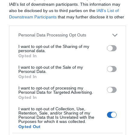
IAB’s list of downstream participants. This information may
χαρτιά του – Vidcast
also be disclosed by us to third parties on the
IAB’s List of
Downstream Participants
that may further disclose it to other
third parties.
Τηλεοπτικά
Please note that this website/app uses one or more Google
Personal Data Processing Opt Outs
«Μαγειρέματα»,
services and may gather and store information including but
Ψηφιακοί Πόλεμοι και
not limited to your visit or usage behaviour. You may click to
I want to opt-out of the Sharing of my
ένα… Τσουνάμι
personal data.
Αλλαγών: Η Εβδομάδα
grant or deny consent to Google and its third-party tags to
Opted In
που Ανακάτεψε την
use your data for below specified purposes in below Google
Τράπουλα των
consent section.
I want to opt-out of the Sale of my
Ελληνικών Media
Personal Data.
Opted In
I want to opt-out of processing my
Personal Data for Targeted Advertising.
Opted In
ΤΣΟΥΝΑΜΙ ψηφιακής οργής… συμπαρασύρει την
κυβέρνηση
I want to opt-out of Collection, Use,
Retention, Sale, and/or Sharing of my
Personal Data that Is Unrelated with the
Purposes for which it was collected.
Opted Out