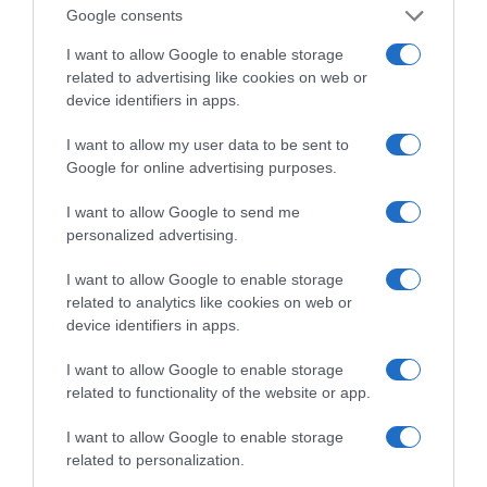
Google consents
Ξορκίζουν τις διπλές
I want to allow Google to enable storage
εκλογές στο Μαξίμου
related to advertising like cookies on web or
device identifiers in apps.
I want to allow my user data to be sent to
Google for online advertising purposes.
Ο καιρός των
επομένων ημερών:
Κανονικός Αύγουστος
I want to allow Google to send me
με δυνατούς βοριάδες
personalized advertising.
και σταδιακή άνοδο
της θερμοκρασίας
I want to allow Google to enable storage
related to analytics like cookies on web or
Κοινοποιήστε:
device identifiers in apps.
I want to allow Google to enable storage
Facebook
related to functionality of the website or app.
X
I want to allow Google to enable storage
LinkedIn
related to personalization.
Tags:
TEMPUS VERUM- ΕΝ ΑΘΗΝΑΙΣ
,
Απόψε: Lola