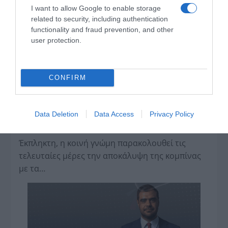
I want to allow Google to enable storage
Blau
,
ΘΕΑΤΡΟ
,
ΠΟΛΙΤΙΣΜΟΣ
related to security, including authentication
functionality and fraud prevention, and other
user protection.
CONFIRM
Data Deletion
Data Access
Privacy Policy
Η διαφθορά απειλεί και τη… ζωή μας
Έκπληκτη, η κοινή γνώμη παρακολουθεί τις
τελευταίες μέρες την αποκάλυψη της κο­μπίνας
με τα…