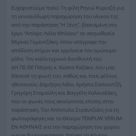
Ευχαριστούμε πολύ: Τη φίλη Ρηνιώ Κυριαζή για
τη γενναιόδωρη παραχώρηση του υλικού της
από την παράσταση “Η Ξένη”, βασισμένη στο
έργο “Απόψε: Λόλα Μπλάου” σε σκηνοθεσία
Μίρκας Γεμεντζάκη, όπου υπέγραφε την
απόδοση στίχων και ερμήνευε τον ομώνυμο
ρόλο. Τον καλλιτεχνικό διευθυντή του
ΔΗ.ΠΕ.ΘΕ Πάτρας κ. Κώστα Καζάκο, που μας
δάνεισε τη φωνή του, καθώς και τους φίλους
ηθοποιούς: Δημήτρη Λάλο, Χρήστο Σαπουντζή,
Γρηγόρη Σταμούλη και Βαγγέλη Χαλκιαδάκη,
που οι φωνές τους ακούγονται επίσης στην
παράσταση. Τον Απόστολο Στράντζαλη για τη
φωτογράφηση και το Θέατρο TEMPUW VERUM-
ΕΝ ΑΘΗΝΑΙΣ για την παραχώρηση του χώρου
για τη βιντεοσκόπηση. Επίσης το Κέντρο