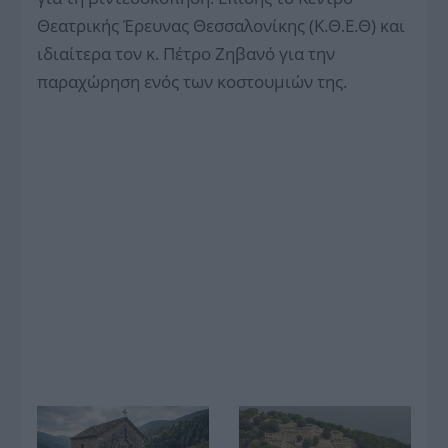
Θεατρικής Έρευνας Θεσσαλονίκης (Κ.Θ.Ε.Θ) και
ιδιαίτερα τον κ. Πέτρο Ζηβανό για την
παραχώρηση ενός των κοστουμιών της.