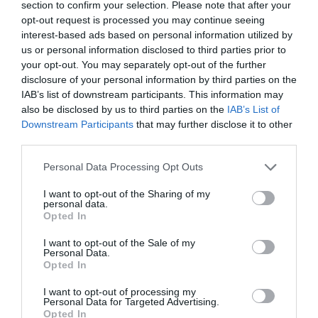
section to confirm your selection. Please note that after your
opt-out request is processed you may continue seeing
interest-based ads based on personal information utilized by
ΔΙΑΒΑΣΤΕ ΚΑΙ ΤΑ ΠΑΡΑΚΑΤΩ
us or personal information disclosed to third parties prior to
your opt-out. You may separately opt-out of the further
disclosure of your personal information by third parties on the
Ο καιρός των επομένων ημερών: Κανονικός
IAB’s list of downstream participants. This information may
Αύγουστος με δυνατούς βοριάδες και σταδιακή
also be disclosed by us to third parties on the
IAB’s List of
άνοδο της θερμοκρασίας
Downstream Participants
that may further disclose it to other
third parties.
Ορθόδοξοι υπάρχουν και στα Βαλκάνια, κύριοι του
ΥΠΕΞ!
Please note that this website/app uses one or more Google
Personal Data Processing Opt Outs
services and may gather and store information including but
Το φαρμακείο των διακοπών: Ο πλήρης οδηγός για
not limited to your visit or usage behaviour. You may click to
I want to opt-out of the Sharing of my
ασφαλείς εξορμήσεις και τα απαραίτητα Πρώτων
personal data.
grant or deny consent to Google and its third-party tags to
Opted In
Βοηθειών
use your data for below specified purposes in below Google
consent section.
I want to opt-out of the Sale of my
Προβληματισμός για την εξωτερική πολιτική
Personal Data.
Opted In
Ήλιος και μάτια: Ο αόρατος κίνδυνος του
καλοκαιριού για την όραση
I want to opt-out of processing my
Personal Data for Targeted Advertising.
Opted In
ΤΟ ΠΑΡΟΝ: Ρυθμιστής ο Αντώνης Σαμαράς – Απειλή