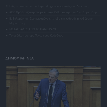
Πώς να κάνετε «smart spending» στις φετινές σας διακοπές
ΑΕΚ: Πρόβα τζενεράλε με Athens Kallithea πριν από το Super Cup
Β. Ταλαμάγκας: Στο κεκλιμένο επίπεδο της φθοράς η κυβέρνηση
Μητσοτάκη
ΜΕΤΑΓΡΑΦΕΣ ΑΠΟ ΤΟ ΠΑΝΩ ΡΑΦΙ
Το σχέδιο του Ισραήλ για τους Κούρδους
ΔΗΜΟΦΙΛΗ ΝΕΑ