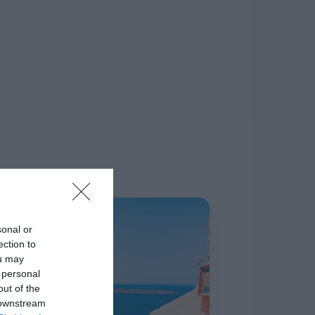
δίκτυο.
Η ΣΤΗΛΗ ΜΑΣ
sonal or
ection to
ou may
 personal
out of the
 downstream