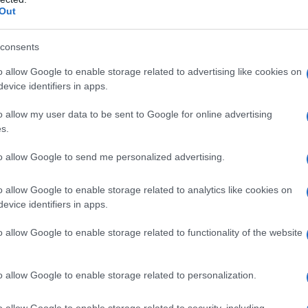
ΡΟ
Out
ΕΠΙΚΑΙΡΟΤΗΤΑ
Το 
consents
Ε. 
να 
o allow Google to enable storage related to advertising like cookies on
evice identifiers in apps.
ΤΟ 
ΝΔ
o allow my user data to be sent to Google for online advertising
Ιπ
s.
Αθ. Τσακρής: Δεν υπάρχει ανοσία
Ιππ
αγέλης με τον κορονοϊό – Να
to allow Google to send me personalized advertising.
Ανα
επικεντρώσουμε στην προστασία των
«άρ
ευπαθών ομάδων
o allow Google to enable storage related to analytics like cookies on
Ελλ
ς
Καθώς προχωρούν οι εμβολιασμοί ο
evice identifiers in apps.
φα
ται
καθηγητής εξήγησε ότι οι επιστήμονες δεν
ενδιαφέρονται τόσο για τον αριθμό των νέων
o allow Google to enable storage related to functionality of the website
ΣΚΑΪ
κρουσμάτων αλλά για ποιοτικά
χαρακτηριστικά όπως ο […]
o allow Google to enable storage related to personalization.
ΤΟ ΘΕΜΑ
o allow Google to enable storage related to security, including