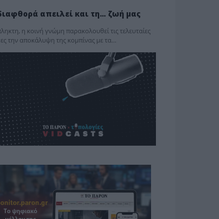
διαφθορά απειλεί και τη… ζωή μας
ληκτη, η κοινή γνώμη παρακολουθεί τις τελευταίες
ες την αποκάλυψη της κο­μπίνας με τα…