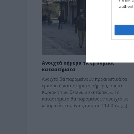
authenti
Ανοιχτά σήμερα τα εμπορικά
καταστήματα
Ανοιχτά θα παραμείνουν προαιρετικά τα
εμπορικά καταστήματα σήμερα, πρώτη
Κυριακή των θερινών εκπτώσεων. Τα
καταστήματα θα παραμείνουν ανοιχτά με
ωράριο λειτουργίας από τις 11:00 το […]