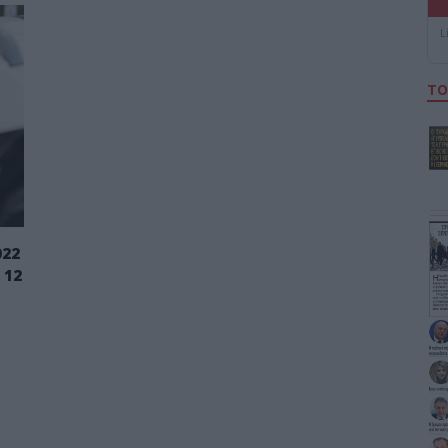
L
ΤΟ
022
 12