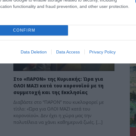
cation functionality and fraud prevention, and other user protection.
CONFIRM
ΔΕ
Data Deletion
Data Access
Privacy Policy
Στο «ΠΑΡΟΝ» της Κυριακής: Ώρα για
ΟΛΟΙ ΜΑΖΙ κατά του κορονοϊού με τη
συμμετοχή και της Εκκλησίας
Διαβάστε στο “ΠΑΡΟΝ” που κυκλοφορεί με
τίτλο: «Ώρα για ΟΛΟΙ ΜΑΖΙ κατά του
κορονοϊού». Δεν έχει η χώρα μας την
πολυτέλεια να χάνει καθημερινά ζωές. […]