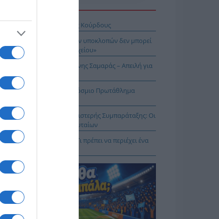
Η ΕΙΔΗΣΕΩΝ
σχέδιο του Ισραήλ για τους Κούρδους
Λιακούλη: «Το σκάνδαλο των υποκλοπών δεν μπορεί
μείνει στο σκοτάδι ενός αρχείου»
ΠΑΡΟΝ: Ρυθμιστής ο Αντώνης Σαμαράς – Απειλή για
πασία – Η Ελλάδα στο Παγκόσμιο Πρωτάθλημα
ασίας!
κοίνωση της Ελληνικής Αριστερής Συμπαράταξης: Οι
ιστοι» τελευταίοι των τελευταίων
ηνικός Ερυθρός Σταυρός: Τι πρέπει να περιέχει ένα
ρμακείο διακοπών