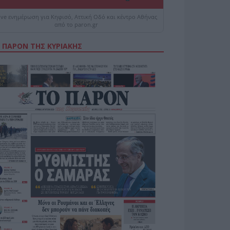
ive ενημέρωση για Κηφισό, Αττική Οδό και κέντρο Αθήνας
από το paron.gr
 ΠΑΡΟΝ ΤΗΣ ΚΥΡΙΑΚΗΣ