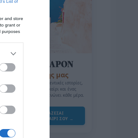
B’s List of
er and store
to grant or
ed purposes
της Ζωής μας
Οι άνθρωποι, οι αυθεντικές ιστορίες,
το ελληνικό καλοκαίρι και ένας
πολιτισμός που μας ενώνει κάθε μέρα.
ΌΣΑ ΧΡΕΙΆΖΕΣΑΙ
ΓΙΑ ΤΟ ΚΑΛΟΚΑΊΡΙ ΣΟΥ →