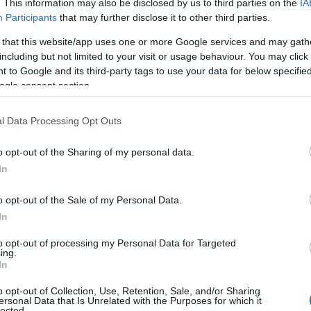
. This information may also be disclosed by us to third parties on the
IA
από 5 έως 11 ετών
Participants
that may further disclose it to other third parties.
Επεκτείνεται η διάθεση των αυτοδιαγνωστικών
 that this website/app uses one or more Google services and may gath
τεστ Ιουλίου και για τις ηλικίες από 5 έως 11
 το
including but not limited to your visit or usage behaviour. You may click 
ετών. Η διάθεση θα γίνεται μέσω των
νέο
 to Google and its third-party tags to use your data for below specifi
φαρμακείων μέχρι την […]
]
ogle consent section.
l Data Processing Opt Outs
o opt-out of the Sharing of my personal data.
In
o opt-out of the Sale of my Personal Data.
In
to opt-out of processing my Personal Data for Targeted
ing.
In
o opt-out of Collection, Use, Retention, Sale, and/or Sharing
ersonal Data that Is Unrelated with the Purposes for which it
lected.