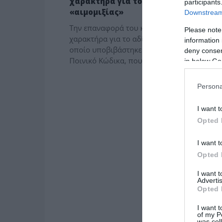
χαρακτήρα για το αδίκημα της
participants
«αιμομιξίας»
Downstream 
Την επαναφορά του κακουργηματικού
Please note
χαρακτήρα για το αδίκημα της «αιμομιξίας»,
information 
οποίο υποβιβάστηκε σε πλημμέλημα με το 
deny consent
Ποινικό Κώδικα, που τέθηκε σε ισχύ από […
in below Go
Persona
I want t
Opted 
I want t
Opted 
I want 
Advertis
Opted 
I want t
of my P
was col