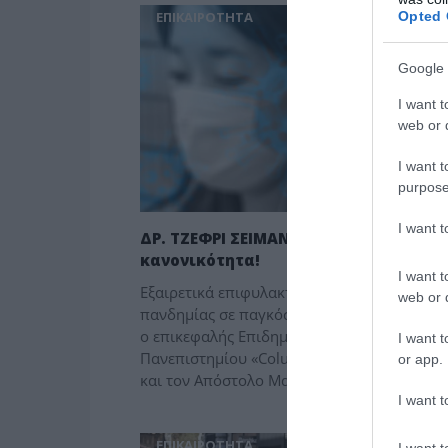
Opted 
ΕΠΙΚΑΙΡΟΤΗΤΑ
Google 
I want t
web or d
I want t
purpose
I want 
ΔΡ. ΤΖΕΦΡΙ ΣΕΙΜΑΝ: Σε δύο χρόνια η
κανονικότητα!
I want t
Εξαιρετικά επιφυλακτικός για την πορεία τη
web or d
πανδημίας σε παγκόσμιο επίπεδο, εμφανίζε
ο επικεφαλής Επιδημιολόγος του
I want t
Πανεπιστημίου «Columbia» μιλώντας στον 
or app.
και τον Απόστολο Μαγγηριάδη. -Μέχρι […]
I want t
ΕΠΙΚΑΙΡΟΤΗΤΑ
I want t