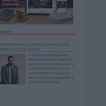
DCASTS
ΥΛΟΣ ΜΑΡΙΝΑΚΗΣ: «ΔΕΝ ΗΘΕΛΑ ΝΑ ΑΦΗΣΩ ΣΤΟΝ
ΟΜΕΝΟ ΜΙΑ ΚΑΥΤΗ ΠΑΤΑΤΑ»
Ο κυβερνητικός εκπρόσωπος,
Παύλος Μαρινάκης, ανοίγει τα
χαρτιά του στις «Τυπολογίες» σε
ένα vidcast που μιλάει για τις
μεγάλες τομές στον χώρο των
Μέσων Μαζικής Ενημέρωσης. Σε
μια εφ’ όλης της ύλης
συνέντευξη στον Βασίλη
φόπουλο, αναλύει το χρονοδιάγραμμα για τις
ιφερειακές και ραδιοφωνικές άδειες, το πακέτο
ριξης των 80 εκατομμυρίων ευρώ για τον Τύπο, αλλά
 την πρωτοβουλία για την άρση της ανωνυμίας στο