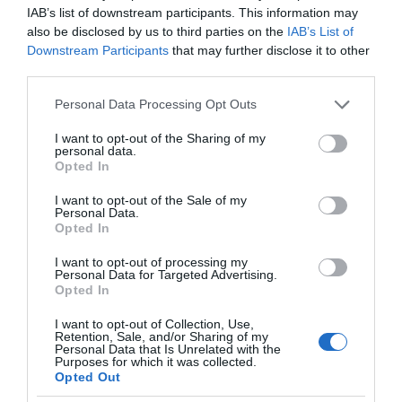
IAB’s list of downstream participants. This information may
also be disclosed by us to third parties on the
IAB’s List of
Downstream Participants
that may further disclose it to other
third parties.
Please note that this website/app uses one or more Google
Personal Data Processing Opt Outs
services and may gather and store information including but
not limited to your visit or usage behaviour. You may click to
I want to opt-out of the Sharing of my
personal data.
grant or deny consent to Google and its third-party tags to
Opted In
use your data for below specified purposes in below Google
consent section.
I want to opt-out of the Sale of my
Personal Data.
της Ζωής μας
Opted In
Οι άνθρωποι, οι αυθεντικές ιστορίες,
I want to opt-out of processing my
το ελληνικό καλοκαίρι και ένας
Personal Data for Targeted Advertising.
Opted In
πολιτισμός που μας ενώνει κάθε μέρα.
I want to opt-out of Collection, Use,
Retention, Sale, and/or Sharing of my
ΌΣΑ ΧΡΕΙΆΖΕΣΑΙ
Personal Data that Is Unrelated with the
ΓΙΑ ΤΟ ΚΑΛΟΚΑΊΡΙ ΣΟΥ →
Purposes for which it was collected.
Opted Out