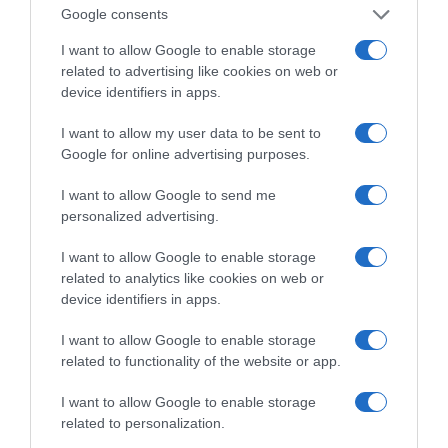
Google consents
ΡΟΗ ΕΙΔΗΣΕΩΝ
I want to allow Google to enable storage
related to advertising like cookies on web or
Πώς θα αποκτήσεις λαμπερό και ενυδατωμένο δέρμα
device identifiers in apps.
το καλοκαίρι
I want to allow my user data to be sent to
Ασημένιο μετάλλιο η Ρούσσου στα 800 μ. στο
Google for online advertising purposes.
Παγκόσμιο Κ20
Ν. Γρηγοράκου: Ένας «πολιτισμένος» κυβερνητικός
I want to allow Google to send me
personalized advertising.
διάλογος
Σπ. Τσιτσίγκος: Η τρομοκρατία μετά την
I want to allow Google to enable storage
related to analytics like cookies on web or
«απομυθοποίησή» της
device identifiers in apps.
Λ. Κυρίζογλου: Οι δήμοι χρειάζονται 5,5 δισ. τον
I want to allow Google to enable storage
χρόνο, για να μην «μπαίνουν μέσα»
related to functionality of the website or app.
Β. Κορκίδης: Ο δρόμος προς τη ΔΕΘ περνά μέσα από
την πραγματική οικονομία
I want to allow Google to enable storage
related to personalization.