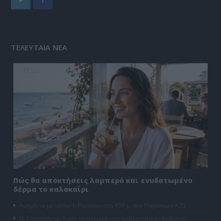
ΤΕΛΕΥΤΑΙΑ ΝΕΑ
ΥΓΕΙΑ
Πώς θα αποκτήσεις λαμπερό και ενυδατωμένο
δέρμα το καλοκαίρι
Ασημένιο μετάλλιο η Ρούσσου στα 800 μ. στο Παγκόσμιο Κ20
Ν. Γρηγοράκου: Ένας «πολιτισμένος» κυβερνητικός διάλογος