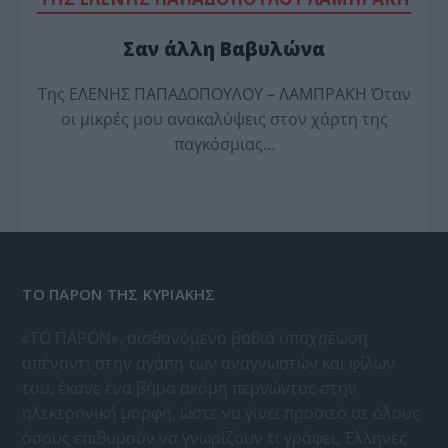
Σαν άλλη Βαβυλώνα
Της ΕΛΕΝΗΣ ΠΑΠΑΔΟΠΟΥΛΟΥ – ΛΑΜΠΡΑΚΗ Όταν
οι μικρές μου ανακαλύψεις στον χάρτη της
παγκόσμιας…
ΤΟ ΠΑΡΟΝ ΤΗΣ ΚΥΡΙΑΚΗΣ
«ΤΟ ΠΑΡΟΝ», αισθανόμενο βαθιά υποχρέωση
απέναντι στην αγάπη των αναγνωστών και φίλων
του, έκανε ένα βήμα ακόμη περνώντας στην
ηλεκτρονική μορφή, ώστε να γίνει προσιτό σε όλους
όσους επιθυμούν να γνωρίζουν τι γράφει, Έλληνες