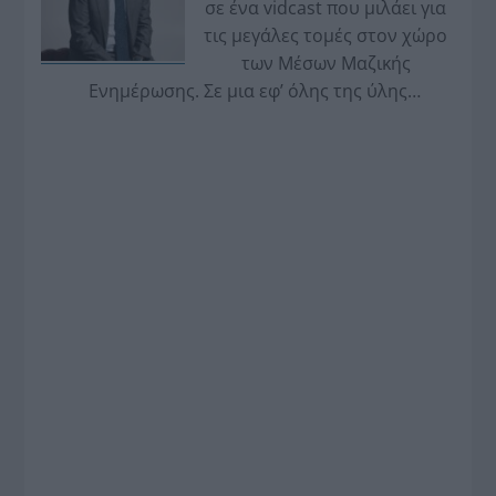
σε ένα vidcast που μιλάει για
τις μεγάλες τομές στον χώρο
των Μέσων Μαζικής
Ενημέρωσης. Σε μια εφ’ όλης της ύλης
συνέντευξη στον Βασίλη Κουφόπουλο, αναλύει
το χρονοδιάγραμμα για τις περιφερειακές και
ραδιοφωνικές άδειες, το πακέτο στήριξης των 80
εκατομμυρίων ευρώ για τον Τύπο, αλλά και την
πρωτοβουλία για την άρση της ανωνυμίας στο
διαδίκτυο.