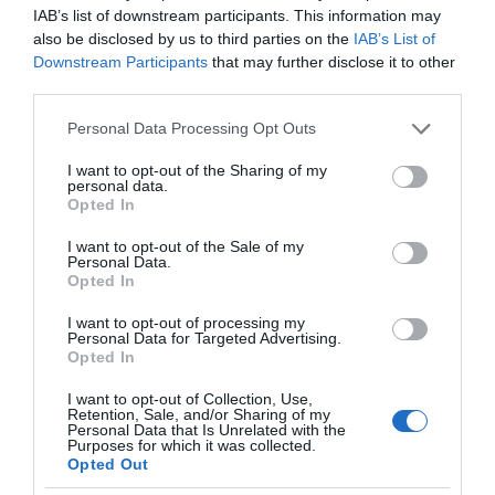
IAB’s list of downstream participants. This information may
also be disclosed by us to third parties on the
IAB’s List of
Downstream Participants
that may further disclose it to other
third parties.
Please note that this website/app uses one or more Google
Personal Data Processing Opt Outs
services and may gather and store information including but
not limited to your visit or usage behaviour. You may click to
I want to opt-out of the Sharing of my
personal data.
grant or deny consent to Google and its third-party tags to
Opted In
use your data for below specified purposes in below Google
consent section.
I want to opt-out of the Sale of my
Personal Data.
Opted In
ΔΙΑΒΑΣΤΕ ΚΑΙ ΤΑ ΠΑΡΑΚΑΤΩ
I want to opt-out of processing my
Personal Data for Targeted Advertising.
Ο καιρός των επομένων ημερών: Κανονικός
Opted In
Αύγουστος με δυνατούς βοριάδες και σταδιακή
άνοδο της θερμοκρασίας
I want to opt-out of Collection, Use,
Retention, Sale, and/or Sharing of my
Personal Data that Is Unrelated with the
LIVE: Η Θεία Λειτουργία της Μεταμορφώσεως του
Purposes for which it was collected.
Opted Out
Σωτήρος