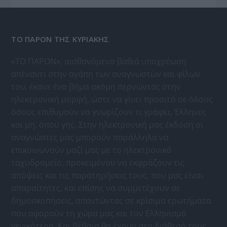
ΤΟ ΠΑΡΟΝ ΤΗΣ ΚΥΡΙΑΚΗΣ
«ΤΟ ΠΑΡΟΝ», αισθανόμενο βαθιά υποχρέωση
απέναντι στην αγάπη των αναγνωστών και φίλων
του, έκανε ένα βήμα ακόμη περνώντας στην
ηλεκτρονική μορφή, ώστε να γίνει προσιτό σε όλους
όσους επιθυμούν να γνωρίζουν τι γράφει, Έλληνες
και μη, όπου γης. Στην ηλεκτρονική μας έκδοση οι
αναγνώστες μας μπορούν παράλληλα να
επικοινωνούν μαζί μας με το ηλεκτρονικό
ταχυδρομείο, προκειμένου να εκφράζουν τις
απόψεις και τις παρατηρήσεις τους, που μας είναι
απαραίτητες, και επίσης να συμμετέχουν σε
δημοσκοπήσεις, απαντώντας σε κρίσιμα ερωτήματα
που αφορούν τη χώρα μας και τον Ελληνισμό
γενικότερα. Και βέβαια θα έχουν στη διάθεσή τους