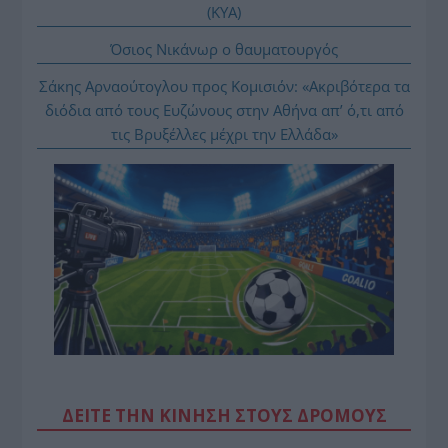
(ΚΥΑ)
Όσιος Νικάνωρ ο θαυματουργός
Σάκης Αρναούτογλου προς Κομισιόν: «Ακριβότερα τα
διόδια από τους Ευζώνους στην Αθήνα απ’ ό,τι από
τις Βρυξέλλες μέχρι την Ελλάδα»
ΔΕΙΤΕ ΤΗΝ ΚΙΝΗΣΗ ΣΤΟΥΣ ΔΡΌΜΟΥΣ