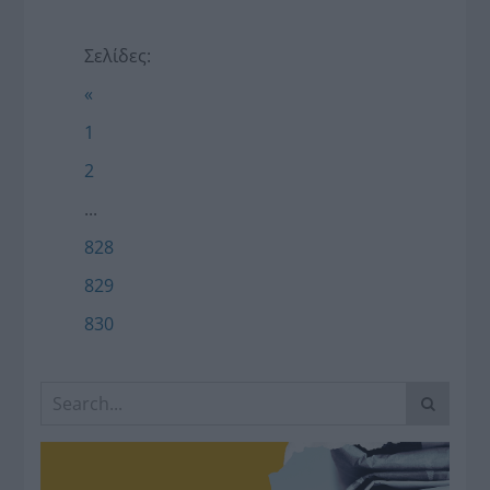
Σελίδες:
«
1
2
...
828
829
830