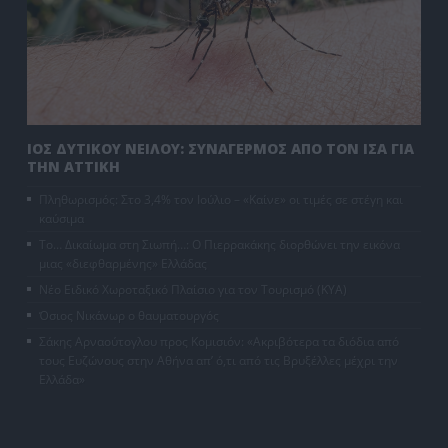
ΙΟΣ ΔΥΤΙΚΟΥ ΝΕΙΛΟΥ: ΣΥΝΑΓΕΡΜΟΣ ΑΠΟ ΤΟΝ ΙΣΑ ΓΙΑ
ΤΗΝ ΑΤΤΙΚΗ
Πληθωρισμός: Στο 3,4% τον Ιούλιο – «Καίνε» οι τιμές σε στέγη και
καύσιμα
Το… Δικαίωμα στη Σιωπή…: Ο Πιερρακάκης διορθώνει την εικόνα
μιας «διεφθαρμένης» Ελλάδας
Νέο Ειδικό Χωροταξικό Πλαίσιο για τον Τουρισμό (ΚΥΑ)
Όσιος Νικάνωρ ο θαυματουργός
Σάκης Αρναούτογλου προς Κομισιόν: «Ακριβότερα τα διόδια από
τους Ευζώνους στην Αθήνα απ’ ό,τι από τις Βρυξέλλες μέχρι την
Ελλάδα»