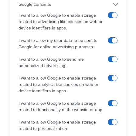
άνοδο της θερμοκρασίας
Google consents
LIVE: Η Θεία Λειτουργία της Μεταμορφώσεως του
I want to allow Google to enable storage
Σωτήρος
related to advertising like cookies on web or
device identifiers in apps.
Ορθόδοξοι υπάρχουν και στα Βαλκάνια, κύριοι του
ΥΠΕΞ!
I want to allow my user data to be sent to
Google for online advertising purposes.
Ξύπνησαν, αλλά για τους λάθος λόγους…
I want to allow Google to send me
Μεταμόρφωση του Σωτήρος: Τα έθιμα, ο
personalized advertising.
συμβολισμός και η αλλαγή του καιρού
I want to allow Google to enable storage
Ήλιος και μάτια: Ο αόρατος κίνδυνος του
related to analytics like cookies on web or
καλοκαιριού για την όραση
device identifiers in apps.
ΤΟ ΒΙΒΛΙΟ ΣΤΟ “Π”
I want to allow Google to enable storage
related to functionality of the website or app.
I want to allow Google to enable storage
related to personalization.