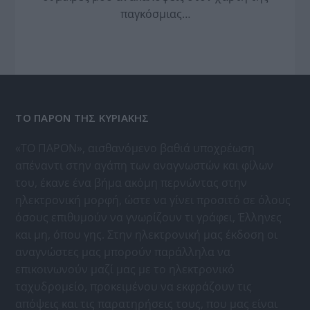
παγκόσμιας…
ΤΟ ΠΑΡΟΝ ΤΗΣ ΚΥΡΙΑΚΗΣ
«ΤΟ ΠΑΡΟΝ», αισθανόμενο βαθιά υποχρέωση
απέναντι στην αγάπη των αναγνωστών και φίλων
του, έκανε ένα βήμα ακόμη περνώντας στην
ηλεκτρονική μορφή, ώστε να γίνει προσιτό σε όλους
όσους επιθυμούν να γνωρίζουν τι γράφει, Έλληνες
και μη, όπου γης. Στην ηλεκτρονική μας έκδοση οι
αναγνώστες μας μπορούν παράλληλα να
επικοινωνούν μαζί μας με το ηλεκτρονικό
ταχυδρομείο, προκειμένου να εκφράζουν τις
απόψεις και τις παρατηρήσεις τους, που μας είναι