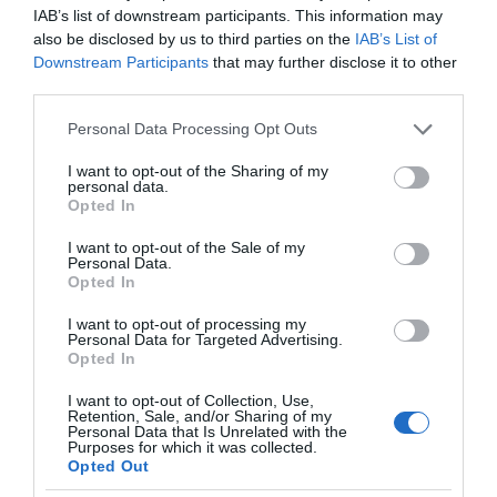
IAB’s list of downstream participants. This information may
also be disclosed by us to third parties on the
IAB’s List of
Downstream Participants
that may further disclose it to other
third parties.
Please note that this website/app uses one or more Google
Personal Data Processing Opt Outs
services and may gather and store information including but
not limited to your visit or usage behaviour. You may click to
I want to opt-out of the Sharing of my
personal data.
grant or deny consent to Google and its third-party tags to
Opted In
use your data for below specified purposes in below Google
consent section.
I want to opt-out of the Sale of my
Personal Data.
Opted In
I want to opt-out of processing my
Personal Data for Targeted Advertising.
Opted In
ΔΙΑΒΑΣΤΕ ΚΑΙ ΤΑ ΠΑΡΑΚΑΤΩ
I want to opt-out of Collection, Use,
Retention, Sale, and/or Sharing of my
Personal Data that Is Unrelated with the
Purposes for which it was collected.
Ο καιρός των επομένων ημερών: Κανονικός
Opted Out
Αύγουστος με δυνατούς βοριάδες και σταδιακή