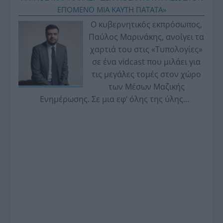
ΕΠΟΜΕΝΟ ΜΙΑ ΚΑΥΤΗ ΠΑΤΑΤΑ»
Ο κυβερνητικός εκπρόσωπος,
Παύλος Μαρινάκης, ανοίγει τα
χαρτιά του στις «Τυπολογίες»
σε ένα vidcast που μιλάει για
τις μεγάλες τομές στον χώρο
των Μέσων Μαζικής
Ενημέρωσης. Σε μια εφ’ όλης της ύλης
συνέντευξη στον Βασίλη Κουφόπουλο, αναλύει
το χρονοδιάγραμμα για τις περιφερειακές και
ραδιοφωνικές άδειες, το πακέτο στήριξης των 80
εκατομμυρίων ευρώ για τον Τύπο, αλλά και την
πρωτοβουλία για την άρση της ανωνυμίας στο
διαδίκτυο.