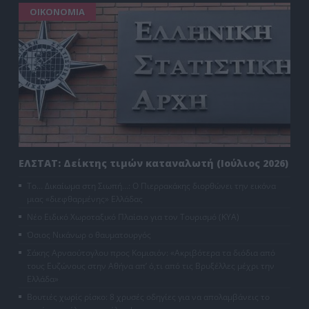
ΟΙΚΟΝΟΜΙΑ
ΕΛΣΤΑΤ: Δείκτης τιμών καταναλωτή (Ιούλιος 2026)
Το… Δικαίωμα στη Σιωπή…: Ο Πιερρακάκης διορθώνει την εικόνα
μιας «διεφθαρμένης» Ελλάδας
Νέο Ειδικό Χωροταξικό Πλαίσιο για τον Τουρισμό (ΚΥΑ)
Όσιος Νικάνωρ ο θαυματουργός
Σάκης Αρναούτογλου προς Κομισιόν: «Ακριβότερα τα διόδια από
τους Ευζώνους στην Αθήνα απ’ ό,τι από τις Βρυξέλλες μέχρι την
Ελλάδα»
Βουτιές χωρίς ρίσκο: 8 χρυσές οδηγίες για να απολαμβάνεις το