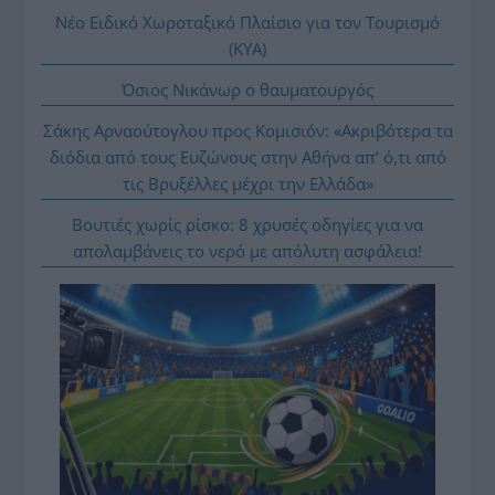
Νέο Ειδικό Χωροταξικό Πλαίσιο για τον Τουρισμό
(ΚΥΑ)
Όσιος Νικάνωρ ο θαυματουργός
Σάκης Αρναούτογλου προς Κομισιόν: «Ακριβότερα τα
διόδια από τους Ευζώνους στην Αθήνα απ’ ό,τι από
τις Βρυξέλλες μέχρι την Ελλάδα»
Βουτιές χωρίς ρίσκο: 8 χρυσές οδηγίες για να
απολαμβάνεις το νερό με απόλυτη ασφάλεια!